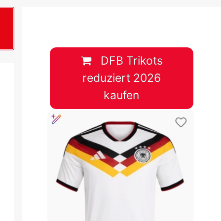
B
plan &
lplan &
DFB Trikots
reduziert 2026
lplan &
kaufen
 & Tabelle
 & Tabelle
 & Tabelle
 & Tabelle