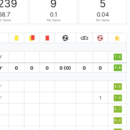
239
9
5
68.7
0.1
0.04
er Game
Per Game
Per Game
′
7.6
′
0
0
0
0 (0)
0
0
7.6
′
6.6
′
1
7.0
′
6.7
′
6.4