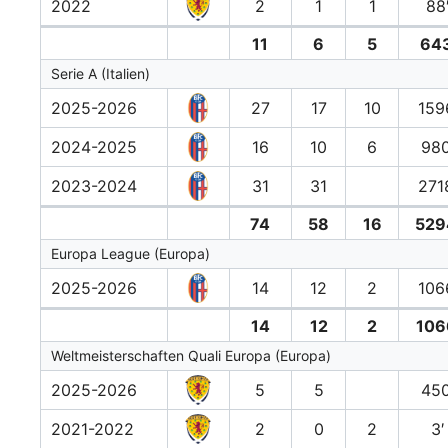
2022
2
1
1
88
11
6
5
643
Serie A (Italien)
2025-2026
27
17
10
159
2024-2025
16
10
6
980
2023-2024
31
31
271
74
58
16
529
Europa League (Europa)
2025-2026
14
12
2
106
14
12
2
106
Weltmeisterschaften Quali Europa (Europa)
2025-2026
5
5
450
2021-2022
2
0
2
3′