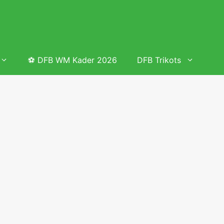
⚽ DFB WM Kader 2026
DFB Trikots
 & Tabelle
Frauenfußball heute
Deutschland Frauen Fußball Nationalmannschaft
 & Tabelle
Deutschland Frauen Länderspiele 2026 – DFB Spielplan
2026
lplan &
Deutschland Frauen Länderspiele 2025 – DFB Spielplan
2025
lplan &
Deutsche Frauen Nationalmannschaft DFB Kader 2025 &
Erfolge
elplan &