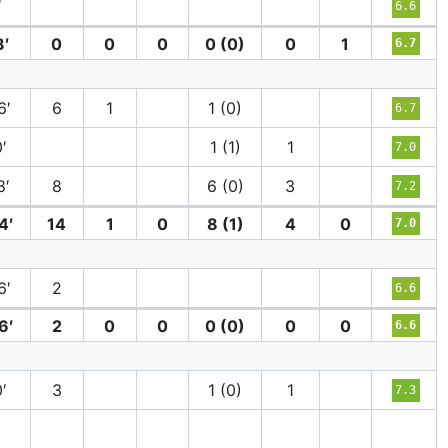
′
6.6
′
0
0
0
0 (0)
0
1
6.7
6′
6
1
1 (0)
6.7
′
1 (1)
1
7.0
8′
8
6 (0)
3
7.2
4′
14
1
0
8 (1)
4
0
7.0
6′
2
6.6
6′
2
0
0
0 (0)
0
0
6.6
′
3
1 (0)
1
7.3