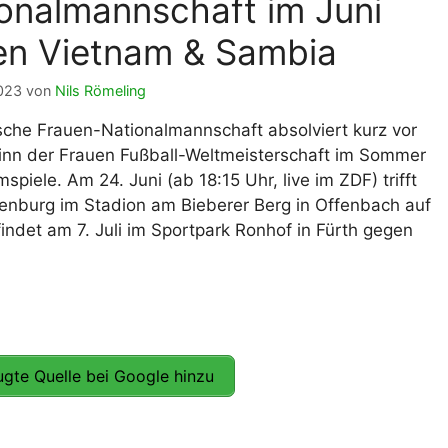
onalmannschaft im Juni
lplan Excel – kostenlos
en Vietnam & Sambia
 automatisch ausfüllen
2023
von
Nils Römeling
sche Frauen-Nationalmannschaft absolviert kurz vor
nn der Frauen Fußball-Weltmeisterschaft im Sommer
spiele. Am 24. Juni (ab 18:15 Uhr, live im ZDF) trifft
enburg im Stadion am Bieberer Berg in Offenbach auf
ndet am 7. Juli im Sportpark Ronhof in Fürth gegen
gte Quelle bei Google hinzu