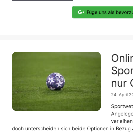
Füge uns als bevorzu
Onli
Spor
nur 
24. April 
Sportwet
Angelege
verleihe
doch unterscheiden sich beide Optionen in Bezug a