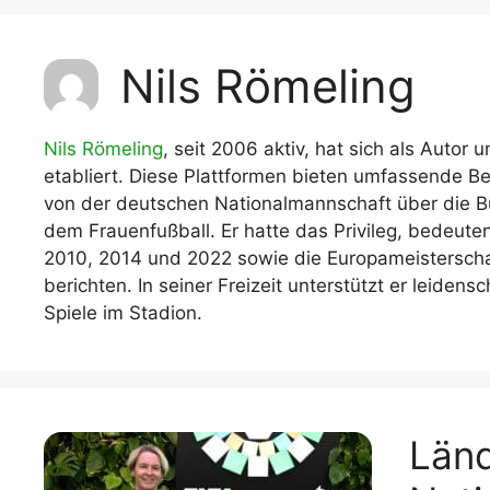
WM 2026 Sech
Termine, Ans
Wer wird Fußball-Weltmeister 2026?
Nils Römeling
WM 2026 Acht
Alle WM 2026 Trainer
Termine, Ans
Panini WM 2026 Sticker
WM 2026 Vier
Nils Römeling
, seit 2006 aktiv, hat sich als Auto
Spielorte, T
Panini WM 2026 Stickerkollektion
etabliert. Diese Plattformen bieten umfassende Be
von der deutschen Nationalmannschaft über die B
WM 2026 Halb
Alle Fußball Weltmeister
Anstoßzeiten
dem Frauenfußball. Er hatte das Privileg, bedeute
Adidas Trionda: offizielle WM 2026
2010, 2014 und 2022 sowie die Europameisterscha
WM 2026 Spie
Spielball
berichten. In seiner Freizeit unterstützt er leide
Spielort Mia
Alle Nationalspieler der FIFA Fußball WM
Spiele im Stadion.
WM 2026 Fina
2026
Weltmeister, 
WM 2026 Qualifikation in Europa: Tabelle
Fußball WM 
& Spielplan
Ausfüllen &
Länd
Fußball WM 20
PDF zum Dow