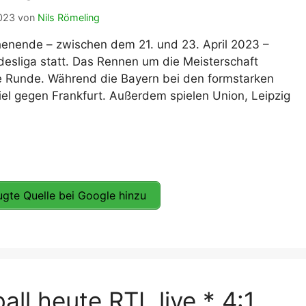
2023
von
Nils Römeling
nende – zwischen dem 21. und 23. April 2023 –
desliga statt. Das Rennen um die Meisterschaft
e Runde. Während die Bayern bei den formstarken
el gegen Frankfurt. Außerdem spielen Union, Leipzig
gte Quelle bei Google hinzu
all heute RTL live * 4:1