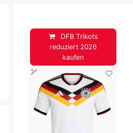
B
plan &
lplan &
DFB Trikots
reduziert 2026
lplan &
kaufen
 & Tabelle
 & Tabelle
 & Tabelle
 & Tabelle