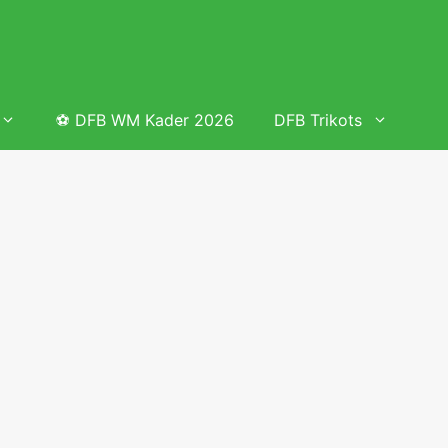
⚽ DFB WM Kader 2026
DFB Trikots
 & Tabelle
Frauenfußball heute
Deutschland Frauen Fußball Nationalmannschaft
 & Tabelle
Deutschland Frauen Länderspiele 2026 – DFB Spielplan
2026
lplan &
Deutschland Frauen Länderspiele 2025 – DFB Spielplan
2025
lplan &
Deutsche Frauen Nationalmannschaft DFB Kader 2025 &
Erfolge
elplan &