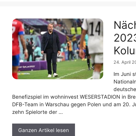
Näch
2023
Kol
24. April 
Im Juni s
National
deutsche
Benefizspiel im wohninvest WESERSTADION in Breme
DFB-Team in Warschau gegen Polen und am 20. Ju
zehn Spielorte der …
Ganzen Artikel lesen