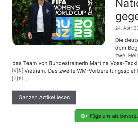
Nati
WM 2026 Spie
geg
downloaden &
24. April 
Die deut
dem Begi
zwei Heim
das Team von Bundestrainerin Martina Voss-Teckl
🇻🇳 Vietnam. Das zweite WM-Vorbereitungsspiel fi
🇿🇲 …
Ganzen Artikel lesen
Füge uns als bevorzu