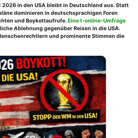
 2026 in den USA bleibt in Deutschland aus. Statt
lplan Excel – kostenlos
pläne dominieren in deutschsprachigen Foren
 automatisch ausfüllen
hten und Boykottaufrufe.
Eine t-online‑Umfrage
tliche Ablehnung gegenüber Reisen in die USA.
 Menschenrechtlern und prominente Stimmen die