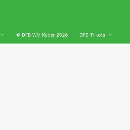
⚽ DFB WM Kader 2026
DFB Trikots
 & Tabelle
Frauenfußball heute
Deutschland Frauen Fußball Nationalmannschaft
 & Tabelle
Deutschland Frauen Länderspiele 2026 – DFB Spielplan
2026
lplan &
Deutschland Frauen Länderspiele 2025 – DFB Spielplan
2025
lplan &
Deutsche Frauen Nationalmannschaft DFB Kader 2025 &
Erfolge
elplan &