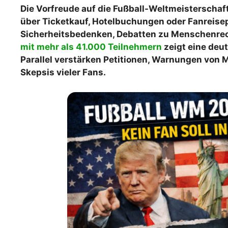
Die Vorfreude auf die Fußball-Weltmeisterschaft
WM 2026 Spie
über Ticketkauf, Hotelbuchungen oder Fanreise
downloaden &
Sicherheitsbedenken, Debatten zu Menschenrec
mit mehr als 41.000 Teilnehmern
zeigt eine deu
Parallel verstärken Petitionen, Warnungen von
Skepsis vieler Fans.