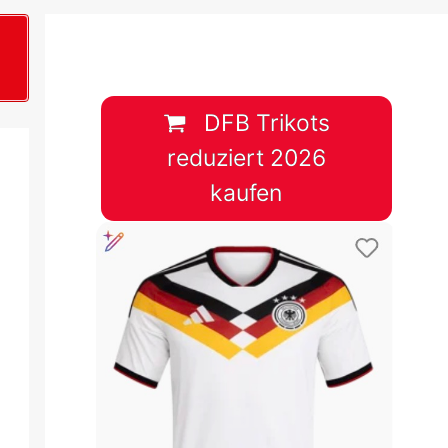
B
plan &
lplan &
DFB Trikots
reduziert 2026
lplan &
kaufen
 & Tabelle
 & Tabelle
 & Tabelle
 & Tabelle