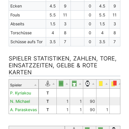
Ecken
4.5
9
0
4.5
9
Fouls
5.5
11
0
5.5
11
Abseits
1.5
3
0
1.5
3
Torschüsse
4
8
0
4
8
Schüsse aufs Tor
3.5
7
0
3.5
7
SPIELER STATISTIKEN, ZAHLEN, TORE,
EINSATZZEITEN, GELBE & ROTE
KARTEN
Spieler
P. Kyriakou
T
N. Michael
T
1
1
90
A. Paraskevas
T
1
1
90
1