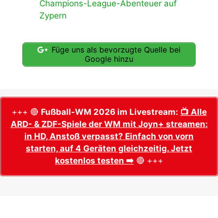
Champions-League-Abenteuer auf
Zypern
Füge uns als bevorzugte Quelle bei
Google hinzu
+++ 🔴
Fußball-WM 2026 im Livestream:
📺 Alle
ARD- & ZDF-Spiele der WM mit Joyn+ streamen:
in HD, Anstoß verpasst? Einfach von vorn
starten, auf 4 Geräten gleichzeitig. Jetzt
kostenlos testen ➡️
🔴 +++