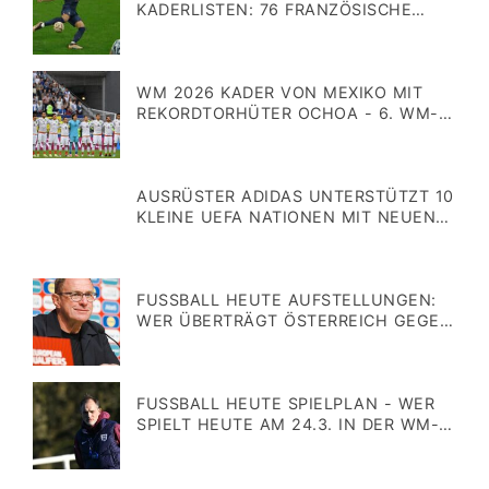
KADERLISTEN: 76 FRANZÖSISCHE
SPIELER SPIELEN FÜR EINE ANDERE
Veröffentlicht
NATION!
am
WM 2026 KADER VON MEXIKO MIT
REKORDTORHÜTER OCHOA - 6. WM-
TEILNAHME
Veröffentlicht
am
AUSRÜSTER ADIDAS UNTERSTÜTZT 10
KLEINE UEFA NATIONEN MIT NEUEN
TRIKOTS
Veröffentlicht
am
FUSSBALL HEUTE AUFSTELLUNGEN: W
ER ÜBERTRÄGT ÖSTERREICH GEGEN Z
YPERN IM TV & LIVESTREAM?
Veröffentlicht
am
FUSSBALL HEUTE SPIELPLAN - WER S
PIELT HEUTE AM 24.3. IN DER WM-Q
UALIFIKATION 2026?
Veröffentlicht
am