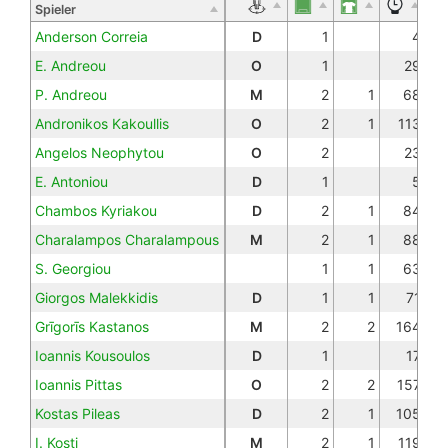
Spieler
Anderson Correia
D
1
4
E. Andreou
O
1
29
P. Andreou
M
2
1
68
Andronikos Kakoullis
O
2
1
113
Angelos Neophytou
O
2
23
E. Antoniou
D
1
5
Chambos Kyriakou
D
2
1
84
Charalampos Charalampous
M
2
1
88
S. Georgiou
1
1
63
Giorgos Malekkidis
D
1
1
71
Grīgorīs Kastanos
M
2
2
164
Ioannis Kousoulos
D
1
17
Ioannis Pittas
O
2
2
157
Kostas Pileas
D
2
1
105
I. Kosti
M
2
1
119