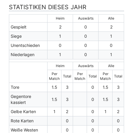
STATISTIKEN DIESES JAHR
Heim
Auswärts
Alle
Gespielt
2
0
2
Siege
1
0
1
Unentschieden
0
0
0
Niederlagen
1
0
1
Heim
Auswärts
Alle
Per
Per
Per
Total
Total
Total
Match
Match
Match
Tore
1.5
3
0
1.5
3
Gegentore
1.5
3
0
1.5
3
kassiert
Gelbe Karten
1
2
0
1
2
Rote Karten
0
0
0
Weiße Westen
0
0
0