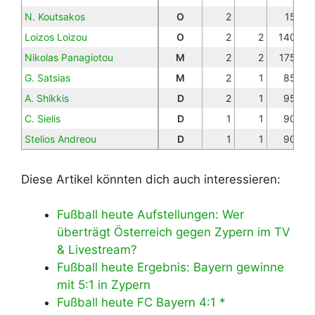
N. Koutsakos
O
2
15
Loizos Loizou
O
2
2
140
Nikolas Panagiotou
M
2
2
175
G. Satsias
M
2
1
85
A. Shikkis
D
2
1
95
C. Sielis
D
1
1
90
Stelios Andreou
D
1
1
90
Diese Artikel könnten dich auch interessieren:
Fußball heute Aufstellungen: Wer
überträgt Österreich gegen Zypern im TV
& Livestream?
Fußball heute Ergebnis: Bayern gewinne
mit 5:1 in Zypern
Fußball heute FC Bayern 4:1 *