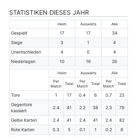
STATISTIKEN DIESES JAHR
Heim
Auswärts
Alle
Gespielt
17
17
34
Siege
3
1
4
Unentschieden
4
0
4
Niederlagen
10
16
26
Heim
Auswärts
Alle
Per
Per
Per
Total
Total
Total
Match
Match
Match
Tore
1
17
0.4
6
0.7
23
Gegentore
2.4
41
2.2
38
2.3
79
kassiert
Gelbe Karten
2.4
41
2.4
41
2.4
82
Rote Karten
0.3
5
0.1
1
0.2
6