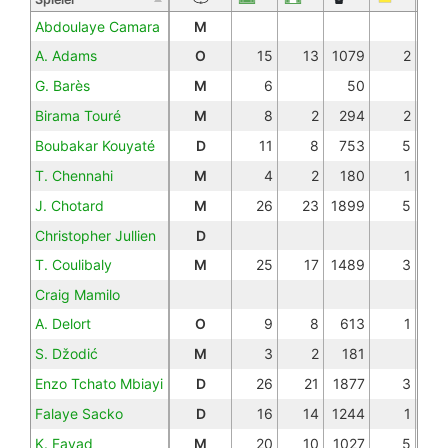
Abdoulaye Camara
M
A. Adams
O
15
13
1079
2
G. Barès
M
6
50
Birama Touré
M
8
2
294
2
Boubakar Kouyaté
D
11
8
753
5
T. Chennahi
M
4
2
180
1
J. Chotard
M
26
23
1899
5
Christopher Jullien
D
T. Coulibaly
M
25
17
1489
3
Craig Mamilo
A. Delort
O
9
8
613
1
S. Džodić
M
3
2
181
Enzo Tchato Mbiayi
D
26
21
1877
3
Falaye Sacko
D
16
14
1244
1
K. Fayad
M
20
10
1027
5