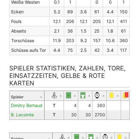
Weiße Westen
0.1
1
0
0
1
Ecken
5.2
89
3.6
61
4.4
150
Fouls
12.1
206
12.1
205
12.1
411
Abseits
2.1
36
1.5
25
1.8
61
Torschüsse
11.9
203
9.2
157
10.6
360
Schüsse aufs Tor
4.4
75
2.5
42
3.4
117
SPIELER STATISTIKEN, ZAHLEN, TORE,
EINSATZZEITEN, GELBE & ROTE
KARTEN
Spieler
Dimitry Bertaud
T
4
4
360
B. Lecomte
T
30
30
2700
Spieler