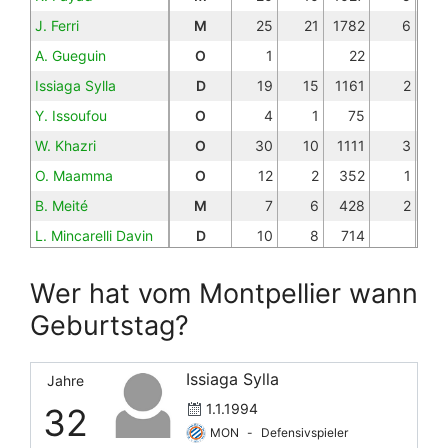
J. Ferri
M
25
21
1782
6
A. Gueguin
O
1
22
Issiaga Sylla
D
19
15
1161
2
Y. Issoufou
O
4
1
75
W. Khazri
O
30
10
1111
3
O. Maamma
O
12
2
352
1
B. Meité
M
7
6
428
2
L. Mincarelli Davin
D
10
8
714
Modibo Sagnan
D
27
24
2144
10
Wer hat vom Montpellier wann
Mousa Tamari
O
15
12
1117
3
Geburtstag?
J. Ndiaye
O
15
4
429
W. Ndollo Bille
8
3
397
Issiaga Sylla
Jahre
G. Ngosso
O
1.1.1994
32
Nicolas Pays
9
4
445
MON
-
Defensivspieler
Nikola Maksimović
D
7
7
585
2