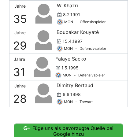
W. Khazri
Jahre
A. Nordin
O
16
14
1171
2
8.2.1991
35
R. Nzingoula
O
27
20
1699
13
MON
-
Offensivspieler
B. Omeragić
D
22
21
1839
1
Boubakar Kouyaté
Jahre
T. Savanier
M
31
27
2427
4
15.4.1997
29
Simon Cara
2
7
MON
-
Defensivspieler
Theo Sainte Luce
D
16
11
1017
3
Falaye Sacko
Jahre
Yael Mouanga
D
14
10
946
2
1.5.1995
31
MON
-
Defensivspieler
Dimitry Bertaud
Jahre
6.6.1998
28
MON
-
Torwart
Füge uns als bevorzugte Quelle bei
Google hinzu