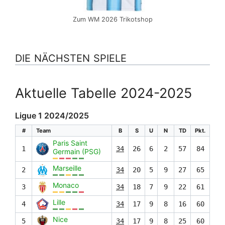
Zum WM 2026 Trikotshop
DIE NÄCHSTEN SPIELE
Aktuelle Tabelle 2024-2025
Ligue 1 2024/2025
#
Team
B
S
U
N
TD
Pkt.
Paris Saint
1
34
26
6
2
57
84
Germain (PSG)
Marseille
2
34
20
5
9
27
65
Monaco
3
34
18
7
9
22
61
Lille
4
34
17
9
8
16
60
Nice
5
34
17
9
8
25
60