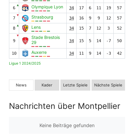
▲
Olympique Lyon
6
34
17
6
11
19
57
▼
Strasbourg
7
34
16
9
9
12
57
▲
Lens
8
34
15
7
12
3
52
▼
Stade Brestois
9
34
15
5
14
-7
50
29
Auxerre
10
34
11
9
14
-3
42
Ligue 1 2024/2025
News
Kader
Letzte Spiele
Nächste Spiele
Nachrichten über Montpellier
Keine Beiträge gefunden