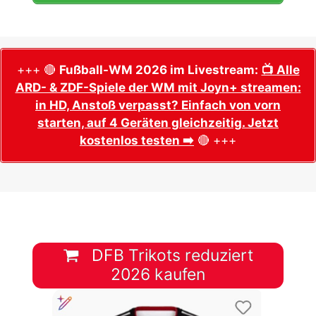
+++ 🔴
Fußball-WM 2026 im Livestream:
📺 Alle
ARD- & ZDF-Spiele der WM mit Joyn+ streamen:
in HD, Anstoß verpasst? Einfach von vorn
starten, auf 4 Geräten gleichzeitig. Jetzt
kostenlos testen ➡️
🔴 +++
DFB Trikots reduziert
2026 kaufen