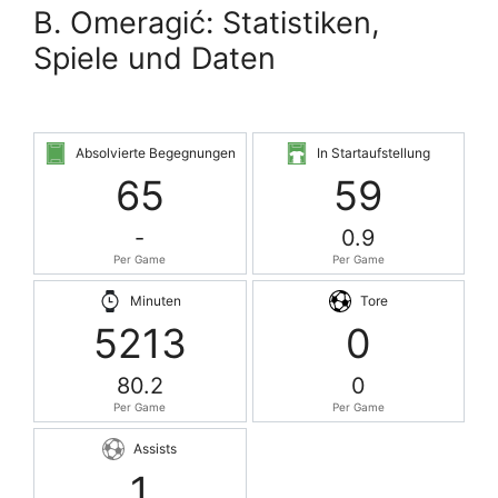
B. Omeragić: Statistiken,
Spiele und Daten
Absolvierte Begegnungen
In Startaufstellung
65
59
-
0.9
Per Game
Per Game
Minuten
Tore
5213
0
80.2
0
Per Game
Per Game
Assists
1