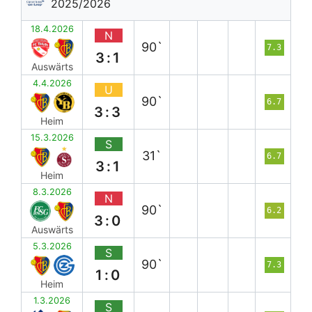
2025/2026
18.4.2026
N
90`
7.3
3:1
Auswärts
4.4.2026
U
90`
6.7
3:3
Heim
15.3.2026
S
31`
6.7
3:1
Heim
8.3.2026
N
90`
6.2
3:0
Auswärts
5.3.2026
S
90`
7.3
1:0
Heim
1.3.2026
S