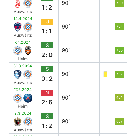
90`
7.0
1:2
Auswärts
14.4.2024
U
90`
7.2
1:1
Auswärts
7.4.2024
S
90`
7.6
2:0
Heim
31.3.2024
S
90`
7.2
0:2
Auswärts
17.3.2024
N
90`
6.2
2:6
Heim
8.3.2024
S
90`
6.7
1:2
Auswärts