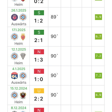
0:2
Heim
26.1.2025
S
89`
6.9
1:2
Auswärts
17.1.2025
S
90`
6.7
2:1
Heim
12.1.2025
N
90`
7.2
1:3
Heim
4.1.2025
N
90`
7.2
1:0
Auswärts
15.12.2024
U
90`
6.9
2:2
Heim
8.12.2024
N