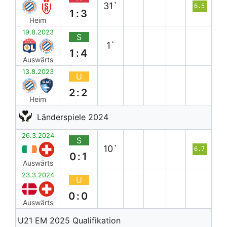
31`
6.5
1:3
Heim
19.8.2023
S
1`
1:4
Auswärts
13.8.2023
U
2:2
Heim
Länderspiele 2024
26.3.2024
S
10`
6.7
0:1
Auswärts
23.3.2024
U
0:0
Auswärts
U21 EM 2025 Qualifikation