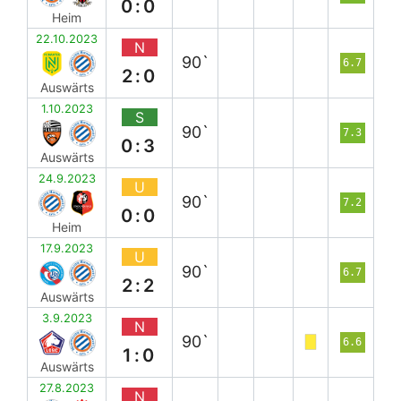
0:0
Heim
22.10.2023
N
90`
6.7
2:0
Auswärts
1.10.2023
S
90`
7.3
0:3
Auswärts
24.9.2023
U
90`
7.2
0:0
Heim
17.9.2023
U
90`
6.7
2:2
Auswärts
3.9.2023
N
90`
6.6
1:0
Auswärts
27.8.2023
N