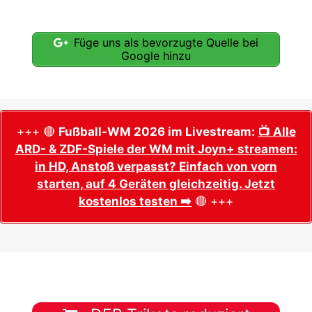
Füge uns als bevorzugte Quelle bei
Google hinzu
+++ 🔴
Fußball-WM 2026 im Livestream:
📺 Alle
ARD- & ZDF-Spiele der WM mit Joyn+ streamen:
in HD, Anstoß verpasst? Einfach von vorn
starten, auf 4 Geräten gleichzeitig. Jetzt
kostenlos testen ➡️
🔴 +++