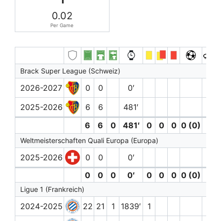
0.02
Per Game
Brack Super League (Schweiz)
2026-2027
0
0
0′
2025-2026
6
6
481′
6
6
0
481′
0
0
0
0 (0)
0
Weltmeisterschaften Quali Europa (Europa)
2025-2026
0
0
0′
0
0
0
0′
0
0
0
0 (0)
0
Ligue 1 (Frankreich)
2024-2025
22
21
1
1839′
1