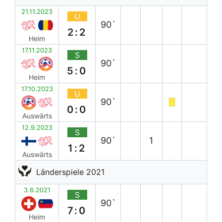
21.11.2023
U
90`
2:2
Heim
17.11.2023
S
90`
5:0
Heim
17.10.2023
U
90`
0:0
Auswärts
12.9.2023
S
90`
1
1:2
Auswärts
Länderspiele 2021
3.6.2021
S
90`
7:0
Heim