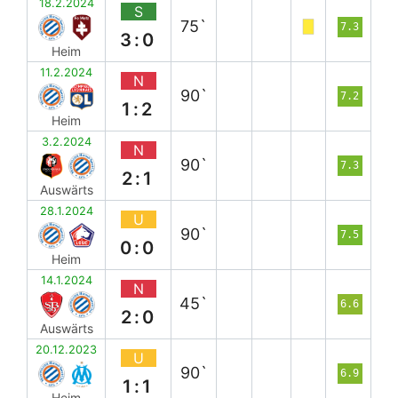
18.2.2024
S
75`
7.3
3:0
Heim
11.2.2024
N
90`
7.2
1:2
Heim
3.2.2024
N
90`
7.3
2:1
Auswärts
28.1.2024
U
90`
7.5
0:0
Heim
14.1.2024
N
45`
6.6
2:0
Auswärts
20.12.2023
U
90`
6.9
1:1
Heim