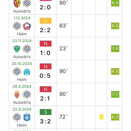
90`
6.9
2:0
Auswärts
1.12.2024
U
63`
6.3
2:2
Heim
23.11.2024
N
23`
7.0
1:0
Auswärts
20.10.2024
N
90`
6.2
0:5
Heim
28.9.2024
N
90`
7.2
2:1
Auswärts
22.9.2024
S
72`
6.3
3:2
Heim