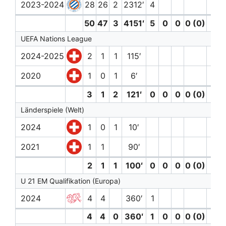
2023-2024
28
26
2
2312′
4
50
47
3
4151′
5
0
0
0 (0)
0
UEFA Nations League
2024-2025
2
1
1
115′
2020
1
0
1
6′
3
1
2
121′
0
0
0
0 (0)
0
Länderspiele (Welt)
2024
1
0
1
10′
2021
1
1
90′
2
1
1
100′
0
0
0
0 (0)
0
U 21 EM Qualifikation (Europa)
2024
4
4
360′
1
1
4
4
0
360′
1
0
0
0 (0)
1