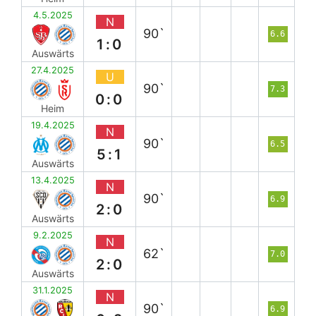
4.5.2025
N
90`
6.6
1:0
Auswärts
27.4.2025
U
90`
7.3
0:0
Heim
19.4.2025
N
90`
6.5
5:1
Auswärts
13.4.2025
N
90`
6.9
2:0
Auswärts
9.2.2025
N
62`
7.0
2:0
Auswärts
31.1.2025
N
90`
6.9