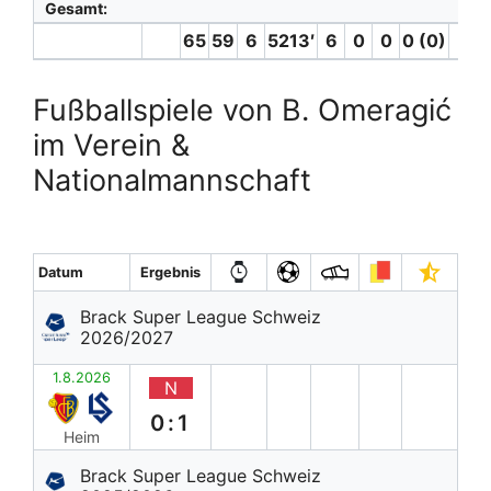
Gesamt:
65
59
6
5213′
6
0
0
0 (0)
1
Fußballspiele von B. Omeragić
im Verein &
Nationalmannschaft
Datum
Ergebnis
Brack Super League Schweiz
2026/2027
1.8.2026
N
0:1
Heim
Brack Super League Schweiz