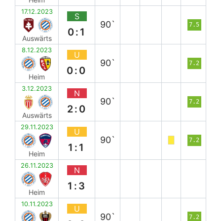
17.12.2023
S
90`
7.5
0:1
Auswärts
8.12.2023
U
90`
7.2
0:0
Heim
3.12.2023
N
90`
7.2
2:0
Auswärts
29.11.2023
U
90`
7.2
1:1
Heim
26.11.2023
N
1:3
Heim
10.11.2023
U
90`
7.2