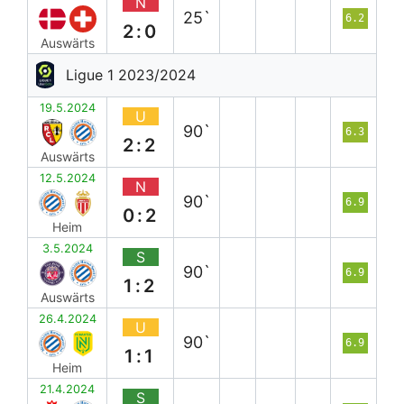
N
25`
6.2
2:0
Auswärts
Ligue 1 2023/2024
19.5.2024
U
90`
6.3
2:2
Auswärts
12.5.2024
N
90`
6.9
0:2
Heim
3.5.2024
S
90`
6.9
1:2
Auswärts
26.4.2024
U
90`
6.9
1:1
Heim
21.4.2024
S