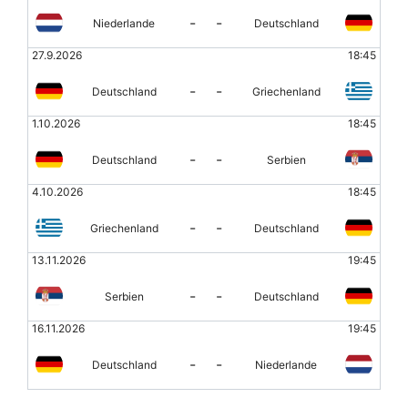
-
-
Niederlande
Deutschland
27.9.2026
18:45
-
-
Deutschland
Griechenland
1.10.2026
18:45
-
-
Deutschland
Serbien
4.10.2026
18:45
-
-
Griechenland
Deutschland
13.11.2026
19:45
-
-
Serbien
Deutschland
16.11.2026
19:45
-
-
Deutschland
Niederlande