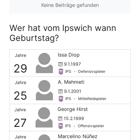
Keine Beiträge gefunden
Wer hat vom Ipswich wann
Geburtstag?
Issa Diop
Jahre
9.1.1997
29
IPS
-
Defensivspieler
A. Mehmeti
Jahre
9.1.2001
25
IPS
-
Mittelfeldspieler
George Hirst
Jahre
15.2.1999
27
IPS
-
Offensivspieler
Marcelino Núñez
Jahre