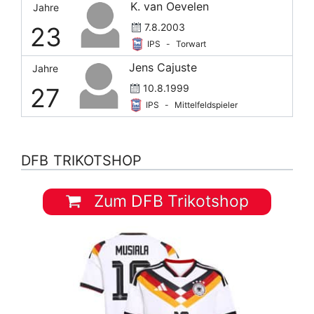
K. van Oevelen
Jahre
7.8.2003
23
IPS
-
Torwart
Jens Cajuste
Jahre
10.8.1999
27
IPS
-
Mittelfeldspieler
DFB TRIKOTSHOP
Zum DFB Trikotshop