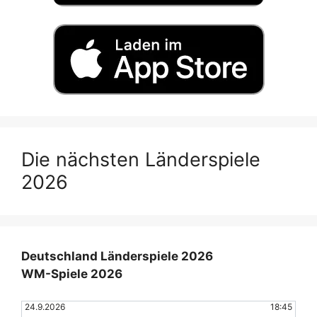
Die nächsten Länderspiele
2026
Deutschland Länderspiele 2026
WM-Spiele 2026
24.9.2026
18:45