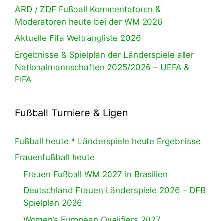
ARD / ZDF Fußball Kommentatoren &
Moderatoren heute bei der WM 2026
Aktuelle Fifa Weltrangliste 2026
Ergebnisse & Spielplan der Länderspiele aller
Nationalmannschaften 2025/2026 – UEFA &
FIFA
Fußball Turniere & Ligen
Fußball heute * Länderspiele heute Ergebnisse
Frauenfußball heute
Frauen Fußball WM 2027 in Brasilien
Deutschland Frauen Länderspiele 2026 – DFB
Spielplan 2026
Women’s European Qualifiers 2027