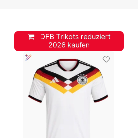
DFB Trikots reduziert
2026 kaufen