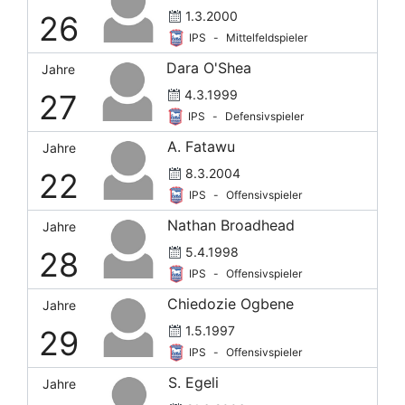
1.3.2000
26
IPS
-
Mittelfeldspieler
Dara O'Shea
Jahre
4.3.1999
27
IPS
-
Defensivspieler
A. Fatawu
Jahre
8.3.2004
22
IPS
-
Offensivspieler
Nathan Broadhead
Jahre
5.4.1998
28
IPS
-
Offensivspieler
Chiedozie Ogbene
Jahre
1.5.1997
29
IPS
-
Offensivspieler
S. Egeli
Jahre