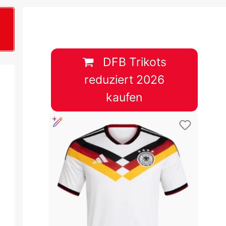
B
plan &
lplan &
DFB Trikots
reduziert 2026
lplan &
kaufen
 & Tabelle
 & Tabelle
 & Tabelle
 & Tabelle