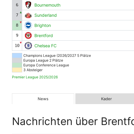
6
Bournemouth
▲
7
Sunderland
▼
8
Brighton
9
Brentford
▼
10
Chelsea FC
Champions League (2026/2027 5 Plätze
Europa League 2 Plätze
Europa Conference League
3 Absteiger
Premier League 2025/2026
News
Kader
Nachrichten über Brentf