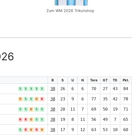
Zum WM 2026 Trikotshop
026
B
S
U
N
Tore
GT
TD
Pkt.
38
26
6
6
70
27
43
84
S
S
S
S
S
38
23
9
6
77
35
42
78
U
S
S
U
N
38
20
11
7
69
50
19
71
S
S
U
S
S
38
19
8
11
56
49
7
65
N
N
U
S
S
38
17
9
12
63
53
10
60
S
N
U
N
U