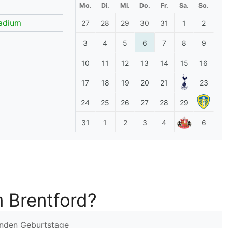
Mo.
Di.
Mi.
Do.
Fr.
Sa.
So.
lplan Excel – kostenlos
adium
27
28
29
30
31
1
2
 automatisch ausfüllen
3
4
5
6
7
8
9
10
11
12
13
14
15
16
17
18
19
20
21
23
24
25
26
27
28
29
31
1
2
3
4
6
 Brentford?
enden Geburtstage