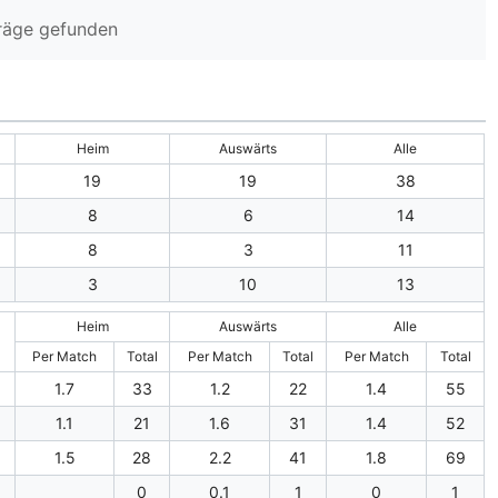
träge gefunden
Heim
Auswärts
Alle
19
19
38
8
6
14
8
3
11
3
10
13
Heim
Auswärts
Alle
Per Match
Total
Per Match
Total
Per Match
Total
1.7
33
1.2
22
1.4
55
1.1
21
1.6
31
1.4
52
1.5
28
2.2
41
1.8
69
0
0.1
1
0
1