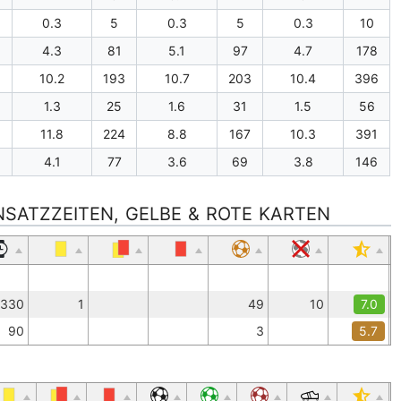
0.3
5
0.3
5
0.3
10
4.3
81
5.1
97
4.7
178
10.2
193
10.7
203
10.4
396
1.3
25
1.6
31
1.5
56
11.8
224
8.8
167
10.3
391
4.1
77
3.6
69
3.8
146
INSATZZEITEN, GELBE & ROTE KARTEN
330
1
49
10
7.0
90
3
5.7