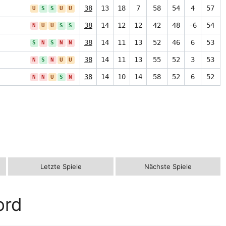
38
13
18
7
58
54
4
57
U
S
S
U
U
38
14
12
12
42
48
-6
54
N
U
U
S
S
38
14
11
13
52
46
6
53
S
N
S
N
N
38
14
11
13
55
52
3
53
N
S
N
U
U
38
14
10
14
58
52
6
52
N
N
U
S
N
Letzte Spiele
Nächste Spiele
ord