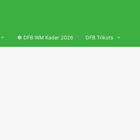
⚽ DFB WM Kader 2026
DFB Trikots
 & Tabelle
Frauenfußball heute
Deutschland Frauen Fußball Nationalmannschaft
 & Tabelle
Deutschland Frauen Länderspiele 2026 – DFB Spielplan
2026
lplan &
Deutschland Frauen Länderspiele 2025 – DFB Spielplan
2025
lplan &
Deutsche Frauen Nationalmannschaft DFB Kader 2025 &
Erfolge
elplan &