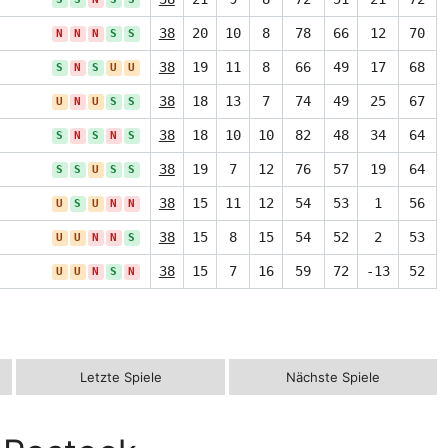
38
20
10
8
78
66
12
70
N
N
N
S
S
38
19
11
8
66
49
17
68
S
N
S
U
U
38
18
13
7
74
49
25
67
U
N
U
S
S
38
18
10
10
82
48
34
64
S
N
S
N
S
38
19
7
12
76
57
19
64
S
S
U
S
S
38
15
11
12
54
53
1
56
U
S
U
N
N
38
15
8
15
54
52
2
53
U
U
N
N
S
38
15
7
16
59
72
-13
52
U
U
N
S
N
Letzte Spiele
Nächste Spiele