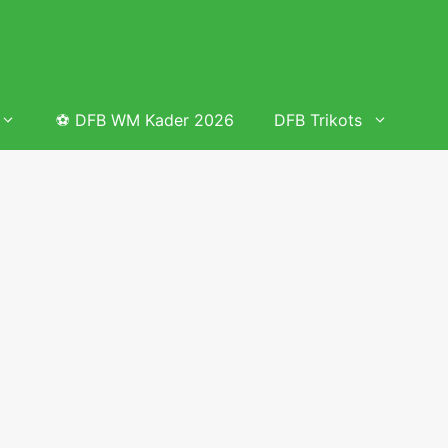
⚽ DFB WM Kader 2026
DFB Trikots
 & Tabelle
Frauenfußball heute
Deutschland Frauen Fußball Nationalmannschaft
 & Tabelle
Deutschland Frauen Länderspiele 2026 – DFB Spielplan
2026
lplan &
Deutschland Frauen Länderspiele 2025 – DFB Spielplan
2025
lplan &
Deutsche Frauen Nationalmannschaft DFB Kader 2025 &
Erfolge
elplan &