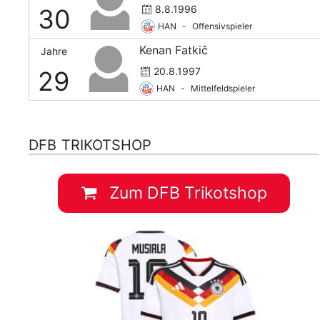
8.8.1996
30
HAN
-
Offensivspieler
Kenan Fatkič
Jahre
20.8.1997
29
HAN
-
Mittelfeldspieler
DFB TRIKOTSHOP
Zum DFB Trikotshop