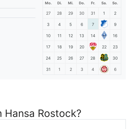
Mo.
Di.
Mi.
Do.
Fr.
Sa.
So.
lplan Excel – kostenlos
27
28
29
30
31
1
2
 automatisch ausfüllen
3
4
5
6
7
9
10
11
12
13
14
16
17
18
19
20
22
23
24
25
26
27
28
30
31
1
2
3
4
6
m Hansa Rostock?