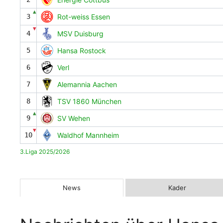
▲
3
Rot-weiss Essen
▼
4
MSV Duisburg
5
Hansa Rostock
6
Verl
7
Alemannia Aachen
8
TSV 1860 München
▲
9
SV Wehen
▼
10
Waldhof Mannheim
3.Liga 2025/2026
News
Kader