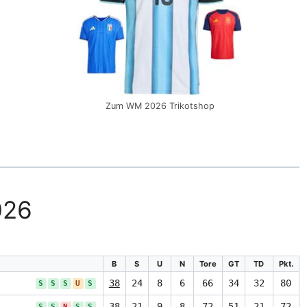
Zum WM 2026 Trikotshop
026
B
S
U
N
Tore
GT
TD
Pkt.
38
24
8
6
66
34
32
80
S
S
S
U
S
38
21
9
8
72
51
21
72
S
S
N
S
S