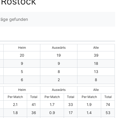
 Rostock
träge gefunden
Heim
Auswärts
Alle
20
19
39
9
9
18
5
8
13
6
2
8
Heim
Auswärts
Alle
Per Match
Total
Per Match
Total
Per Match
Total
2.1
41
1.7
33
1.9
74
1.8
36
0.9
17
1.4
53