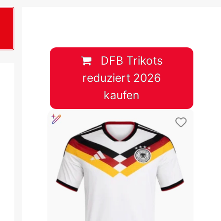
B
plan &
lplan &
DFB Trikots
reduziert 2026
lplan &
kaufen
 & Tabelle
 & Tabelle
 & Tabelle
 & Tabelle