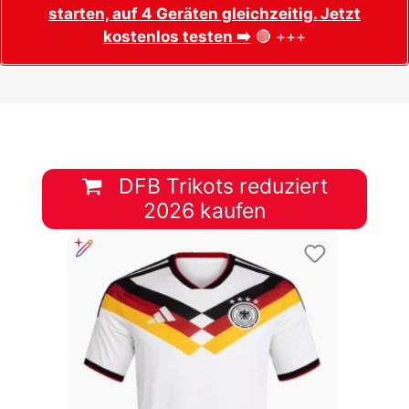
starten, auf 4 Geräten gleichzeitig. Jetzt
kostenlos testen ➡️
🔴 +++
DFB Trikots reduziert
2026 kaufen