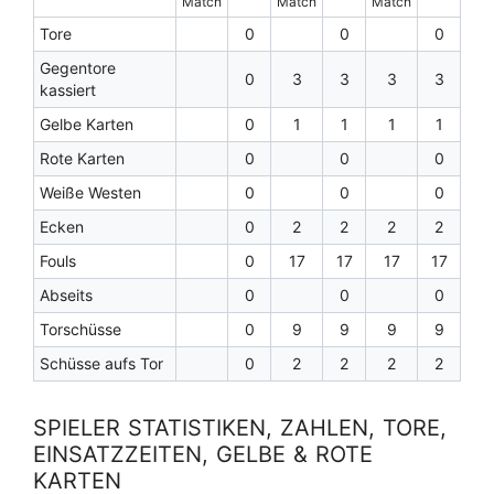
Match
Match
Match
Tore
0
0
0
Gegentore
0
3
3
3
3
kassiert
Gelbe Karten
0
1
1
1
1
Rote Karten
0
0
0
Weiße Westen
0
0
0
Ecken
0
2
2
2
2
Fouls
0
17
17
17
17
Abseits
0
0
0
Torschüsse
0
9
9
9
9
Schüsse aufs Tor
0
2
2
2
2
SPIELER STATISTIKEN, ZAHLEN, TORE,
EINSATZZEITEN, GELBE & ROTE
KARTEN