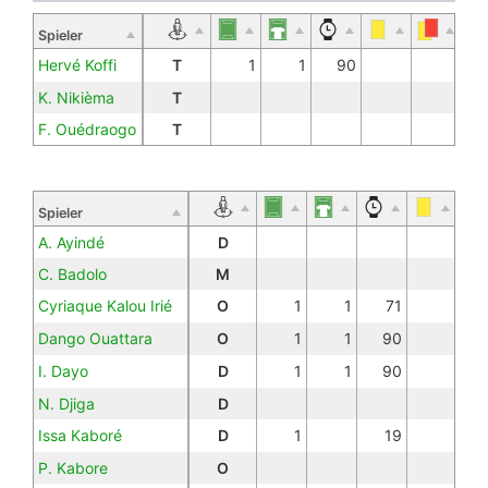
Spieler
Hervé Koffi
T
1
1
90
K. Nikièma
T
F. Ouédraogo
T
Spieler
A. Ayindé
D
C. Badolo
M
Cyriaque Kalou Irié
O
1
1
71
Dango Ouattara
O
1
1
90
I. Dayo
D
1
1
90
N. Djiga
D
Issa Kaboré
D
1
19
P. Kabore
O