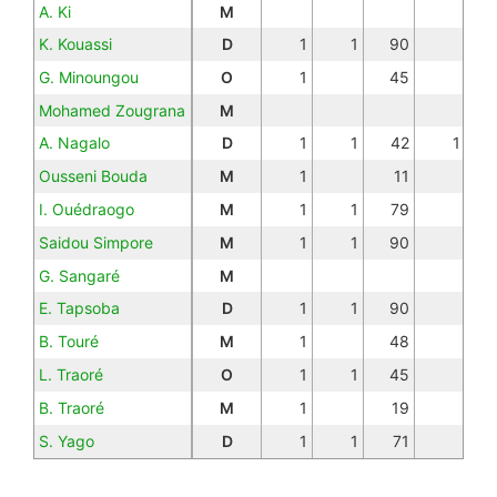
A. Ki
M
K. Kouassi
D
1
1
90
G. Minoungou
O
1
45
Mohamed Zougrana
M
A. Nagalo
D
1
1
42
1
Ousseni Bouda
M
1
11
I. Ouédraogo
M
1
1
79
Saidou Simpore
M
1
1
90
G. Sangaré
M
E. Tapsoba
D
1
1
90
B. Touré
M
1
48
L. Traoré
O
1
1
45
B. Traoré
M
1
19
S. Yago
D
1
1
71