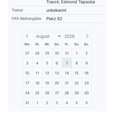
Traoré, Edmond Tapsoba
unbekannt
Trainer
Platz 62
FIFA Weltrangliste
Mo.
Di.
Mi.
Do.
Fr.
Sa.
So.
27
28
29
30
31
1
2
3
4
5
6
7
8
9
10
11
12
13
14
15
16
17
18
19
20
21
22
23
24
25
26
27
28
29
30
31
1
2
3
4
5
6