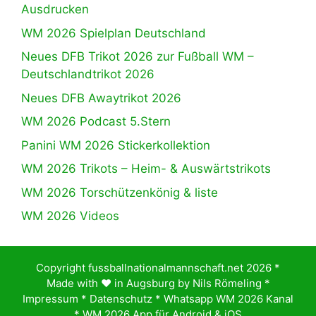
Ausdrucken
WM 2026 Spielplan Deutschland
Neues DFB Trikot 2026 zur Fußball WM –
Deutschlandtrikot 2026
Neues DFB Awaytrikot 2026
WM 2026 Podcast 5.Stern
Panini WM 2026 Stickerkollektion
WM 2026 Trikots – Heim- & Auswärtstrikots
WM 2026 Torschützenkönig & liste
WM 2026 Videos
Copyright fussballnationalmannschaft.net 2026 *
Made with ♥️ in Augsburg by
Nils Römeling
*
Impressum
*
Datenschutz
*
Whatsapp WM 2026 Kanal
*
WM 2026 App für Android & iOS