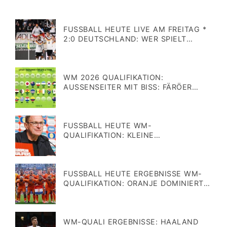
TRIKOTS
Veröffentlicht
am
FUSSBALL HEUTE LIVE AM FREITAG * 2
:0 DEUTSCHLAND: WER SPIELT H
EUTE IN DER WM-QUALIFIKATION 2
Veröffentlicht
026?
am
WM 2026 QUALIFIKATION:
AUSSENSEITER MIT BISS: FÄRÖER T
RÄUMEN VOM WM-WUNDER
Veröffentlicht
am
FUSSBALL HEUTE WM-Q
UALIFIKATION: KLEINE F
USSBALLWUNDER UND GROSSE SOR
Veröffentlicht
GEN * ALLE WM-TEILNEHMER
am
FUSSBALL HEUTE ERGEBNISSE WM-Q
UALIFIKATION: ORANJE DOMINIERT W
EITER – FÄRÖER SORGEN FÜR S
Veröffentlicht
ENSATION
am
WM-QUALI ERGEBNISSE: HAALAND