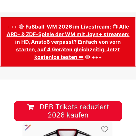
+++ 🔴
Fußball-WM 2026 im Livestream:
📺 Alle
ARD- & ZDF-Spiele der WM mit Joyn+ streamen:
in HD, Anstoß verpasst? Einfach von vorn
starten, auf 4 Geräten gleichzeitig. Jetzt
kostenlos testen ➡️
🔴 +++
DFB Trikots reduziert
2026 kaufen