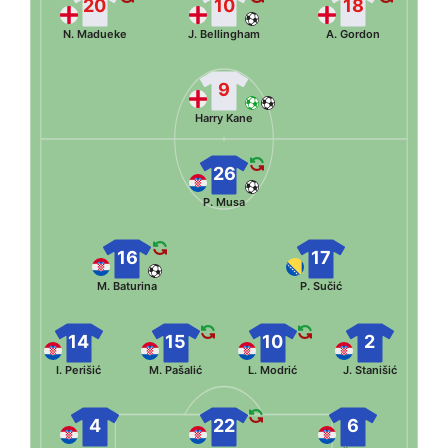
20
10
18
N. Madueke
J. Bellingham
A. Gordon
9
Harry Kane
26
P. Musa
16
17
M. Baturina
P. Sučić
14
15
10
2
I. Perišić
M. Pašalić
L. Modrić
J. Stanišić
4
22
6