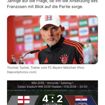
Jährige auf die Frage, ob ihn die Ansetzung des
Franzosen mit Blick auf die Partie sorge.
Thomas Tuchel, Trainer vom FC Bayern München (Foto
Depositphotos.com)
WM 2026 - Vorrunde
Spieltag 1
|
Dallas Stadium WM 2026 Stadion
17.6.2026
-
20:00
|
4
:
2