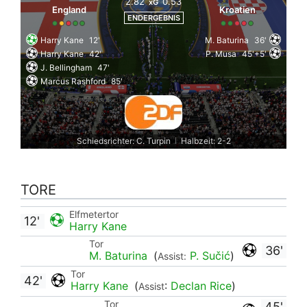
2.82
0.53
xG
England
Kroatien
ENDERGEBNIS
Harry Kane
12'
M. Baturina
36'
Harry Kane
42'
P. Musa
45'+5'
J. Bellingham
47'
Marcus Rashford
85'
Schiedsrichter: C. Turpin
Halbzeit: 2-2
|
TORE
Elfmetertor
12'
Harry Kane
Tor
36'
M. Baturina
(
P. Sučić
)
Assist:
Tor
42'
Harry Kane
(
:
Declan Rice
)
Assist
Tor
45'