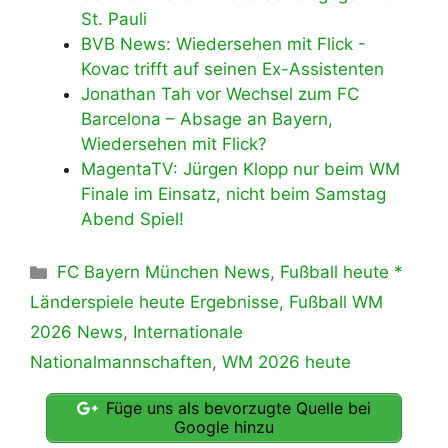
St. Pauli
BVB News: Wiedersehen mit Flick -
Kovac trifft auf seinen Ex-Assistenten
Jonathan Tah vor Wechsel zum FC
Barcelona – Absage an Bayern,
Wiedersehen mit Flick?
MagentaTV: Jürgen Klopp nur beim WM
Finale im Einsatz, nicht beim Samstag
Abend Spiel!
Kategorien
FC Bayern München News
,
Fußball heute *
Länderspiele heute Ergebnisse
,
Fußball WM
2026 News
,
Internationale
Nationalmannschaften
,
WM 2026 heute
Füge uns als bevorzugte Quelle bei
Google hinzu