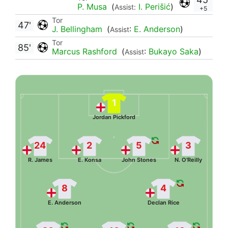
P. Musa
(
I. Perišić
)
Assist:
+5
Tor
47'
J. Bellingham
(
:
E. Anderson
)
Assist
Tor
85'
Marcus Rashford
(
:
Bukayo Saka
)
Assist
1
Jordan Pickford
24
2
5
3
R. James
E. Konsa
John Stones
N. O'Reilly
8
4
E. Anderson
Declan Rice