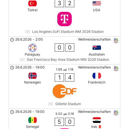
3
2
Türkei
USA
Los Angeles SoFi Stadium WM 2026 Stadion
26.6.2026
-
2:00
Weltmeisterschaften
0
0
Paraguay
Australien
San Francisco Bay Area Stadium WM 2026 Stadion
26.6.2026
-
19:00
Weltmeisterschaften
1.69
1.18
xG
1
4
Norwegen
Frankreich
Gillette Stadium
26.6.2026
-
19:00
Weltmeisterschaften
3.02
0.18
xG
5
0
Senegal
Irak