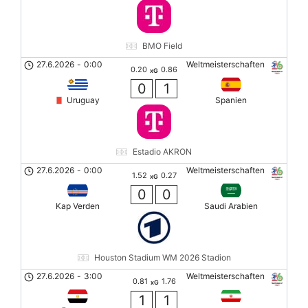
BMO Field
27.6.2026
-
0:00
Weltmeisterschaften
0.20
0.86
xG
0
1
Uruguay
Spanien
Estadio AKRON
27.6.2026
-
0:00
Weltmeisterschaften
1.52
0.27
xG
0
0
Kap Verden
Saudi Arabien
Houston Stadium WM 2026 Stadion
27.6.2026
-
3:00
Weltmeisterschaften
0.81
1.76
xG
1
1