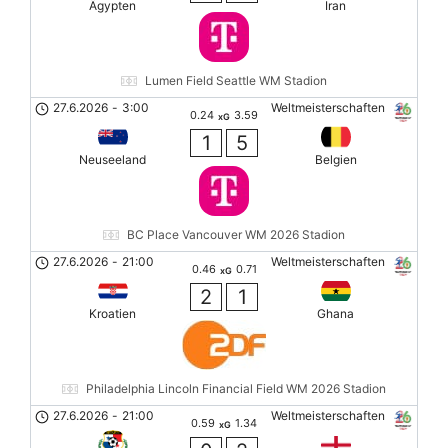
Ägypten
Iran
Lumen Field Seattle WM Stadion
27.6.2026
-
3:00
Weltmeisterschaften
0.24
3.59
xG
1
5
Neuseeland
Belgien
BC Place Vancouver WM 2026 Stadion
27.6.2026
-
21:00
Weltmeisterschaften
0.46
0.71
xG
2
1
Kroatien
Ghana
Philadelphia Lincoln Financial Field WM 2026 Stadion
27.6.2026
-
21:00
Weltmeisterschaften
0.59
1.34
xG