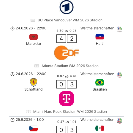
BC Place Vancouver WM 2026 Stadion
24.6.2026
-
22:00
Weltmeisterschaften
3.26
0.52
xG
4
2
Marokko
Haiti
Atlanta Stadium WM 2026 Stadion
24.6.2026
-
22:00
Weltmeisterschaften
0.87
4.41
xG
0
3
Schottland
Brasilien
Miami Hard Rock Stadium WM 2026 Stadion
25.6.2026
-
1:00
Weltmeisterschaften
0.47
1.91
xG
0
3