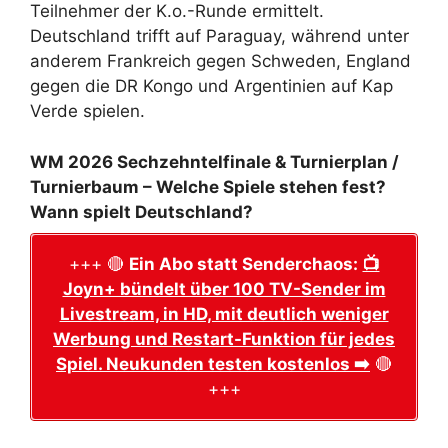
Teilnehmer der K.o.-Runde ermittelt.
Deutschland trifft auf Paraguay, während unter
anderem Frankreich gegen Schweden, England
gegen die DR Kongo und Argentinien auf Kap
Verde spielen.
WM 2026 Sechzehntelfinale & Turnierplan /
Turnierbaum – Welche Spiele stehen fest?
Wann spielt Deutschland?
+++ 🔴
Ein Abo statt Senderchaos:
📺
Joyn+ bündelt über 100 TV-Sender im
Livestream, in HD, mit deutlich weniger
Werbung und Restart-Funktion für jedes
Spiel. Neukunden testen kostenlos ➡️
🔴
+++