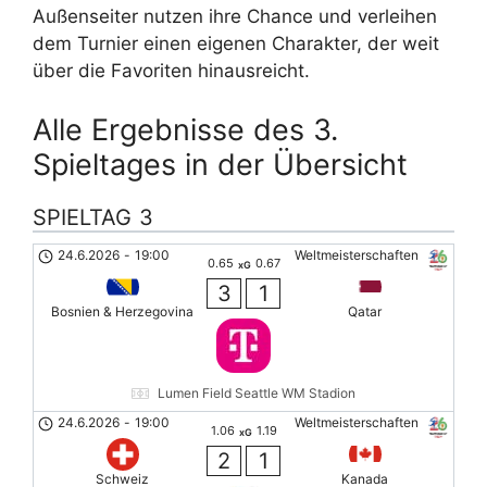
Außenseiter nutzen ihre Chance und verleihen
dem Turnier einen eigenen Charakter, der weit
über die Favoriten hinausreicht.
Alle Ergebnisse des 3.
Spieltages in der Übersicht
SPIELTAG 3
24.6.2026
-
19:00
Weltmeisterschaften
0.65
0.67
xG
3
1
Bosnien & Herzegovina
Qatar
Lumen Field Seattle WM Stadion
24.6.2026
-
19:00
Weltmeisterschaften
1.06
1.19
xG
2
1
Schweiz
Kanada