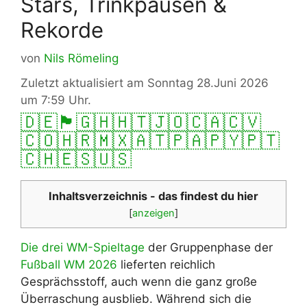
Stars, Trinkpausen &
Rekorde
von
Nils Römeling
Zuletzt aktualisiert am Sonntag 28.Juni 2026
um 7:59 Uhr.
🇩🇪
🏴󠁧󠁢󠁥󠁮󠁧󠁿
🇬🇭
🇭🇹
🇯🇴
🇨🇦
🇨🇻
🇨🇴
🇭🇷
🇲🇽
🇦🇹
🇵🇦
🇵🇾
🇵🇹
🇨🇭
🇪🇸
🇺🇸
Inhaltsverzeichnis - das findest du hier
[
anzeigen
]
Die drei WM-Spieltage
der Gruppenphase der
Fußball WM 2026
lieferten reichlich
Gesprächsstoff, auch wenn die ganz große
Überraschung ausblieb. Während sich die