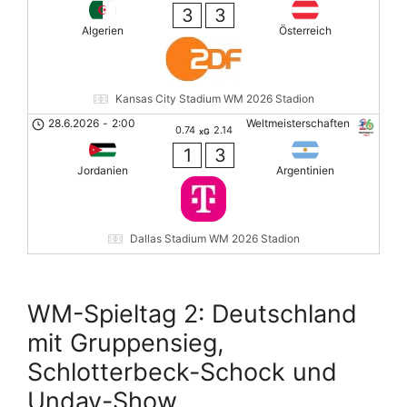
3
3
Algerien
Österreich
Kansas City Stadium WM 2026 Stadion
28.6.2026
-
2:00
Weltmeisterschaften
0.74
2.14
xG
1
3
Jordanien
Argentinien
Dallas Stadium WM 2026 Stadion
WM-Spieltag 2: Deutschland
mit Gruppensieg,
Schlotterbeck-Schock und
Undav-Show