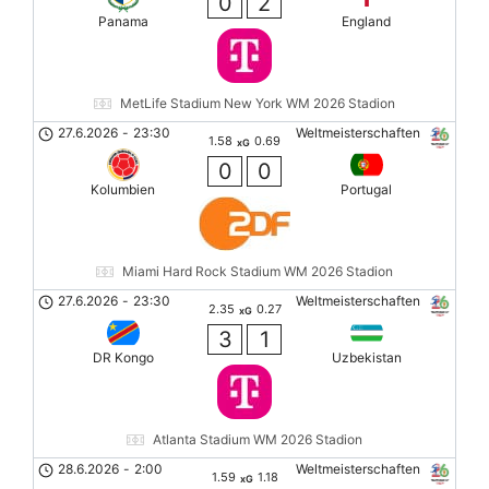
0
2
Panama
England
MetLife Stadium New York WM 2026 Stadion
27.6.2026
-
23:30
Weltmeisterschaften
1.58
0.69
xG
0
0
Kolumbien
Portugal
Miami Hard Rock Stadium WM 2026 Stadion
27.6.2026
-
23:30
Weltmeisterschaften
2.35
0.27
xG
3
1
DR Kongo
Uzbekistan
Atlanta Stadium WM 2026 Stadion
28.6.2026
-
2:00
Weltmeisterschaften
1.59
1.18
xG