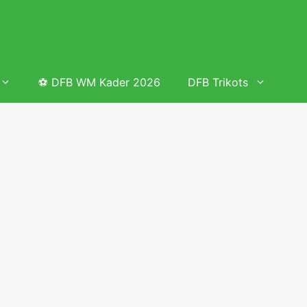
⚽ DFB WM Kader 2026
DFB Trikots
 & Tabelle
Frauenfußball heute
Deutschland Frauen Fußball Nationalmannschaft
 & Tabelle
Deutschland Frauen Länderspiele 2026 – DFB Spielplan
2026
lplan &
Deutschland Frauen Länderspiele 2025 – DFB Spielplan
2025
lplan &
Deutsche Frauen Nationalmannschaft DFB Kader 2025 &
Erfolge
elplan &