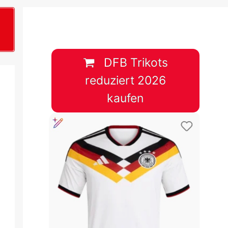
B
plan &
lplan &
DFB Trikots
reduziert 2026
lplan &
kaufen
 & Tabelle
 & Tabelle
 & Tabelle
 & Tabelle