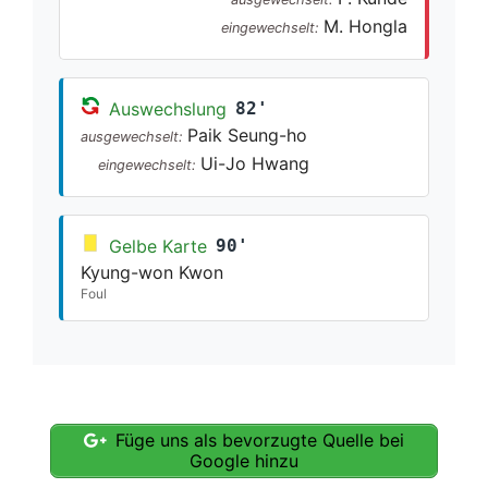
M. Hongla
eingewechselt:
Auswechslung
82'
Paik Seung-ho
ausgewechselt:
Ui-Jo Hwang
eingewechselt:
Gelbe Karte
90'
Kyung-won Kwon
Foul
Füge uns als bevorzugte Quelle bei
Google hinzu