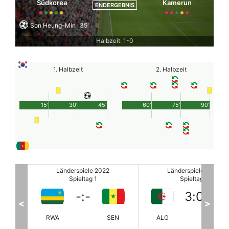
Südkorea
Kamerun
ENDERGEBNIS
Son Heung-Min
35'
Halbzeit: 1-0
1. Halbzeit
2. Halbzeit
15'
30'
45'
60'
75'
90'
Länderspiele 2022
Länderspiele 2022
Spieltag 1
Spieltag 1
3
:
0
-
:
-
<
>
SEN
ALG
GHA
RWA
SE