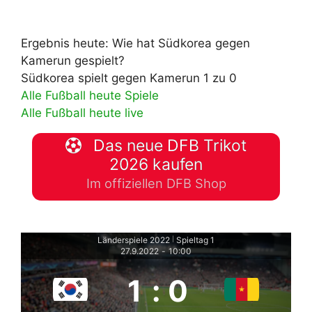
Ergebnis heute: Wie hat Südkorea gegen
Kamerun gespielt?
Südkorea spielt gegen Kamerun 1 zu 0
Alle Fußball heute Spiele
Alle Fußball heute live
Das neue DFB Trikot
2026 kaufen
Im offiziellen DFB Shop
Länderspiele 2022
Spieltag 1
|
27.9.2022
-
10:00
1
:
0