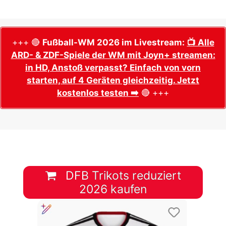
+++ 🔴
Fußball-WM 2026 im Livestream:
📺 Alle
ARD- & ZDF-Spiele der WM mit Joyn+ streamen:
in HD, Anstoß verpasst? Einfach von vorn
starten, auf 4 Geräten gleichzeitig. Jetzt
kostenlos testen ➡️
🔴 +++
DFB Trikots reduziert
2026 kaufen