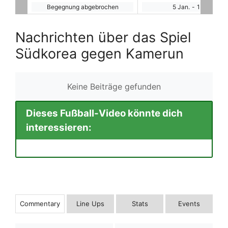
hen
5 Jan.
-
15:00
Begegnung abgebroche
Nachrichten über das Spiel
Südkorea gegen Kamerun
Keine Beiträge gefunden
Dieses Fußball-Video könnte dich
interessieren:
Commentary
Line Ups
Stats
Events