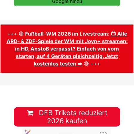
Google hinzu
+++ 🔴
Fußball-WM 2026 im Livestream:
📺 Alle
ARD- & ZDF-Spiele der WM mit Joyn+ streamen:
in HD, Anstoß verpasst? Einfach von vorn
starten, auf 4 Geräten gleichzeitig. Jetzt
kostenlos testen ➡️
🔴 +++
DFB Trikots reduziert
2026 kaufen