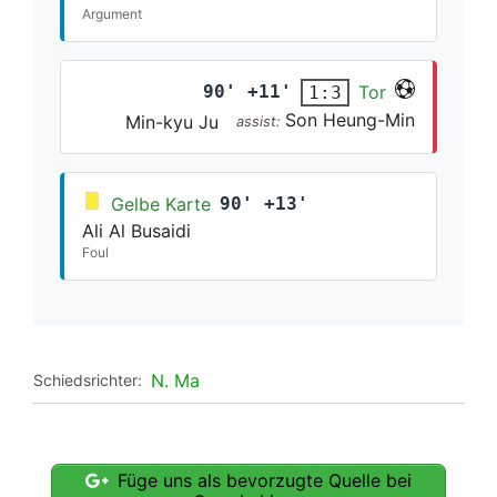
Argument
90' +11'
Tor
1:3
Son Heung-Min
Min-kyu Ju
assist:
Gelbe Karte
90' +13'
Ali Al Busaidi
Foul
N. Ma
Schiedsrichter:
Füge uns als bevorzugte Quelle bei