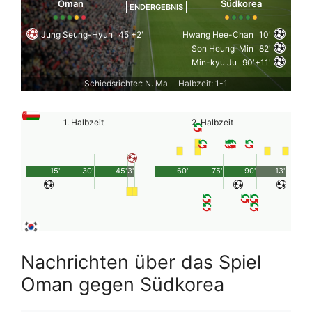
Oman
Südkorea
ENDERGEBNIS
Jung Seung-Hyun
45'+2'
Hwang Hee-Chan
10'
Son Heung-Min
82'
Min-kyu Ju
90'+11'
Schiedsrichter: N. Ma
Halbzeit: 1-1
|
1. Halbzeit
2. Halbzeit
15'
30'
45'
3'
60'
75'
90'
13'
Nachrichten über das Spiel
Oman gegen Südkorea