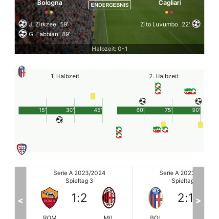
Bologna
Cagliari
ENDERGEBNIS
J. Zirkzee
59'
Zito Luvumbo
22'
G. Fabbian
89'
Halbzeit: 0-1
1. Halbzeit
2. Halbzeit
15'
30'
45'
60'
75'
90'
Serie A 2023/2024
Serie A 2023/2024
Spieltag 3
Spieltag 3
2
:
1
0
:
0
<
>
MIL
BOL
CAG
UDI
FR