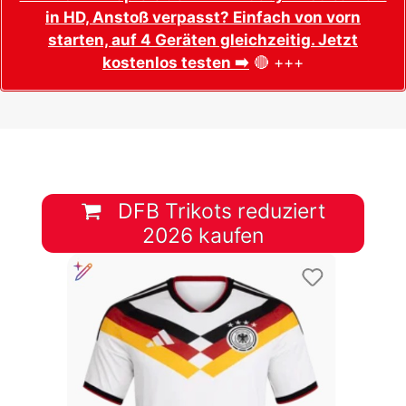
in HD, Anstoß verpasst? Einfach von vorn
starten, auf 4 Geräten gleichzeitig. Jetzt
kostenlos testen ➡️
🔴 +++
DFB Trikots reduziert
2026 kaufen