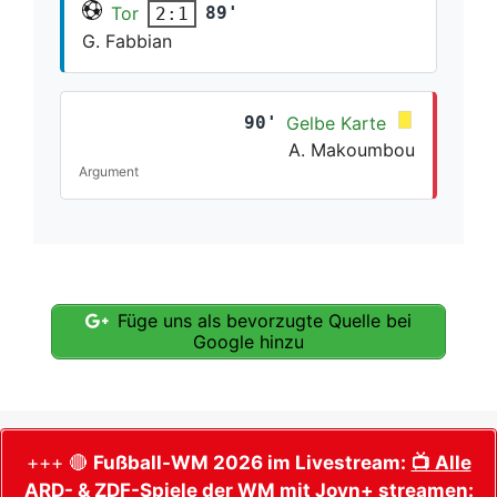
Tor
89'
2:1
G. Fabbian
90'
Gelbe Karte
A. Makoumbou
Argument
Füge uns als bevorzugte Quelle bei
Google hinzu
+++ 🔴
Fußball-WM 2026 im Livestream:
📺 Alle
ARD- & ZDF-Spiele der WM mit Joyn+ streamen: