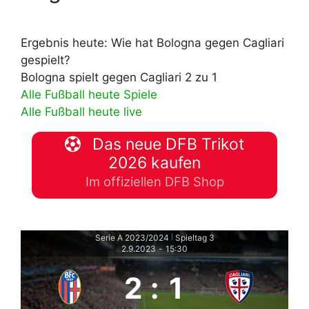
Ergebnis heute: Wie hat Bologna gegen Cagliari
gespielt?
Bologna spielt gegen Cagliari 2 zu 1
Alle Fußball heute Spiele
Alle Fußball heute live
Das neue DFB Trikot
2026 kaufen
Im offiziellen DFB Shop
Serie A 2023/2024
Spieltag 3
|
2.9.2023
-
15:30
2
:
1