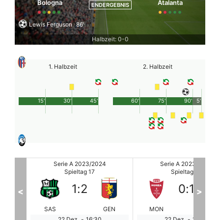
Bologna
Atalanta
ENDERGEBNIS
Lewis Ferguson
86'
Halbzeit: 0-0
1. Halbzeit
2. Halbzeit
15'
30'
45'
60'
75'
90'
5'
Serie A 2023/2024
Serie A 2023/2024
Spieltag 17
Spieltag 17
0
:
1
2
:
2
<
>
GEN
MON
FLO
SAL
MI
22 Dez.
-
18:45
22 Dez.
-
18:45