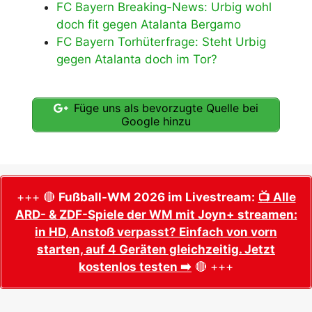
FC Bayern Breaking-News: Urbig wohl
doch fit gegen Atalanta Bergamo
FC Bayern Torhüterfrage: Steht Urbig
gegen Atalanta doch im Tor?
Füge uns als bevorzugte Quelle bei
Google hinzu
+++ 🔴
Fußball-WM 2026 im Livestream:
📺 Alle
ARD- & ZDF-Spiele der WM mit Joyn+ streamen:
in HD, Anstoß verpasst? Einfach von vorn
starten, auf 4 Geräten gleichzeitig. Jetzt
kostenlos testen ➡️
🔴 +++