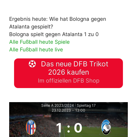
Ergebnis heute: Wie hat Bologna gegen
Atalanta gespielt?
Bologna spielt gegen Atalanta 1 zu 0
Alle Fußball heute Spiele
Alle Fußball heute live
Das neue DFB Trikot
2026 kaufen
Im offiziellen DFB Shop
Serie A 2023/2024
Spieltag 17
|
23.12.2023
-
13:00
1
:
0