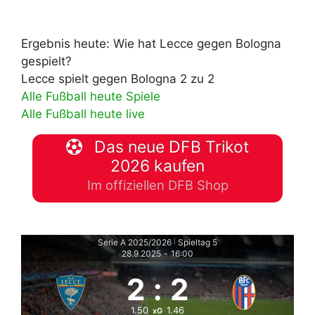
Ergebnis heute: Wie hat Lecce gegen Bologna
gespielt?
Lecce spielt gegen Bologna 2 zu 2
Alle Fußball heute Spiele
Alle Fußball heute live
Das neue DFB Trikot
2026 kaufen
Im offiziellen DFB Shop
Serie A 2025/2026
Spieltag 5
|
28.9.2025
-
16:00
2
:
2
1.50
1.46
xG