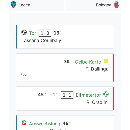
Lecce
Bologna
Tor
13'
1:0
Lassana Coulibaly
30'
Gelbe Karte
T. Dallinga
Foul
45' +1'
Elfmetertor
1:1
R. Orsolini
Auswechslung
46'