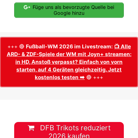
Füge uns als bevorzugte Quelle bei
Google hinzu
+++ 🔴
Fußball-WM 2026 im Livestream:
📺 Alle
ARD- & ZDF-Spiele der WM mit Joyn+ streamen:
in HD, Anstoß verpasst? Einfach von vorn
starten, auf 4 Geräten gleichzeitig. Jetzt
kostenlos testen ➡️
🔴 +++
DFB Trikots reduziert
2026 kaufen