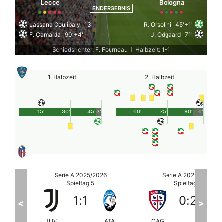
Lecce
Bologna
ENDERGEBNIS
Lassana Coulibaly
13'
R. Orsolini
45'+1'
F. Camarda
90'+4'
J. Odgaard
71'
Schiedsrichter: F. Fourneau
Halbzeit: 1-1
|
1. Halbzeit
2. Halbzeit
15'
30'
45'
3'
60'
75'
90'
6'
Serie A 2025/2026
Serie A 2025/2026
Spieltag 5
Spieltag 5
0
:
2
3
:
1
<
>
ATA
CAG
INT
SAS
UD