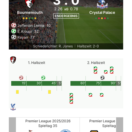
3
:
0
2.26
0.78
xG
Bournemouth
Crystal Palace
ENDERGEBNIS
Jefferson Lerma
10'
E. Kroupi
32'
Rayan
77'
Schiedsrichter: R. Jones
Halbzeit: 2-0
|
1. Halbzeit
2. Halbzeit
15'
30'
45'
5'
60'
75'
90'
5'
2026
Premier League 2025/2026
Premier League 2025/20
Spieltag 35
Spieltag 35