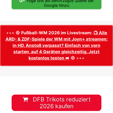
Füge uns als bevorzugte Quelle bei
Google hinzu
+++ 🔴
Fußball-WM 2026 im Livestream:
📺 Alle
ARD- & ZDF-Spiele der WM mit Joyn+ streamen:
in HD, Anstoß verpasst? Einfach von vorn
starten, auf 4 Geräten gleichzeitig. Jetzt
kostenlos testen ➡️
🔴 +++
DFB Trikots reduziert
2026 kaufen