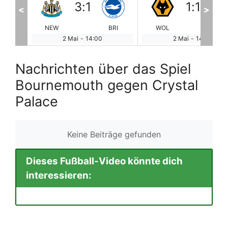
1
:
1
3
:
0
<
>
BRI
WOL
SUN
BRE
WE
2 Mai
-
14:00
2 Mai
-
14:00
Nachrichten über das Spiel
Bournemouth gegen Crystal
Palace
Keine Beiträge gefunden
Dieses Fußball-Video könnte dich
interessieren: