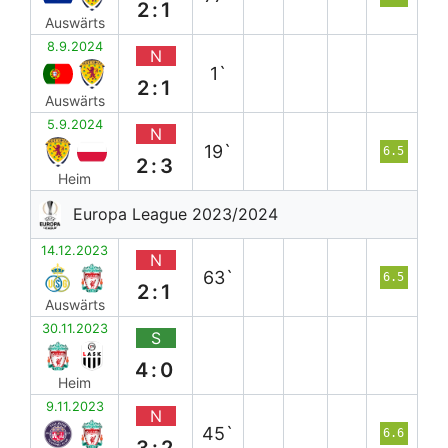
2:1
Auswärts
8.9.2024
N
1`
2:1
Auswärts
5.9.2024
N
19`
6.5
2:3
Heim
Europa League 2023/2024
14.12.2023
N
63`
6.5
2:1
Auswärts
30.11.2023
S
4:0
Heim
9.11.2023
N
45`
6.6