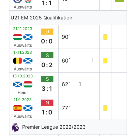
1:1
Auswärts
U21 EM 2025 Qualifikation
21.11.2023
U
90`
0:0
Auswärts
17.11.2023
S
60`
1
0:2
Auswärts
13.10.2023
S
62`
1
3:1
Heim
11.9.2023
N
77`
1:0
Auswärts
Premier League 2022/2023