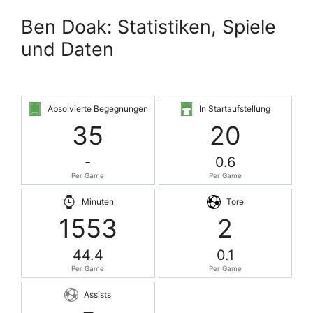
Ben Doak: Statistiken, Spiele
und Daten
Absolvierte Begegnungen
In Startaufstellung
35
20
-
0.6
Per Game
Per Game
Minuten
Tore
1553
2
44.4
0.1
Per Game
Per Game
Assists