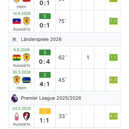
0:1
Heim
14.6.2026
S
75`
7.2
0:1
Auswärts
Länderspiele 2026
6.6.2026
S
62`
1
7.5
0:4
Auswärts
30.5.2026
S
45`
6.3
4:1
Heim
Premier League 2025/2026
24.5.2026
U
33`
6.3
1:1
Auswärts