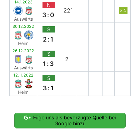
14.1.2023
N
22`
6.5
3:0
Auswärts
30.12.2022
S
2:1
Heim
26.12.2022
S
2`
1:3
Auswärts
12.11.2022
S
3:1
Heim
Füge uns als bevorzugte Quelle bei
Google hinzu