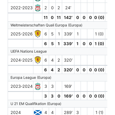
2022-2023
2
0
2
24′
11
0
11
142′
0
0
0
0 (0)
1
Weltmeisterschaften Quali Europa (Europa)
2025-2026
6
5
1
339′
1
1 (0)
1
6
5
1
339′
1
0
0
1 (0)
1
UEFA Nations League
2024-2025
6
4
2
320′
1
6
4
2
320′
0
0
0
0 (0)
1
Europa League (Europa)
2023-2024
3
3
169′
3
3
0
169′
0
0
0
0 (0)
0
U 21 EM Qualifikation (Europa)
2024
4
4
289′
3
1 (1)
1