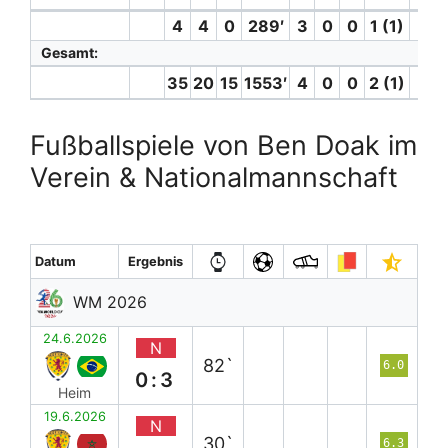
4
4
0
289′
3
0
0
1 (1)
1
Gesamt:
35
20
15
1553′
4
0
0
2 (1)
5
Fußballspiele von Ben Doak im
Verein & Nationalmannschaft
Datum
Ergebnis
WM 2026
24.6.2026
N
82`
6.0
0:3
Heim
19.6.2026
N
30`
6.3