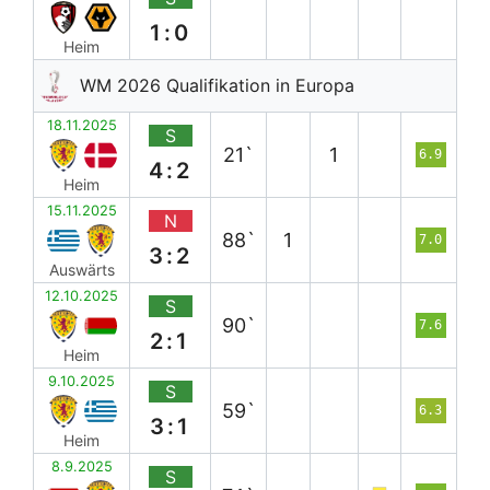
1:0
Heim
WM 2026 Qualifikation in Europa
18.11.2025
S
21`
1
6.9
4:2
Heim
15.11.2025
N
88`
1
7.0
3:2
Auswärts
12.10.2025
S
90`
7.6
2:1
Heim
9.10.2025
S
59`
6.3
3:1
Heim
8.9.2025
S