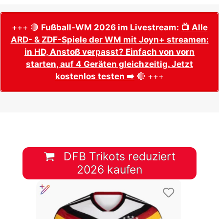
+++ 🔴
Fußball-WM 2026 im Livestream:
📺 Alle
ARD- & ZDF-Spiele der WM mit Joyn+ streamen:
in HD, Anstoß verpasst? Einfach von vorn
starten, auf 4 Geräten gleichzeitig. Jetzt
kostenlos testen ➡️
🔴 +++
DFB Trikots reduziert
2026 kaufen