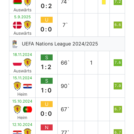
74`
7.2
0:2
Auswärts
5.9.2025
U
7`
6.6
0:0
Auswärts
UEFA Nations League 2024/2025
18.11.2024
S
66`
1
7.6
1:2
Auswärts
15.11.2024
S
90`
7.0
1:0
Heim
15.10.2024
U
67`
6.7
0:0
Heim
12.10.2024
N
77`
6.7