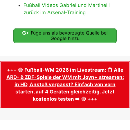
Fußball Videos Gabriel und Martinelli
zurück im Arsenal-Training
Füge uns als bevorzugte Quelle bei
Google hinzu
+++ 🔴
Fußball-WM 2026 im Livestream:
📺 Alle
ARD- & ZDF-Spiele der WM mit Joyn+ streamen:
in HD, Anstoß verpasst? Einfach von vorn
starten, auf 4 Geräten gleichzeitig. Jetzt
kostenlos testen ➡️
🔴 +++