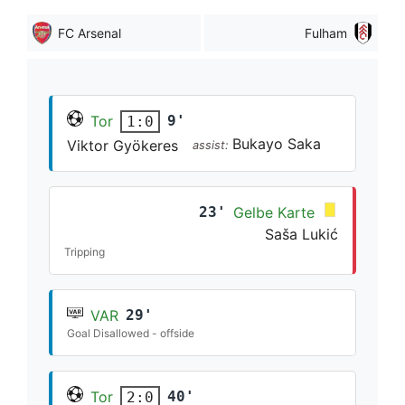
FC Arsenal
Fulham
Tor
9'
1:0
Bukayo Saka
Viktor Gyökeres
assist:
23'
Gelbe Karte
Saša Lukić
Tripping
VAR
29'
Goal Disallowed - offside
Tor
40'
2:0