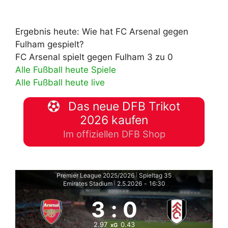
Ergebnis heute: Wie hat FC Arsenal gegen
Fulham gespielt?
FC Arsenal spielt gegen Fulham 3 zu 0
Alle Fußball heute Spiele
Alle Fußball heute live
Das neue DFB Trikot
2026 kaufen
Im offiziellen DFB Shop
Premier League 2025/2026
Spieltag 35
|
Emirates Stadium
2.5.2026
-
16:30
|
3
:
0
2.97
0.43
xG