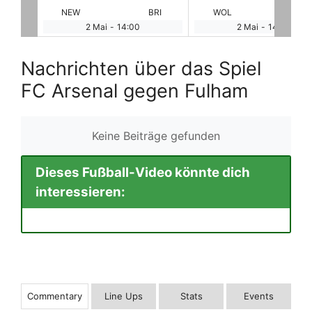
BRI
WOL
SUN
BRE
WE
2 Mai
-
14:00
2 Mai
-
14:00
Nachrichten über das Spiel
FC Arsenal gegen Fulham
Keine Beiträge gefunden
Dieses Fußball-Video könnte dich
interessieren:
Commentary
Line Ups
Stats
Events