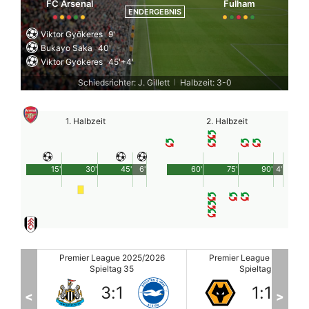
FC Arsenal
Fulham
ENDERGEBNIS
Viktor Gyökeres
9'
Bukayo Saka
40'
Viktor Gyökeres
45'+4'
Schiedsrichter: J. Gillett
Halbzeit: 3-0
|
1. Halbzeit
2. Halbzeit
15'
30'
45'
6'
60'
75'
90'
4'
2026
Premier League 2025/2026
Premier League 2025/20
Spieltag 35
Spieltag 35
1
:
1
3
:
0
<
>