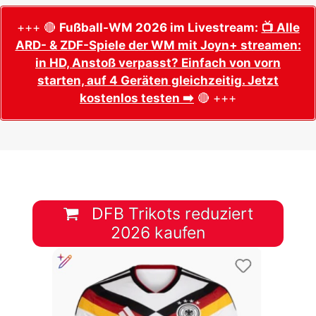
+++ 🔴
Fußball-WM 2026 im Livestream:
📺 Alle
ARD- & ZDF-Spiele der WM mit Joyn+ streamen:
in HD, Anstoß verpasst? Einfach von vorn
starten, auf 4 Geräten gleichzeitig. Jetzt
kostenlos testen ➡️
🔴 +++
DFB Trikots reduziert
2026 kaufen