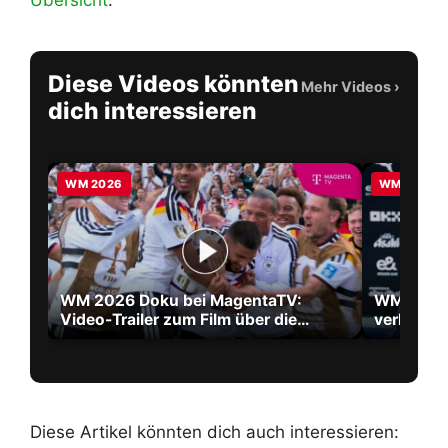
Übersicht
.
Diese Videos könnten
Mehr Videos
›
dich interessieren
WM 2026
WM 2026
WM 2026 Doku bei MagentaTV:
WM 2026 
Video-Trailer zum Film über die
verlänger
größte WM aller Zeiten
2030
Diese Artikel könnten dich auch interessieren: