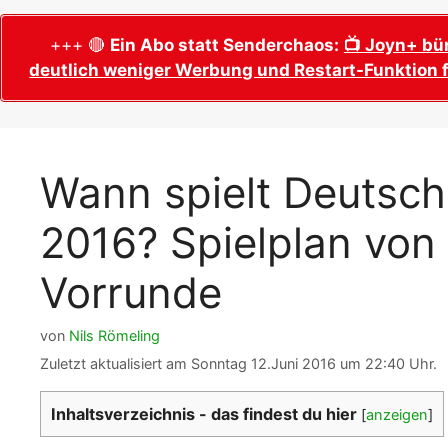
WM 2026 Sech
Termine, Ans
Wer wird Fußball-Weltmeister 2026?
+++ 🔴
Ein Abo statt Senderchaos:
📺 Joyn+ bü
deutlich weniger Werbung und Restart-Funktion f
WM 2026 Acht
Alle WM 2026 Trainer
Termine, Ans
Panini WM 2026 Sticker
WM 2026 Vier
Spielorte, T
Panini WM 2026 Stickerkollektion
Wann spielt Deutsch
WM 2026 Halb
Alle Fußball Weltmeister
Anstoßzeiten
2016? Spielplan von
Adidas Trionda: offizielle WM 2026
WM 2026 Spie
Spielball
Spielort Mia
Vorrunde
Alle Nationalspieler der FIFA Fußball WM
WM 2026 Fina
2026
Weltmeister, 
von
Nils Römeling
WM 2026 Qualifikation in Europa: Tabelle
Fußball WM 
& Spielplan
Zuletzt aktualisiert am Sonntag 12.Juni 2016 um 22:40 Uhr.
Ausfüllen &
Inhaltsverzeichnis - das findest du hier
[
anzeigen
]
Fußball WM 20
PDF zum Dow