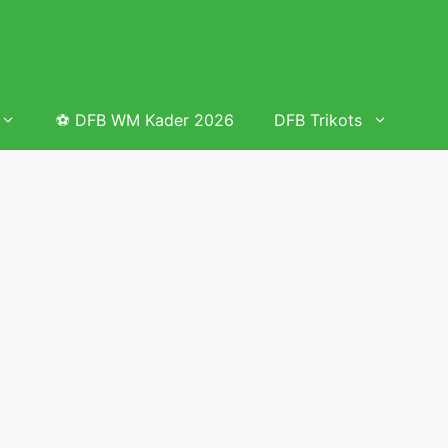
⚽ DFB WM Kader 2026
DFB Trikots
 & Tabelle
Frauenfußball heute
Deutschland Frauen Fußball Nationalmannschaft
 & Tabelle
Deutschland Frauen Länderspiele 2026 – DFB Spielplan
2026
lplan &
Deutschland Frauen Länderspiele 2025 – DFB Spielplan
2025
lplan &
Deutsche Frauen Nationalmannschaft DFB Kader 2025 &
Erfolge
elplan &