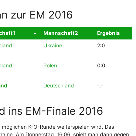
an zur EM 2016
haft1
-
Mannschaft2
Ergebnis
hland
Ukraine
2:0
hland
Polen
0:0
and
Deutschland
-:-
d ins EM-Finale 2016
er möglichen K-O-Runde weiterspielen wird. Das
kraine. Am Donnerstag, 16.06. spielt man dann gegen