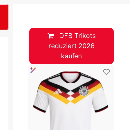
B
plan &
lplan &
DFB Trikots
reduziert 2026
lplan &
kaufen
 & Tabelle
 & Tabelle
 & Tabelle
 & Tabelle