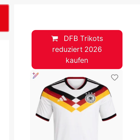
B
plan &
lplan &
DFB Trikots
reduziert 2026
lplan &
kaufen
 & Tabelle
 & Tabelle
 & Tabelle
 & Tabelle