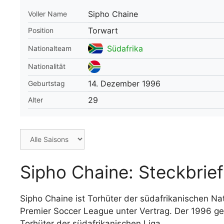
Sipho Chaine
Voller Name
WM 2026 Spie
downloaden &
Torwart
Position
Südafrika
Nationalteam
Nationalität
14. Dezember 1996
Geburtstag
29
Alter
Sipho Chaine: Steckbrief
Sipho Chaine ist Torhüter der südafrikanischen Na
Premier Soccer League unter Vertrag. Der 1996 geb
Torhüter der südafrikanischen Liga.