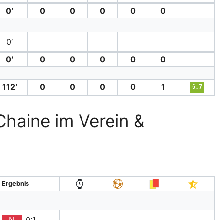
0′
0
0
0
0
0
0′
0′
0
0
0
0
0
112′
0
0
0
0
1
6.7
Chaine im Verein &
Ergebnis
N
0:1