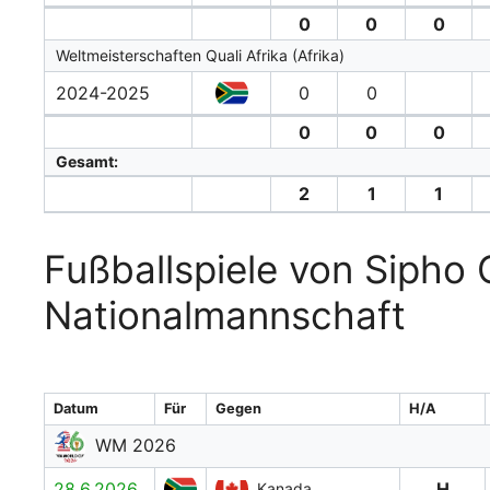
0
0
0
Weltmeisterschaften Quali Afrika (Afrika)
2024-2025
0
0
0
0
0
Gesamt:
2
1
1
Fußballspiele von Sipho 
Nationalmannschaft
Datum
Für
Gegen
H/A
WM 2026
28.6.2026
H
Kanada