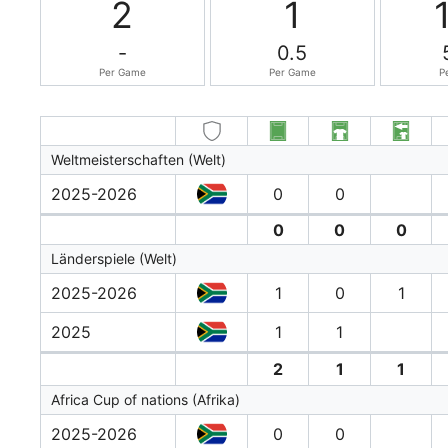
2
1
-
0.5
Per Game
Per Game
P
Weltmeisterschaften (Welt)
2025-2026
0
0
0
0
0
Länderspiele (Welt)
2025-2026
1
0
1
2025
1
1
2
1
1
Africa Cup of nations (Afrika)
2025-2026
0
0