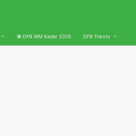
⚽ DFB WM Kader 2026
DFB Trikots
 & Tabelle
Frauenfußball heute
Deutschland Frauen Fußball Nationalmannschaft
 & Tabelle
Deutschland Frauen Länderspiele 2026 – DFB Spielplan
2026
lplan &
Deutschland Frauen Länderspiele 2025 – DFB Spielplan
2025
lplan &
Deutsche Frauen Nationalmannschaft DFB Kader 2025 &
Erfolge
elplan &