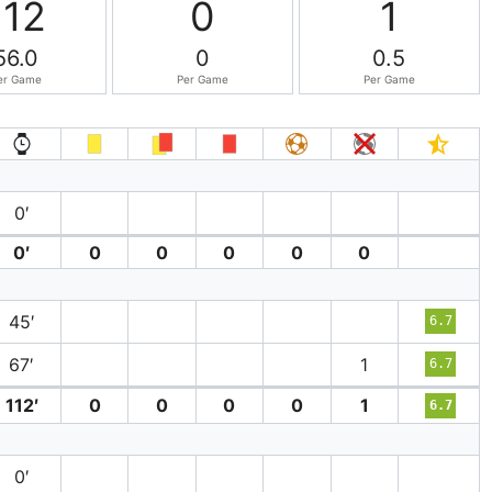
112
0
1
56.0
0
0.5
er Game
Per Game
Per Game
0′
0′
0
0
0
0
0
45′
6.7
67′
1
6.7
112′
0
0
0
0
1
6.7
0′