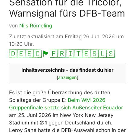
Sensation für die Tricolor,
Warnsignal fürs DFB-Team
von
Nils Römeling
Zuletzt aktualisiert am Freitag 26.Juni 2026 um
10:20 Uhr.
🇩🇪
🇪🇨
🏴󠁧󠁢󠁥󠁮󠁧󠁿
🇫🇷
🇮🇹
🇪🇸
🇺🇸
Inhaltsverzeichnis - das findest du hier
[
anzeigen
]
Es ist die große Überraschung des dritten
Spieltags der Gruppe E:
Beim WM-2026-
Gruppenfinale setzte sich Außenseiter Ecuador
am 25. Juni 2026 im New York New Jersey
Stadium mit
2:1
gegen Deutschland durch.
Leroy Sané hatte die DFB-Auswahl schon in der