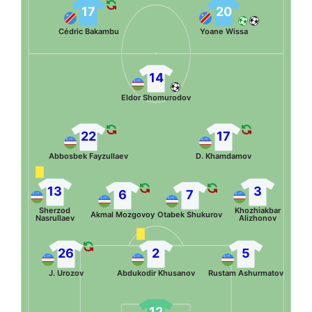
17
20
Cédric Bakambu
Yoane Wissa
14
Eldor Shomurodov
22
17
Abbosbek Fayzullaev
D. Khamdamov
13
3
6
7
Sherzod
Khozhiakbar
Akmal Mozgovoy
Otabek Shukurov
Nasrullaev
Alizhonov
26
2
5
J. Urozov
Abdukodir Khusanov
Rustam Ashurmatov
12