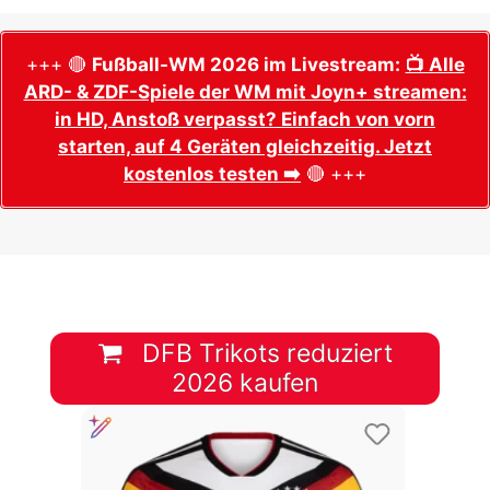
+++ 🔴
Fußball-WM 2026 im Livestream:
📺 Alle
ARD- & ZDF-Spiele der WM mit Joyn+ streamen:
in HD, Anstoß verpasst? Einfach von vorn
starten, auf 4 Geräten gleichzeitig. Jetzt
kostenlos testen ➡️
🔴 +++
DFB Trikots reduziert
2026 kaufen