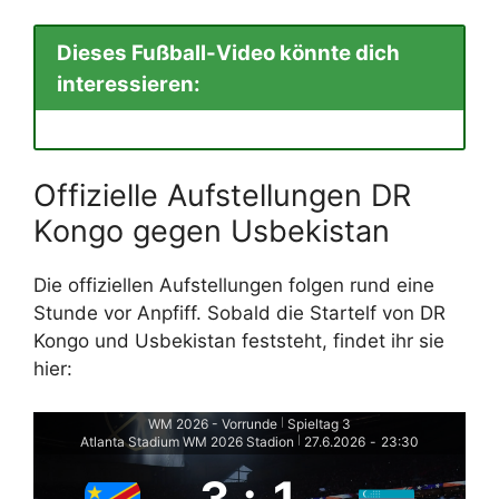
Dieses Fußball-Video könnte dich
interessieren:
Offizielle Aufstellungen DR
Kongo gegen Usbekistan
Die offiziellen Aufstellungen folgen rund eine
Stunde vor Anpfiff. Sobald die Startelf von DR
Kongo und Usbekistan feststeht, findet ihr sie
hier:
WM 2026 - Vorrunde
Spieltag 3
|
Atlanta Stadium WM 2026 Stadion
27.6.2026
-
23:30
|
3
:
1