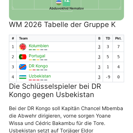
Abduvokhid Nematov
WM 2026 Tabelle der Gruppe K
#
Team
B
TD
Pkt.
Kolumbien
1
3
3
7
Portugal
2
3
5
5
DR Kongo
3
3
1
4
Uzbekistan
4
3
-9
0
Die Schlüsselspieler bei DR
Kongo gegen Usbekistan
Bei der DR Kongo soll Kapitän Chancel Mbemba
die Abwehr dirigieren, vorne sorgen Yoane
Wissa und Cédric Bakambu für die Tore.
Usbekistan setzt auf Torjäger Eldor