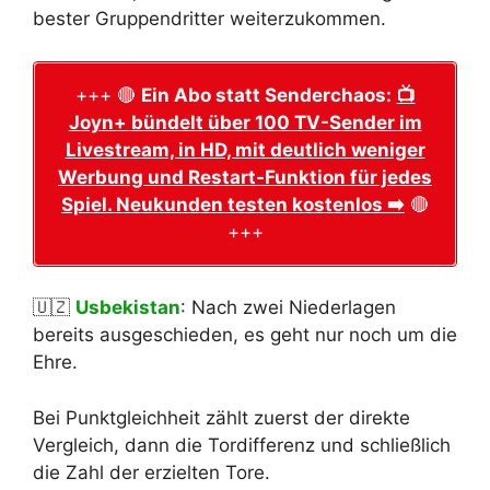
bester Gruppendritter weiterzukommen.
+++ 🔴
Ein Abo statt Senderchaos:
📺
Joyn+ bündelt über 100 TV-Sender im
Livestream, in HD, mit deutlich weniger
Werbung und Restart-Funktion für jedes
Spiel. Neukunden testen kostenlos ➡️
🔴
+++
🇺🇿
Usbekistan
: Nach zwei Niederlagen
bereits ausgeschieden, es geht nur noch um die
Ehre.
Bei Punktgleichheit zählt zuerst der direkte
Vergleich, dann die Tordifferenz und schließlich
die Zahl der erzielten Tore.