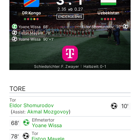
2.35
0.27
xG
DR Kongo
Uzbekistan
ENDERGEBNIS
Yoane Wissa
68'
Eldor Shomurodov
10'
Fiston Mayele
78'
Yoane Wissa
90'+1'
Schiedsrichter: F. Zwayer
Halbzeit: 0-1
|
TORE
Tor
Eldor Shomurodov
10'
(
Akmal Mozgovoy
)
Assist:
Elfmetertor
68'
Yoane Wissa
Tor
78'
Fiston Mayele