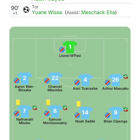
Tor
90'
Yoane Wissa
(
:
Meschack Elia
)
Assist
+1
1
Lionel M'Pasi
2
22
4
26
Aaron Wan-
Chancel
Axel Tuanzebe
Arthur Masuaku
Bissaka
Mbemba
7
8
14
9
Nathanaël
Samuel
Noah Sadiki
Brian Cipenga
Mbuku
Moutoussamy