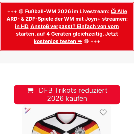
+++ 🔴
Fußball-WM 2026 im Livestream:
📺 Alle
ARD- & ZDF-Spiele der WM mit Joyn+ streamen:
in HD, Anstoß verpasst? Einfach von vorn
starten, auf 4 Geräten gleichzeitig. Jetzt
kostenlos testen ➡️
🔴 +++
DFB Trikots reduziert
2026 kaufen