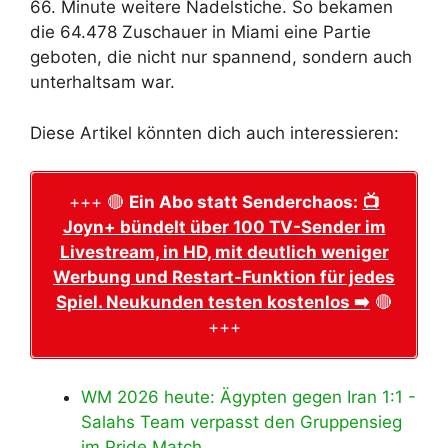
66. Minute weitere Nadelstiche. So bekamen
die 64.478 Zuschauer in Miami eine Partie
geboten, die nicht nur spannend, sondern auch
unterhaltsam war.
Diese Artikel könnten dich auch interessieren:
+++ 🔴
Ein Abo statt Senderchaos:
📺
Joyn+ bündelt über 100 TV-Sender im
Livestream, in HD, mit deutlich weniger
Werbung und Restart-Funktion für jedes
Spiel. Neukunden testen kostenlos ➡️
🔴
+++
WM 2026 heute: Ägypten gegen Iran 1:1 -
Salahs Team verpasst den Gruppensieg
im Pride Match