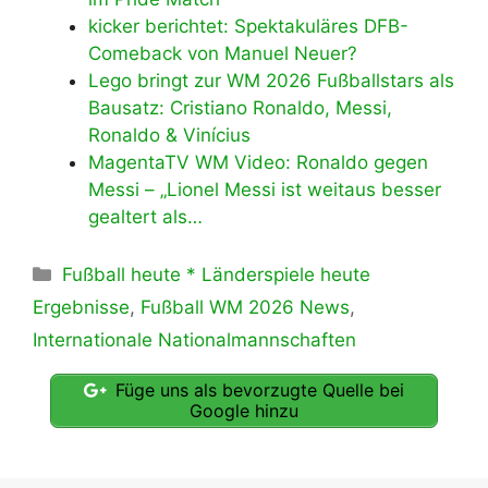
kicker berichtet: Spektakuläres DFB-
Comeback von Manuel Neuer?
Lego bringt zur WM 2026 Fußballstars als
Bausatz: Cristiano Ronaldo, Messi,
Ronaldo & Vinícius
MagentaTV WM Video: Ronaldo gegen
Messi – „Lionel Messi ist weitaus besser
gealtert als…
Kategorien
Fußball heute * Länderspiele heute
Ergebnisse
,
Fußball WM 2026 News
,
Internationale Nationalmannschaften
Füge uns als bevorzugte Quelle bei
Google hinzu