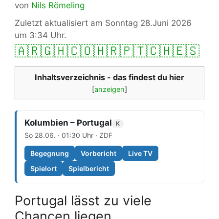
von
Nils Römeling
Zuletzt aktualisiert am Sonntag 28.Juni 2026
um 3:34 Uhr.
🇦🇷
🇬🇭
🇨🇴
🇭🇷
🇵🇹
🇨🇭
🇪🇸
Inhaltsverzeichnis - das findest du hier
[
anzeigen
]
Kolumbien – Portugal
K
So 28.06. · 01:30 Uhr · ZDF
Begegnung
Vorbericht
Live TV
Spielort
Spielbericht
Portugal lässt zu viele
Chancen liegen