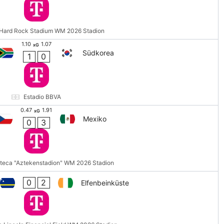
Hard Rock Stadium WM 2026 Stadion
1.10
1.07
xG
Südkorea
1
0
Estadio BBVA
0.47
1.91
xG
Mexiko
0
3
zteca "Aztekenstadion" WM 2026 Stadion
0
2
Elfenbeinküste