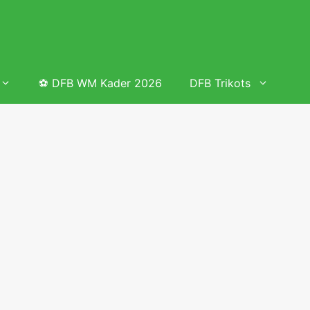
⚽ DFB WM Kader 2026
DFB Trikots
 & Tabelle
Frauenfußball heute
Deutschland Frauen Fußball Nationalmannschaft
 & Tabelle
Deutschland Frauen Länderspiele 2026 – DFB Spielplan
2026
lplan &
Deutschland Frauen Länderspiele 2025 – DFB Spielplan
2025
lplan &
Deutsche Frauen Nationalmannschaft DFB Kader 2025 &
Erfolge
elplan &