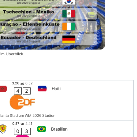
im Überblick.
3.26
0.52
xG
Haiti
4
2
tlanta Stadium WM 2026 Stadion
0.87
4.41
xG
Brasilien
0
3