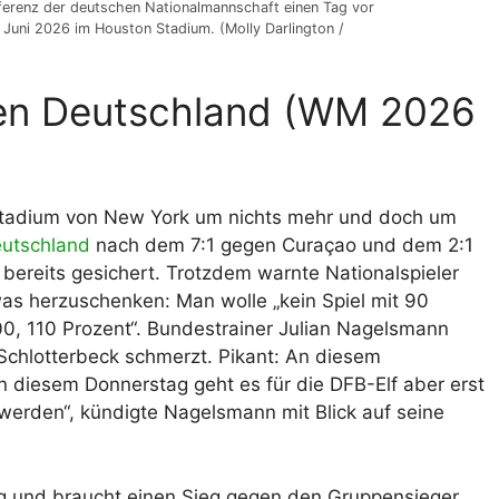
ferenz der deutschen Nationalmannschaft einen Tag vor
uni 2026 im Houston Stadium. (Molly Darlington /
gen Deutschland (WM 2026
 Stadium von New York um nichts mehr und doch um
utschland
nach dem 7:1 gegen Curaçao und dem 2:1
 bereits gesichert. Trotzdem warnte Nationalspieler
was herzuschenken: Man wolle „kein Spiel mit 90
0, 110 Prozent“. Bundestrainer Julian Nagelsmann
 Schlotterbeck schmerzt. Pikant: An diesem
n diesem Donnerstag geht es für die DFB-Elf aber erst
 werden“, kündigte Nagelsmann mit Blick auf seine
g und braucht einen Sieg gegen den Gruppensieger,