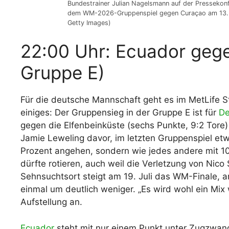
Bundestrainer Julian Nagelsmann auf der Pressekon
dem WM-2026-Gruppenspiel gegen Curaçao am 13. J
Getty Images)
22:00 Uhr: Ecuador ge
Gruppe E)
Für die deutsche Mannschaft geht es im MetLife
einiges: Der Gruppensieg in der Gruppe E ist für
De
gegen die Elfenbeinküste (sechs Punkte, 9:2 Tore)
Jamie Leweling davor, im letzten Gruppenspiel et
Prozent angehen, sondern wie jedes andere mit 10
dürfte rotieren, auch weil die Verletzung von Nico
Sehnsuchtsort steigt am 19. Juli das WM-Finale, a
einmal um deutlich weniger. „Es wird wohl ein Mix
Aufstellung an.
Ecuador
steht mit nur einem Punkt unter Zugzwan