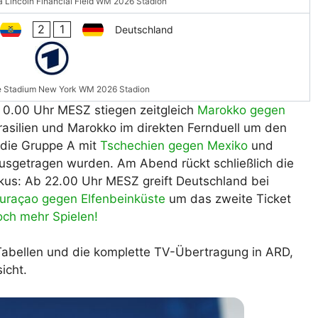
a Lincoln Financial Field WM 2026 Stadion
2
1
Deutschland
e Stadium New York WM 2026 Stadion
 0.00 Uhr MESZ stiegen zeitgleich
Marokko gegen
Brasilien und Marokko im direkten Fernduell um den
die Gruppe A mit
Tschechien gegen Mexiko
und
l ausgetragen wurden. Am Abend rückt schließlich die
kus: Ab 22.00 Uhr MESZ greift Deutschland bei
uraçao gegen Elfenbeinküste
um das zweite Ticket
och mehr Spielen!
n Tabellen und die komplette TV-Übertragung in ARD,
icht.