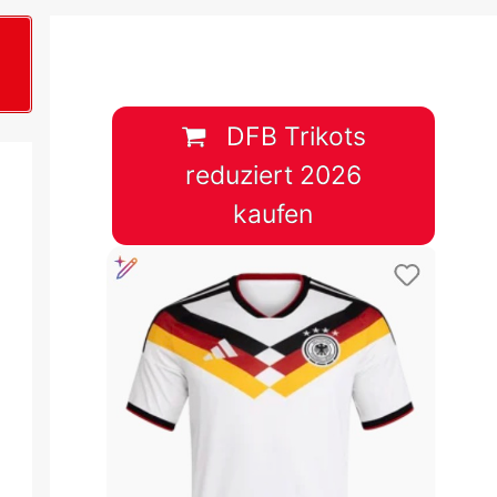
B
plan &
lplan &
DFB Trikots
reduziert 2026
lplan &
kaufen
 & Tabelle
 & Tabelle
 & Tabelle
 & Tabelle