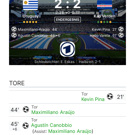
2
:
2
2.28
0.77
xG
Uruguay
Kap Verden
ENDERGEBNIS
Maximiliano Araújo
44'
Kevin Pina
21'
Agustín Canobbio
45'+6'
Helio Varela
61'
Schiedsrichter: E. Eskas
Halbzeit: 2-1
|
TORE
Tor
21'
Kevin Pina
Tor
44'
Maximiliano Araújo
Tor
45'
Agustín Canobbio
+6
(
:
Maximiliano Araújo
)
Assist