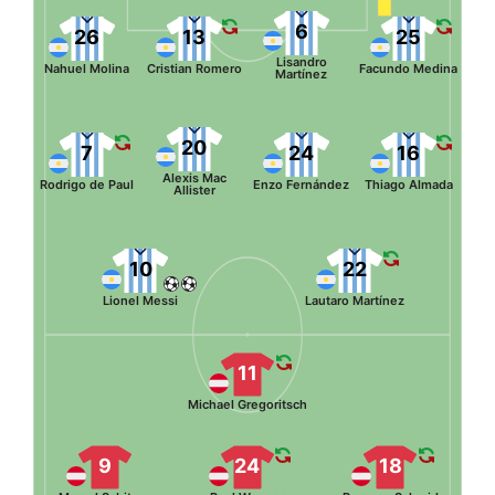
6
26
13
25
Lisandro
Nahuel Molina
Cristian Romero
Facundo Medina
Martínez
20
7
24
16
Alexis Mac
Rodrigo de Paul
Enzo Fernández
Thiago Almada
Allister
10
22
Lionel Messi
Lautaro Martínez
11
Michael Gregoritsch
9
24
18