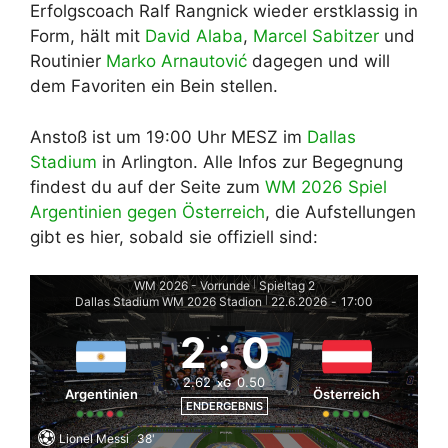
Erfolgscoach Ralf Rangnick wieder erstklassig in
Form, hält mit
David Alaba
,
Marcel Sabitzer
und
Routinier
Marko Arnautović
dagegen und will
dem Favoriten ein Bein stellen.
Anstoß ist um 19:00 Uhr MESZ im
Dallas
Stadium
in Arlington. Alle Infos zur Begegnung
findest du auf der Seite zum
WM 2026 Spiel
Argentinien gegen Österreich
, die Aufstellungen
gibt es hier, sobald sie offiziell sind:
WM 2026 - Vorrunde
Spieltag 2
|
Dallas Stadium WM 2026 Stadion
22.6.2026
-
17:00
|
2
:
0
2.62
0.50
xG
Argentinien
Österreich
ENDERGEBNIS
Lionel Messi
38'