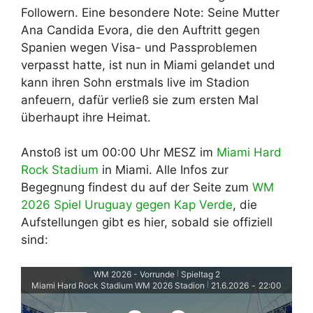
Followern. Eine besondere Note: Seine Mutter
Ana Candida Evora, die den Auftritt gegen
Spanien wegen Visa- und Passproblemen
verpasst hatte, ist nun in Miami gelandet und
kann ihren Sohn erstmals live im Stadion
anfeuern, dafür verließ sie zum ersten Mal
überhaupt ihre Heimat.
Anstoß ist um 00:00 Uhr MESZ im
Miami Hard
Rock Stadium
in Miami. Alle Infos zur
Begegnung findest du auf der Seite zum
WM
2026 Spiel Uruguay gegen Kap Verde
, die
Aufstellungen gibt es hier, sobald sie offiziell
sind:
WM 2026 - Vorrunde
Spieltag 2
|
Miami Hard Rock Stadium WM 2026 Stadion
21.6.2026
-
22:00
|