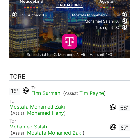
Neuseeland
Ägypten
ENDERGEBNIS
Finn Surman
15'
Mostafa Mohamed Zaki
58'
Mohamed Salah
67'
Trézéguet
82'
Schiedsrichter: O. Mohamed Al Ali
Halbzeit: 1-0
|
TORE
Tor
15'
Finn Surman
(
:
Tim Payne
)
Assist
Tor
Mostafa Mohamed Zaki
58'
(
Mohamed Hany
)
Assist:
Tor
Mohamed Salah
67'
(
Mostafa Mohamed Zaki
)
Assist: