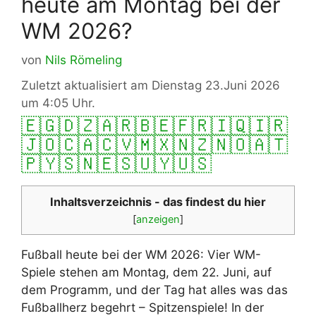
heute am Montag bei der
WM 2026?
von
Nils Römeling
Zuletzt aktualisiert am Dienstag 23.Juni 2026
um 4:05 Uhr.
🇪🇬
🇩🇿
🇦🇷
🇧🇪
🇫🇷
🇮🇶
🇮🇷
🇯🇴
🇨🇦
🇨🇻
🇲🇽
🇳🇿
🇳🇴
🇦🇹
🇵🇾
🇸🇳
🇪🇸
🇺🇾
🇺🇸
Inhaltsverzeichnis - das findest du hier
[
anzeigen
]
Fußball heute bei der WM 2026: Vier WM-
Spiele stehen am Montag, dem 22. Juni, auf
dem Programm, und der Tag hat alles was das
Fußballherz begehrt – Spitzenspiele! In der