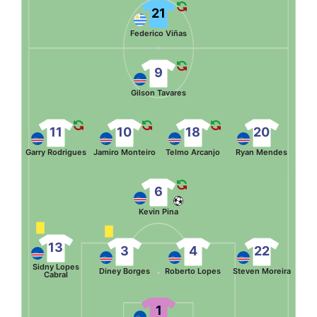
21
Federico Viñas
9
Gilson Tavares
11
10
18
20
Garry Rodrigues
Jamiro Monteiro
Telmo Arcanjo
Ryan Mendes
6
Kevin Pina
13
3
4
22
Sidny Lopes
Diney Borges
Roberto Lopes
Steven Moreira
Cabral
1