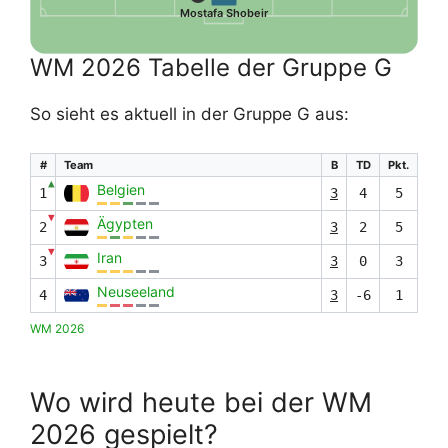
Mostafa Shobeir
WM 2026 Tabelle der Gruppe G
So sieht es aktuell in der Gruppe G aus:
#
Team
B
TD
Pkt.
▲
Belgien
1
3
4
5
▼
Ägypten
2
3
2
5
▼
Iran
3
3
0
3
Neuseeland
4
3
-6
1
WM 2026
Wo wird heute bei der WM
2026 gespielt?