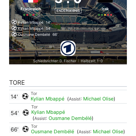
Frankreich
Irak
ENDERGEBNIS
Kylian Mbappé
14'
Kylian Mbappé
54'
Ousmane Dembélé
66'
Schiedsrichter: D. Fischer
Halbzeit: 1-0
|
TORE
Tor
14'
Kylian Mbappé
(
:
Michael Olise
)
Assist
Tor
Kylian Mbappé
54'
(
:
Ousmane Dembélé
)
Assist
Tor
66'
Ousmane Dembélé
(
:
Michael Olise
)
Assist