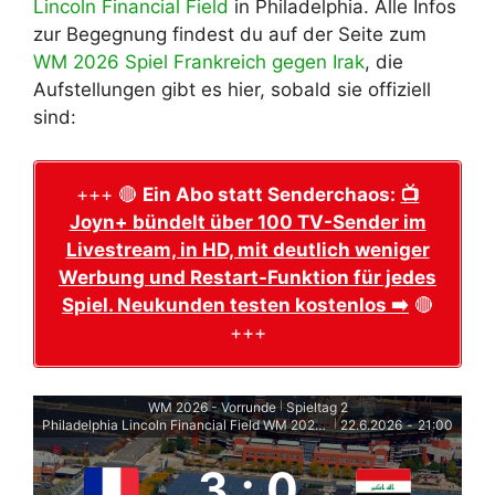
Lincoln Financial Field
in Philadelphia. Alle Infos
zur Begegnung findest du auf der Seite zum
WM 2026 Spiel Frankreich gegen Irak
, die
Aufstellungen gibt es hier, sobald sie offiziell
sind:
+++ 🔴
Ein Abo statt Senderchaos:
📺
Joyn+ bündelt über 100 TV-Sender im
Livestream, in HD, mit deutlich weniger
Werbung und Restart-Funktion für jedes
Spiel. Neukunden testen kostenlos ➡️
🔴
+++
WM 2026 - Vorrunde
Spieltag 2
|
Philadelphia Lincoln Financial Field WM 2026 Stadion
22.6.2026
-
21:00
|
3
:
0