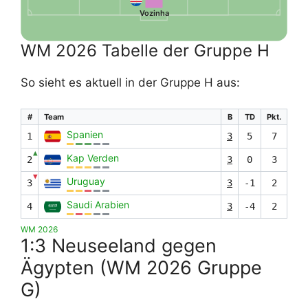
Vozinha
WM 2026 Tabelle der Gruppe H
So sieht es aktuell in der Gruppe H aus:
#
Team
B
TD
Pkt.
Spanien
1
3
5
7
▲
Kap Verden
2
3
0
3
▼
Uruguay
3
3
-1
2
Saudi Arabien
4
3
-4
2
WM 2026
1:3 Neuseeland gegen
Ägypten (WM 2026 Gruppe
G)