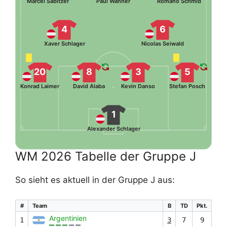
Marcel Sabitzer
Paul Wanner
Romano Schmid
4
6
Xaver Schlager
Nicolas Seiwald
20
8
3
5
Konrad Laimer
David Alaba
Kevin Danso
Stefan Posch
1
Alexander Schlager
WM 2026 Tabelle der Gruppe J
So sieht es aktuell in der Gruppe J aus:
#
Team
B
TD
Pkt.
Argentinien
1
3
7
9