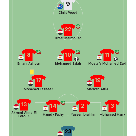
9
Chris Wood
22
Omar Marmoush
8
10
11
Emam Ashour
Mohamed Salah
Mostafa Mohamed Zaki
17
19
Mohanad Lasheen
Marwan Attia
13
14
2
3
Ahmed Abou El
Hamdy Fathy
Yasser Ibrahim
Mohamed Hany
Fotouh
23