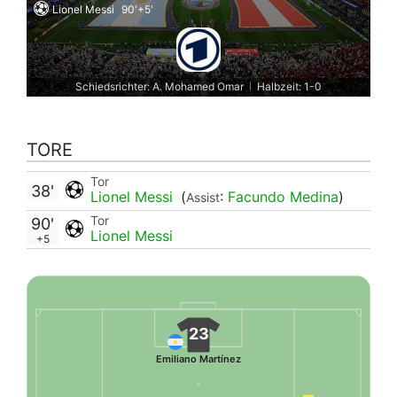
Lionel Messi
90'+5'
Schiedsrichter: A. Mohamed Omar
Halbzeit: 1-0
|
TORE
Tor
38'
Lionel Messi
(
:
Facundo Medina
)
Assist
Tor
90'
Lionel Messi
+5
23
Emiliano Martínez