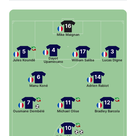
16
Mike Maignan
4
5
17
3
Dayot
Jules Koundé
William Saliba
Lucas Digne
Upamecano
6
14
Manu Koné
Adrien Rabiot
7
11
12
Ousmane Dembélé
Michael Olise
Bradley Barcola
10