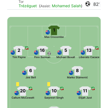
Tor
82'
Trézéguet
(
Mohamed Salah
)
Assist:
1
Max Crocombe
2
16
5
13
Tim Payne
Finn Surman
Michael Boxall
Liberato Cacace
6
8
Joe Bell
Marko Stamenić
20
10
11
Callum McCowatt
Sarpreet Singh
Elijah Just