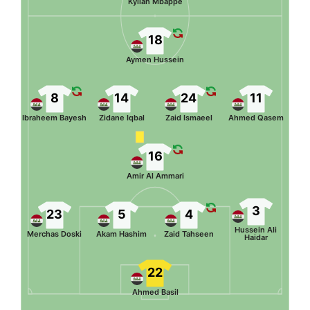
Kylian Mbappé
18
Aymen Hussein
8
14
24
11
Ibraheem Bayesh
Zidane Iqbal
Zaid Ismaeel
Ahmed Qasem
16
Amir Al Ammari
3
23
5
4
Hussein Ali
Merchas Doski
Akam Hashim
Zaid Tahseen
Haidar
22
Ahmed Basil