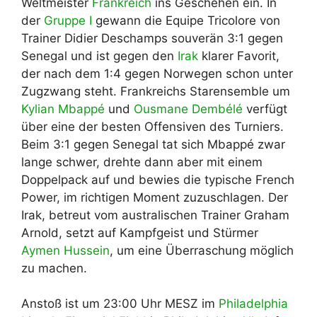
Weltmeister
Frankreich
ins Geschehen ein. In
der
Gruppe I
gewann die Equipe Tricolore von
Trainer Didier Deschamps souverän 3:1 gegen
Senegal und ist gegen den
Irak
klarer Favorit,
der nach dem 1:4 gegen Norwegen schon unter
Zugzwang steht. Frankreichs Starensemble um
Kylian Mbappé
und
Ousmane Dembélé
verfügt
über eine der besten Offensiven des Turniers.
Beim 3:1 gegen Senegal tat sich Mbappé zwar
lange schwer, drehte dann aber mit einem
Doppelpack auf und bewies die typische French
Power, im richtigen Moment zuzuschlagen. Der
Irak, betreut vom australischen Trainer Graham
Arnold, setzt auf Kampfgeist und Stürmer
Aymen Hussein
, um eine Überraschung möglich
zu machen.
Anstoß ist um 23:00 Uhr MESZ im
Philadelphia