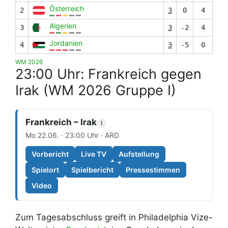
Österreich
2
3
0
4
Algerien
3
3
-2
4
Jordanien
4
3
-5
0
WM 2026
23:00 Uhr: Frankreich gegen
Irak (WM 2026 Gruppe I)
Frankreich – Irak
I
Mo 22.06. · 23:00 Uhr · ARD
Vorbericht
Live TV
Aufstellung
Spielort
Spielbericht
Pressestimmen
Video
Zum Tagesabschluss greift in Philadelphia Vize-