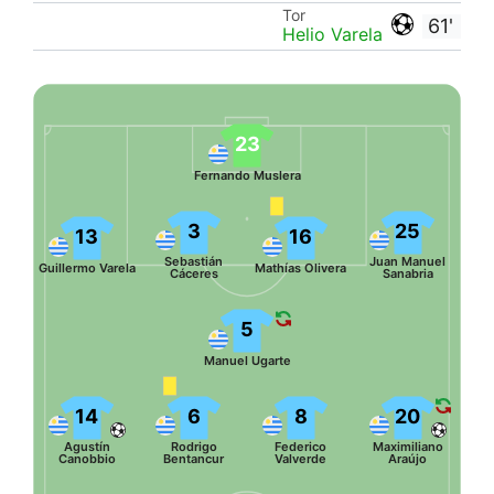
Tor
61'
Helio Varela
23
Fernando Muslera
3
25
13
16
Sebastián
Juan Manuel
Guillermo Varela
Mathías Olivera
Cáceres
Sanabria
5
Manuel Ugarte
14
6
8
20
Agustín
Rodrigo
Federico
Maximiliano
Canobbio
Bentancur
Valverde
Araújo