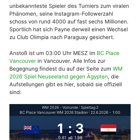
unbekannteste Spieler des Turniers zum viralen
Phänomen, seine Instagram-Followerzahl
schoss von rund 4000 auf fast sechs Millionen.
Sportlich hat sich Payne derweil einen Wechsel
zu Club Olimpia nach Paraguay gesichert.
Anstoß ist um 03:00 Uhr MESZ im
BC Place
Vancouver
in Vancouver. Alle Infos zur
Begegnung findest du auf der Seite zum
WM
2026 Spiel Neuseeland gegen Ägypten
, die
Aufstellungen gibt es hier, sobald sie offiziell
sind:
WM 2026 - Vorrunde
Spieltag 2
|
BC Place Vancouver WM 2026 Stadion
22.6.2026
-
1:00
|
1
:
3
0.61
1.96
xG