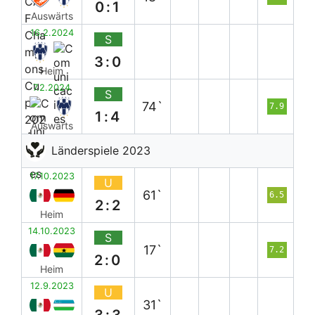
0:1
Auswärts
16.2.2024
S
3:0
Heim
7.2.2024
S
74`
7.9
1:4
Auswärts
Länderspiele 2023
17.10.2023
U
61`
6.5
2:2
Heim
14.10.2023
S
17`
7.2
2:0
Heim
12.9.2023
U
31`