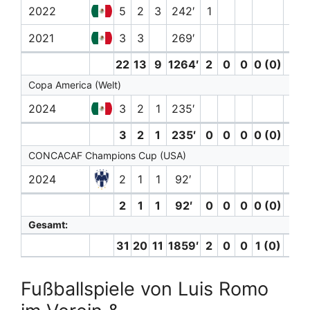
2022
5
2
3
242′
1
2021
3
3
269′
2
22
13
9
1264′
2
0
0
0 (0)
3
Copa America (Welt)
2024
3
2
1
235′
1
3
2
1
235′
0
0
0
0 (0)
1
CONCACAF Champions Cup (USA)
2024
2
1
1
92′
2
1
1
92′
0
0
0
0 (0)
0
Gesamt:
31
20
11
1859′
2
0
0
1 (0)
5
Fußballspiele von Luis Romo