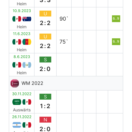
3:3
Heim
10.9.2023
U
90`
6.9
2:2
Heim
11.6.2023
U
75`
6.9
2:2
Heim
8.6.2023
S
2:0
Heim
WM 2022
30.11.2022
S
1:2
Auswärts
26.11.2022
N
2:0