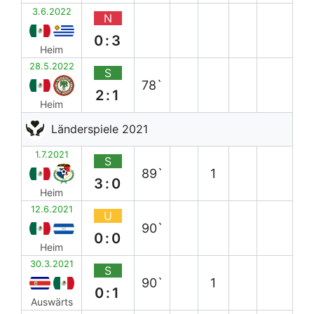
3.6.2022
N
0:3
Heim
28.5.2022
S
78`
2:1
Heim
Länderspiele 2021
1.7.2021
S
89`
1
3:0
Heim
12.6.2021
U
90`
0:0
Heim
30.3.2021
S
90`
1
0:1
Auswärts