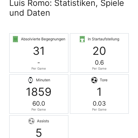
Luis Romo: Statistiken, Spiele
und Daten
Absolvierte Begegnungen
In Startaufstellung
31
20
-
0.6
Per Game
Per Game
Minuten
Tore
1859
1
60.0
0.03
Per Game
Per Game
Assists
5