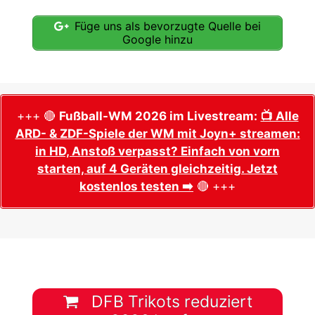
Füge uns als bevorzugte Quelle bei
Google hinzu
+++ 🔴
Fußball-WM 2026 im Livestream:
📺 Alle
ARD- & ZDF-Spiele der WM mit Joyn+ streamen:
in HD, Anstoß verpasst? Einfach von vorn
starten, auf 4 Geräten gleichzeitig. Jetzt
kostenlos testen ➡️
🔴 +++
DFB Trikots reduziert