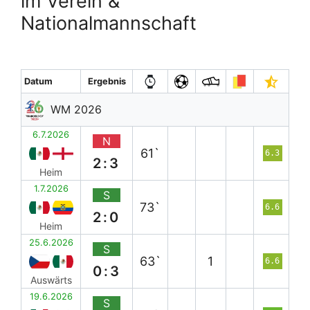
im Verein &
Nationalmannschaft
Datum
Ergebnis
WM 2026
6.7.2026
N
61`
6.3
2:3
Heim
1.7.2026
S
73`
6.6
2:0
Heim
25.6.2026
S
63`
1
6.6
0:3
Auswärts
19.6.2026
S