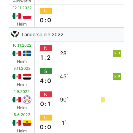
Auswärts
22.11.2022
U
0:0
Heim
Länderspiele 2022
16.11.2022
N
28`
6.3
1:2
Heim
9.11.2022
S
45`
6.9
4:0
Heim
1.9.2022
N
90`
0:1
Heim
5.6.2022
U
1`
0:0
Heim