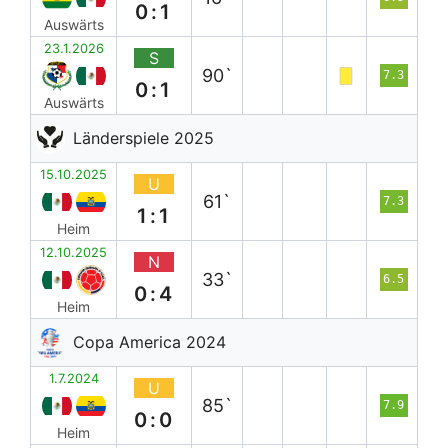
0:1
Auswärts
23.1.2026
S
90`
7.3
0:1
Auswärts
Länderspiele 2025
15.10.2025
U
61`
7.3
1:1
Heim
12.10.2025
N
33`
6.5
0:4
Heim
Copa America 2024
1.7.2024
U
85`
7.9
0:0
Heim