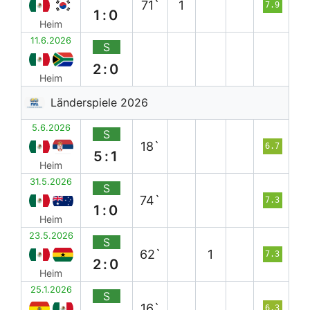
71`
1
7.9
1:0
Heim
11.6.2026
S
2:0
Heim
Länderspiele 2026
5.6.2026
S
18`
6.7
5:1
Heim
31.5.2026
S
74`
7.3
1:0
Heim
23.5.2026
S
62`
1
7.3
2:0
Heim
25.1.2026
S
16`
6.3