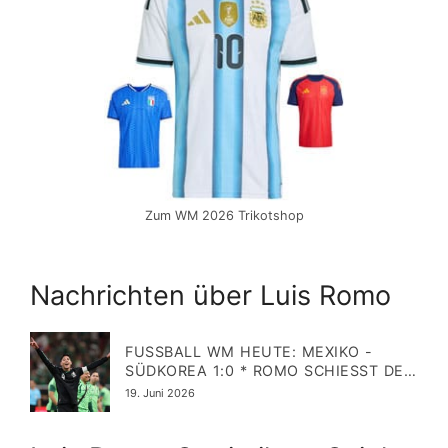
Zum WM 2026 Trikotshop
Nachrichten über Luis Romo
FUSSBALL WM HEUTE: MEXIKO - S
ÜDKOREA 1:0 * ROMO SCHIESST DEN GA
STGEBER IN DIE K.O.PHASE
Veröffentlicht
19. Juni 2026
am