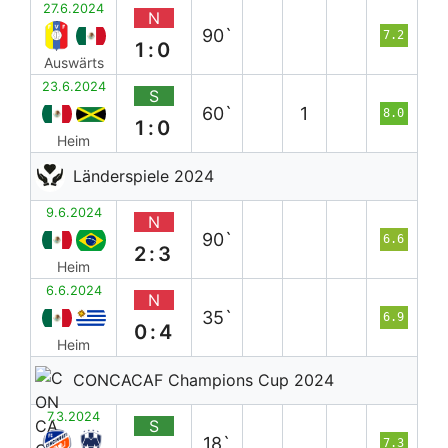
27.6.2024
N
90`
7.2
1:0
Auswärts
23.6.2024
S
60`
1
8.0
1:0
Heim
Länderspiele 2024
9.6.2024
N
90`
6.6
2:3
Heim
6.6.2024
N
35`
6.9
0:4
Heim
CONCACAF Champions Cup 2024
7.3.2024
S
18`
7.3