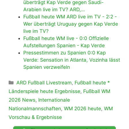
überträgt Kap Verde gegen Saudi-
Arabien live im TV? ARD,…
Fußball heute WM ARD live im TV - 2:2 -
Wer überträgt Uruguay gegen Kap Verde
live im TV?
Fußball heute WM live - 0:0 Offizielle
Aufstellungen Spanien - Kap Verde
Pressestimmen zu Spanien 0:0 Kap
Verde: Sensation in Atlanta, Vozinha lässt
Spanien verzweifeln
Kategorien
ARD Fußball Livestream
,
Fußball heute *
Länderspiele heute Ergebnisse
,
Fußball WM
2026 News
,
Internationale
Nationalmannschaften
,
WM 2026 heute
,
WM
Vorschau & Ergebnisse