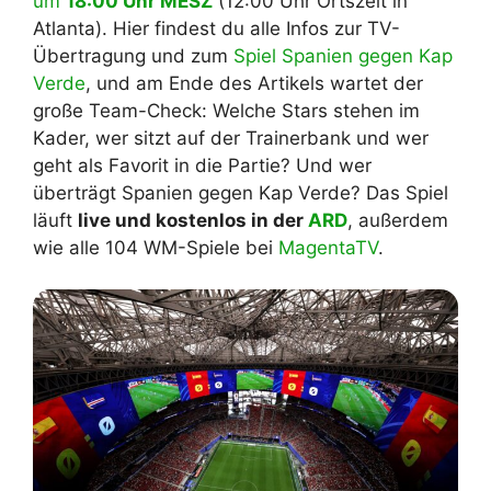
um
18:00 Uhr MESZ
(12:00 Uhr Ortszeit in
Atlanta). Hier findest du alle Infos zur TV-
Übertragung und zum
Spiel Spanien gegen Kap
Verde
, und am Ende des Artikels wartet der
große Team-Check: Welche Stars stehen im
Kader, wer sitzt auf der Trainerbank und wer
geht als Favorit in die Partie? Und wer
überträgt Spanien gegen Kap Verde? Das Spiel
läuft
live und kostenlos in der
ARD
, außerdem
wie alle 104 WM-Spiele bei
MagentaTV
.