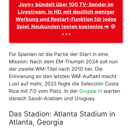
Joyn+ bündelt über 100 TV-Sender im
Livestream, in HD, mit deutlich weniger
Werbung und Restart-Funktion für jedes
Spiel. Neukunden testen kostenlos ➡️
🔴
+++
Für Spanien ist die Partie der Start in eine
Mission: Nach dem EM-Triumph 2024 soll nun
der zweite WM-Titel nach 2010 her. Die
Erinnerung an den letzten WM-Auftakt macht
Lust auf mehr, 2022 fegte die Selección Costa
Rica mit 7:0 vom Platz. In der
Gruppe H
warten
danach Saudi-Arabien und Uruguay.
Das Stadion: Atlanta Stadium in
Atlanta, Georgia