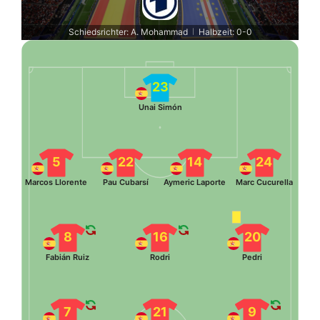
Schiedsrichter: A. Mohammad
Halbzeit: 0-0
|
23
Unai Simón
5
22
14
24
Marcos Llorente
Pau Cubarsí
Aymeric Laporte
Marc Cucurella
8
16
20
Fabián Ruiz
Rodri
Pedri
7
21
9