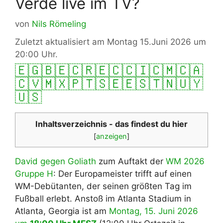
Verde live im TV?
von
Nils Römeling
Zuletzt aktualisiert am Montag 15.Juni 2026 um
20:00 Uhr.
🇪🇬
🇧🇪
🇨🇷
🇪🇨
🇨🇮
🇨🇲
🇨🇦
🇨🇻
🇲🇽
🇵🇹
🇸🇪
🇪🇸
🇹🇳
🇺🇾
🇺🇸
Inhaltsverzeichnis - das findest du hier
[
anzeigen
]
David gegen Goliath
zum Auftakt der
WM 2026
Gruppe H
: Der Europameister trifft auf einen
WM-Debütanten, der seinen größten Tag im
Fußball erlebt. Anstoß im Atlanta Stadium in
Atlanta, Georgia ist am
Montag, 15. Juni 2026