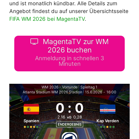
und ist monatlich kündbar. Alle Details zum
Angebot findest du auf unserer Übersichtsseite
FIFA WM 2026 bei MagentaTV
.
MagentaTV zur WM
2026 buchen
Anmeldung in schnellen 3
Minuten
WM 2026 - Vorrunde
Spieltag 1
|
Atlanta Stadium WM 2026 Stadion
15.6.2026
-
16:00
|
0
:
0
2.16
0.28
xG
Spanien
Kap Verden
ENDERGEBNIS