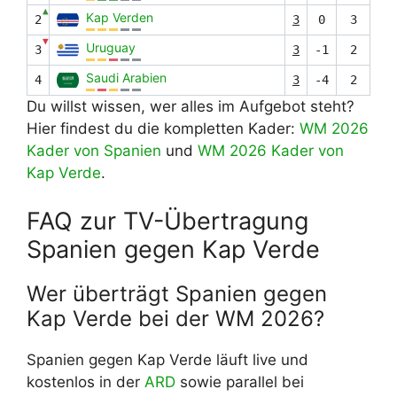
▲
Kap Verden
2
3
0
3
▼
Uruguay
3
3
-1
2
Saudi Arabien
4
3
-4
2
Du willst wissen, wer alles im Aufgebot steht?
Hier findest du die kompletten Kader:
WM 2026
Kader von Spanien
und
WM 2026 Kader von
Kap Verde
.
FAQ zur TV-Übertragung
Spanien gegen Kap Verde
Wer überträgt Spanien gegen
Kap Verde bei der WM 2026?
Spanien gegen Kap Verde läuft live und
kostenlos in der
ARD
sowie parallel bei