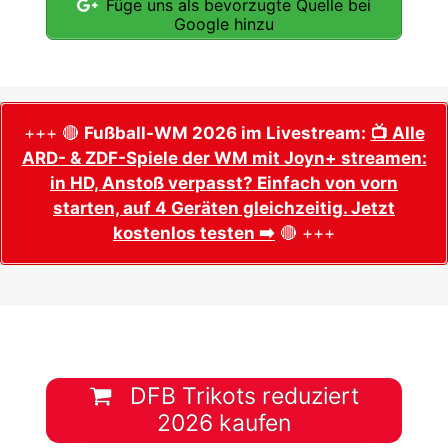
Füge uns als bevorzugte Quelle bei
Google hinzu
+++ 🔴
Fußball-WM 2026 im Livestream:
📺 Alle
ARD- & ZDF-Spiele der WM mit Joyn+ streamen:
in HD, Anstoß verpasst? Einfach von vorn
starten, auf 4 Geräten gleichzeitig. Jetzt
kostenlos testen ➡️
🔴 +++
DFB Trikots reduziert
2026 kaufen