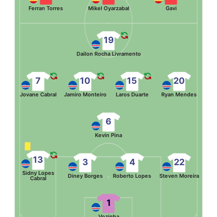
Ferran Torres
Mikel Oyarzabal
Gavi
19
Dailon Rocha Livramento
7
10
15
20
Jovane Cabral
Jamiro Monteiro
Laros Duarte
Ryan Mendes
6
Kevin Pina
13
3
4
22
Sidny Lopes
Diney Borges
Roberto Lopes
Steven Moreira
Cabral
1
Vozinha