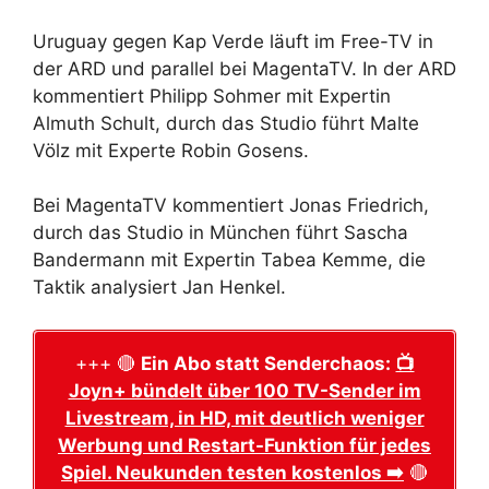
Uruguay gegen Kap Verde läuft im Free-TV in
der ARD und parallel bei MagentaTV. In der ARD
kommentiert Philipp Sohmer mit Expertin
Almuth Schult, durch das Studio führt Malte
Völz mit Experte Robin Gosens.
Bei MagentaTV kommentiert Jonas Friedrich,
durch das Studio in München führt Sascha
Bandermann mit Expertin Tabea Kemme, die
Taktik analysiert Jan Henkel.
+++ 🔴
Ein Abo statt Senderchaos:
📺
Joyn+ bündelt über 100 TV-Sender im
Livestream, in HD, mit deutlich weniger
Werbung und Restart-Funktion für jedes
Spiel. Neukunden testen kostenlos ➡️
🔴