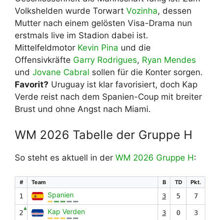
Volkshelden wurde Torwart
Vozinha
, dessen
Mutter nach einem gelösten Visa-Drama nun
erstmals live im Stadion dabei ist.
Mittelfeldmotor
Kevin Pina
und die
Offensivkräfte
Garry Rodrigues
,
Ryan Mendes
und
Jovane Cabral
sollen für die Konter sorgen.
Favorit?
Uruguay ist klar favorisiert, doch Kap
Verde reist nach dem Spanien-Coup mit breiter
Brust und ohne Angst nach Miami.
WM 2026 Tabelle der Gruppe H
So steht es aktuell in der
WM 2026 Gruppe H
:
#
Team
B
TD
Pkt.
Spanien
1
3
5
7
▲
Kap Verden
2
3
0
3