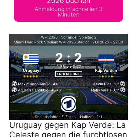
2026 buchen
Anmeldung in schnellen 3
Minuten
WM 2026 - Vorrunde
Spieltag 2
|
Miami Hard Rock Stadium WM 2026 Stadion
21.6.2026
-
22:00
|
2
:
2
2.28
0.77
xG
Uruguay
Kap Verden
ENDERGEBNIS
Maximiliano Araújo
44'
Kevin Pina
21'
Agustín Canobbio
45'+6'
Helio Varela
61'
Schiedsrichter: E. Eskas
Halbzeit: 2-1
|
Uruguay gegen Kap Verde: La
Celeste gegen die furchtlosen