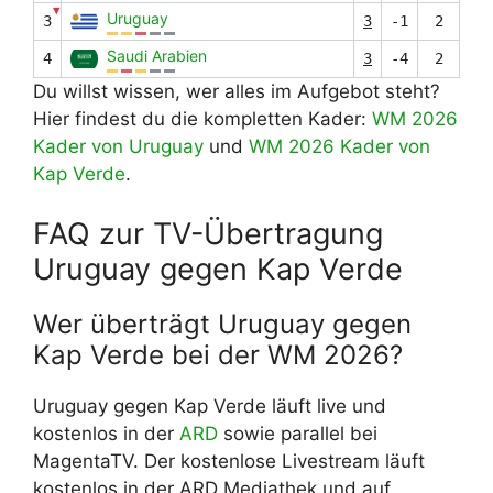
▼
Uruguay
3
3
-1
2
Saudi Arabien
4
3
-4
2
Du willst wissen, wer alles im Aufgebot steht?
Hier findest du die kompletten Kader:
WM 2026
Kader von Uruguay
und
WM 2026 Kader von
Kap Verde
.
FAQ zur TV-Übertragung
Uruguay gegen Kap Verde
Wer überträgt Uruguay gegen
Kap Verde bei der WM 2026?
Uruguay gegen Kap Verde läuft live und
kostenlos in der
ARD
sowie parallel bei
MagentaTV. Der kostenlose Livestream läuft
kostenlos in der ARD Mediathek und auf