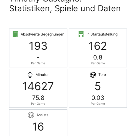
Statistiken, Spiele und Daten
Absolvierte Begegnungen
In Startaufstellung
193
162
-
0.8
Per Game
Per Game
Minuten
Tore
14627
5
75.8
0.03
Per Game
Per Game
Assists
16