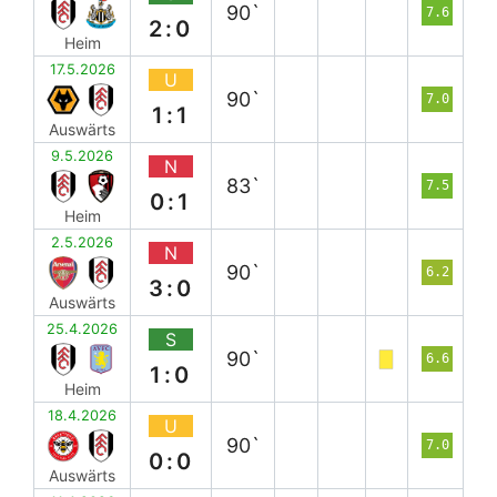
90`
7.6
2:0
Heim
17.5.2026
U
90`
7.0
1:1
Auswärts
9.5.2026
N
83`
7.5
0:1
Heim
2.5.2026
N
90`
6.2
3:0
Auswärts
25.4.2026
S
90`
6.6
1:0
Heim
18.4.2026
U
90`
7.0
0:0
Auswärts