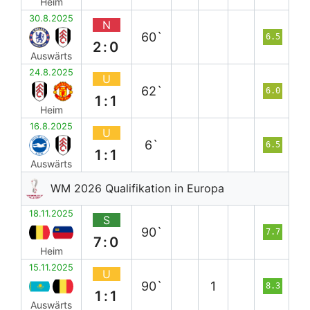
Heim
30.8.2025
N
60`
6.5
2:0
Auswärts
24.8.2025
U
62`
6.0
1:1
Heim
16.8.2025
U
6`
6.5
1:1
Auswärts
WM 2026 Qualifikation in Europa
18.11.2025
S
90`
7.7
7:0
Heim
15.11.2025
U
90`
1
8.3
1:1
Auswärts