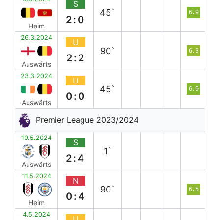
S
45`
6.9
2:0
Heim
26.3.2024
U
90`
6.3
2:2
Auswärts
23.3.2024
U
45`
6.9
0:0
Auswärts
Premier League 2023/2024
19.5.2024
S
1`
2:4
Auswärts
11.5.2024
N
90`
6.5
0:4
Heim
4.5.2024
U