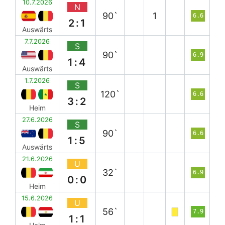
10.7.2026
N
90`
1
6.6
2:1
Auswärts
7.7.2026
S
90`
6.9
1:4
Auswärts
1.7.2026
S
120`
6.6
3:2
Heim
27.6.2026
S
90`
6.6
1:5
Auswärts
21.6.2026
U
32`
6.9
0:0
Heim
15.6.2026
U
56`
7.9
1:1