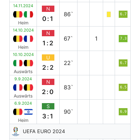
14.11.2024
N
86`
6.7
0:1
Heim
14.10.2024
N
67`
1
7.3
1:2
Heim
10.10.2024
U
22`
6.7
2:2
Auswärts
9.9.2024
N
83`
6.5
2:0
Auswärts
6.9.2024
S
90`
6.9
3:1
Heim
UEFA EURO 2024