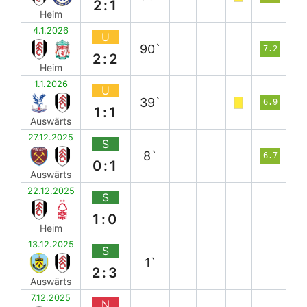
2:1
Heim
4.1.2026
U
90`
7.2
2:2
Heim
1.1.2026
U
39`
6.9
1:1
Auswärts
27.12.2025
S
8`
6.7
0:1
Auswärts
22.12.2025
S
1:0
Heim
13.12.2025
S
1`
2:3
Auswärts
7.12.2025
N