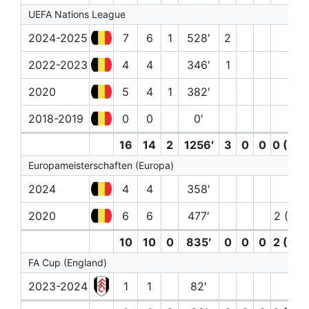
UEFA Nations League
2024-2025
7
6
1
528′
2
2022-2023
4
4
346′
1
2020
5
4
1
382′
2018-2019
0
0
0′
16
14
2
1256′
3
0
0
0 (0)
Europameisterschaften (Europa)
2024
4
4
358′
2020
6
6
477′
2 (0)
10
10
0
835′
0
0
0
2 (0)
FA Cup (England)
2023-2024
1
1
82′