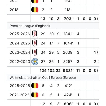
2021
1
1
90′
2018
2
2
118′
13
10
3
793′
1
0
0
0 (0)
Premier League (England)
2025-2026
29
20
9
1841′
4
2024-2025
24
17
7
1644′
1
2023-2024
34
29
5
2639′
3
1 (0)
2022-2023
37
36
1
3257′
3
2 (0)
124
102
22
9381′
11
0
0
3 (0)
Weltmeisterschaften Quali Europa (Europa)
2025-2026
6
4
2
412′
2021-2022
6
5
1
424′
1
12
9
3
836′
1
0
0
0 (0)