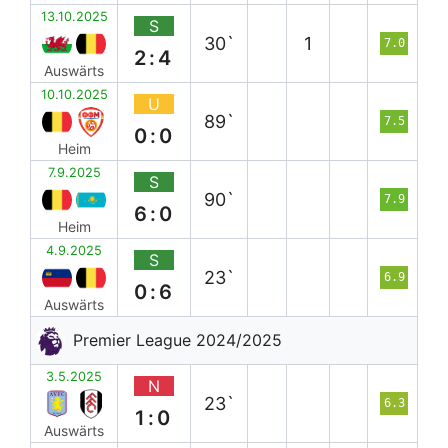
13.10.2025
S
30`
1
7.0
2:4
Auswärts
10.10.2025
U
89`
7.5
0:0
Heim
7.9.2025
S
90`
7.9
6:0
Heim
4.9.2025
S
23`
6.9
0:6
Auswärts
Premier League 2024/2025
3.5.2025
N
23`
6.3
1:0
Auswärts