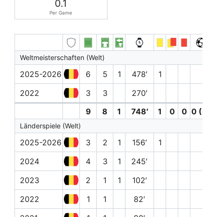
0.1
Per Game
Weltmeisterschaften (Welt)
2025-2026
6
5
1
478′
1
2022
3
3
270′
9
8
1
748′
1
0
0
0 (0)
Länderspiele (Welt)
2025-2026
3
2
1
156′
1
2024
4
3
1
245′
2023
2
1
1
102′
2022
1
1
82′