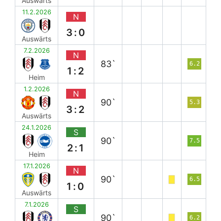
Auswärts
11.2.2026
N
3:0
Auswärts
7.2.2026
N
83`
6.2
1:2
Heim
1.2.2026
N
90`
5.3
3:2
Auswärts
24.1.2026
S
90`
7.5
2:1
Heim
17.1.2026
N
90`
6.5
1:0
Auswärts
7.1.2026
S
90`
6.2