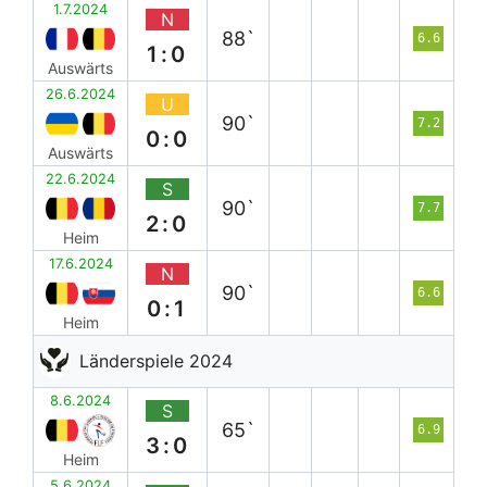
1.7.2024
N
88`
6.6
1:0
Auswärts
26.6.2024
U
90`
7.2
0:0
Auswärts
22.6.2024
S
90`
7.7
2:0
Heim
17.6.2024
N
90`
6.6
0:1
Heim
Länderspiele 2024
8.6.2024
S
65`
6.9
3:0
Heim
5.6.2024