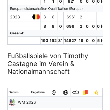
1
1
0
82′
0
0
0
0 (0)
Europameisterschaften Qualifikation (Europa)
2023
8
8
696′
2
8
8
0
696′
2
0
0
0 (0)
Gesamt:
193
162
31
14627′
19
0
0
5 (0)
Fußballspiele von Timothy
Castagne im Verein &
Nationalmannschaft
Datum
Ergebnis
WM 2026