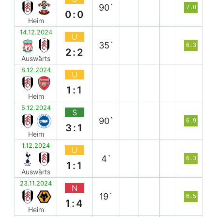
90`
7.0
0:0
Heim
14.12.2024
U
35`
6.3
2:2
Auswärts
8.12.2024
U
1:1
Heim
5.12.2024
S
90`
6.9
3:1
Heim
1.12.2024
U
4`
6.3
1:1
Auswärts
23.11.2024
N
19`
6.5
1:4
Heim