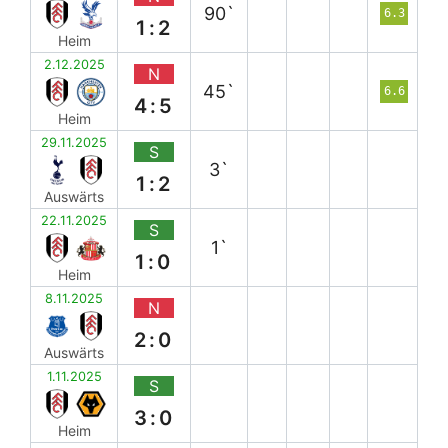
90`
6.3
1:2
Heim
2.12.2025
N
45`
6.6
4:5
Heim
29.11.2025
S
3`
1:2
Auswärts
22.11.2025
S
1`
1:0
Heim
8.11.2025
N
2:0
Auswärts
1.11.2025
S
3:0
Heim