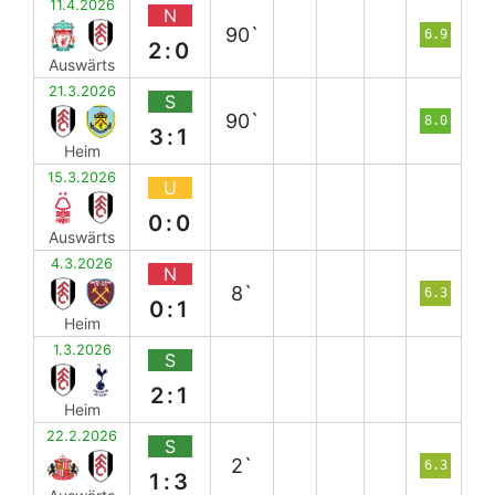
11.4.2026
N
90`
6.9
2:0
Auswärts
21.3.2026
S
90`
8.0
3:1
Heim
15.3.2026
U
0:0
Auswärts
4.3.2026
N
8`
6.3
0:1
Heim
1.3.2026
S
2:1
Heim
22.2.2026
S
2`
6.3
1:3