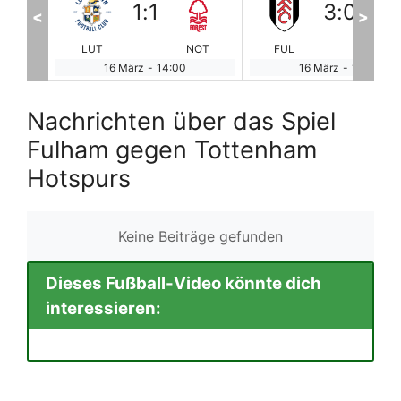
3
:
0
1
:
1
<
>
OT
FUL
HOT
WES
AS
16 März
-
16:30
17 März
-
13:00
Nachrichten über das Spiel
Fulham gegen Tottenham
Hotspurs
Keine Beiträge gefunden
Dieses Fußball-Video könnte dich
interessieren: