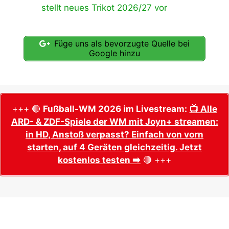
stellt neues Trikot 2026/27 vor
Füge uns als bevorzugte Quelle bei
Google hinzu
+++ 🔴
Fußball-WM 2026 im Livestream:
📺 Alle
ARD- & ZDF-Spiele der WM mit Joyn+ streamen:
in HD, Anstoß verpasst? Einfach von vorn
starten, auf 4 Geräten gleichzeitig. Jetzt
kostenlos testen ➡️
🔴 +++