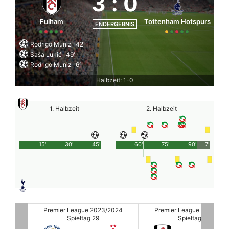
3
:
0
Fulham
Tottenham Hotspurs
ENDERGEBNIS
Rodrigo Muniz
42'
Saša Lukić
49'
Rodrigo Muniz
61'
Halbzeit: 1-0
1. Halbzeit
2. Halbzeit
15'
30'
45'
60'
75'
90'
7'
2024
Premier League 2023/2024
Premier League 2023/20
Spieltag 29
Spieltag 29