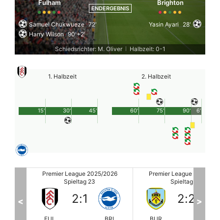
Fulham
Brighton
ENDERGEBNIS
Samuel Chukwueze
72'
Yasin Ayari
28'
Harry Wilson
90'+2'
Schiedsrichter: M. Oliver
Halbzeit: 0-1
|
1. Halbzeit
2. Halbzeit
15'
30'
45'
60'
75'
90'
6'
2026
Premier League 2025/2026
Premier League 2025/20
Spieltag 23
Spieltag 23
2
:
2
2
:
0
<
>
BRI
BUR
HOT
ManCity
WO