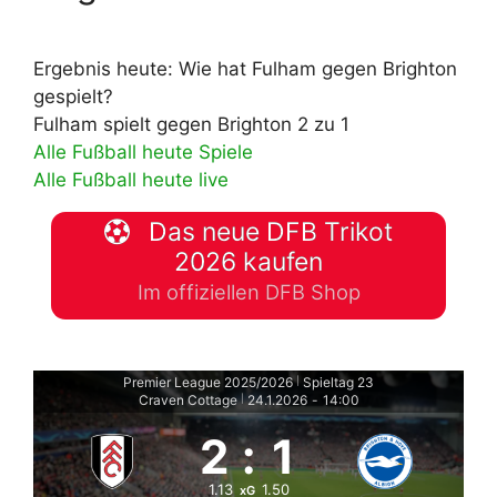
Ergebnis heute: Wie hat Fulham gegen Brighton
gespielt?
Fulham spielt gegen Brighton 2 zu 1
Alle Fußball heute Spiele
Alle Fußball heute live
Das neue DFB Trikot
2026 kaufen
Im offiziellen DFB Shop
Premier League 2025/2026
Spieltag 23
|
Craven Cottage
24.1.2026
-
14:00
|
2
:
1
1.13
1.50
xG