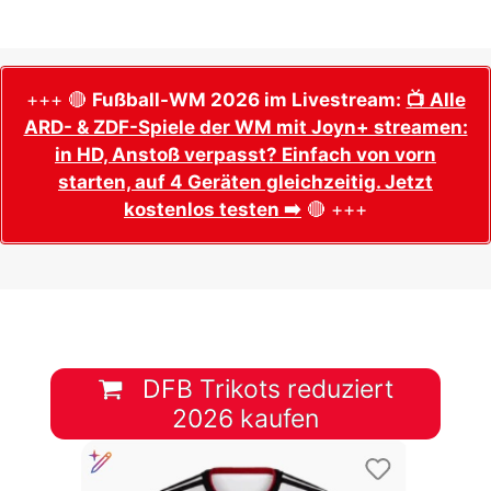
+++ 🔴
Fußball-WM 2026 im Livestream:
📺 Alle
ARD- & ZDF-Spiele der WM mit Joyn+ streamen:
in HD, Anstoß verpasst? Einfach von vorn
starten, auf 4 Geräten gleichzeitig. Jetzt
kostenlos testen ➡️
🔴 +++
DFB Trikots reduziert
2026 kaufen