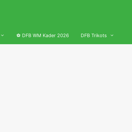
⚽ DFB WM Kader 2026
DFB Trikots
 & Tabelle
Frauenfußball heute
Deutschland Frauen Fußball Nationalmannschaft
 & Tabelle
Deutschland Frauen Länderspiele 2026 – DFB Spielplan
2026
lplan &
Deutschland Frauen Länderspiele 2025 – DFB Spielplan
2025
lplan &
Deutsche Frauen Nationalmannschaft DFB Kader 2025 &
Erfolge
elplan &