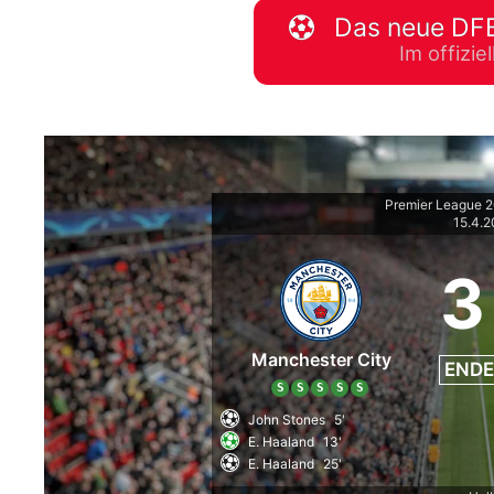
Das neue DFB
WM 2026 Spie
Im offizi
downloaden &
Premier League 
15.4.
3
Manchester City
ENDE
S
S
S
S
S
John Stones
5'
E. Haaland
13'
E. Haaland
25'