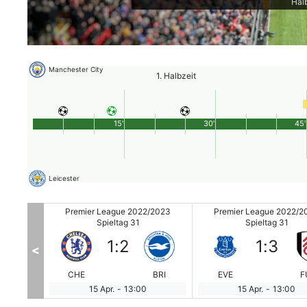
Halb
Manchester City
1. Halbzeit
15'
30'
45'
Leicester
/2023
Premier League 2022/2023
Premier League 2022/2
Spieltag 31
Spieltag 31
1
:
2
1
:
3
<
NEW
CHE
BRI
EVE
F
15 Apr.
-
13:00
15 Apr.
-
13:00