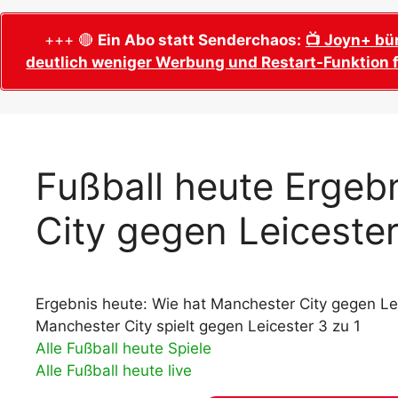
WM 2026 Sech
Termine, Ans
Wer wird Fußball-Weltmeister 2026?
+++ 🔴
Ein Abo statt Senderchaos:
📺 Joyn+ bü
deutlich weniger Werbung und Restart-Funktion f
WM 2026 Acht
Alle WM 2026 Trainer
Termine, Ans
Panini WM 2026 Sticker
WM 2026 Vier
Spielorte, T
Panini WM 2026 Stickerkollektion
WM 2026 Halb
Alle Fußball Weltmeister
Fußball heute Ergeb
Anstoßzeiten
Adidas Trionda: offizielle WM 2026
City gegen Leiceste
WM 2026 Spie
Spielball
Spielort Mia
Alle Nationalspieler der FIFA Fußball WM
WM 2026 Fina
2026
Weltmeister, 
Ergebnis heute: Wie hat Manchester City gegen Lei
WM 2026 Qualifikation in Europa: Tabelle
Fußball WM 
& Spielplan
Manchester City spielt gegen Leicester 3 zu 1
Ausfüllen &
Alle Fußball heute Spiele
Alle Fußball heute live
Fußball WM 20
PDF zum Dow