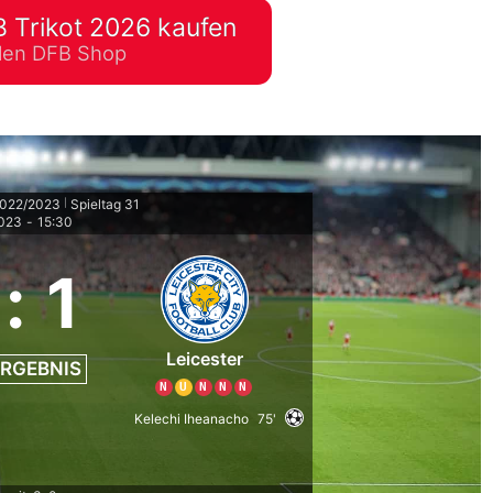
 Trikot 2026 kaufen
lplan Excel – kostenlos
ellen DFB Shop
 automatisch ausfüllen
2022/2023
Spieltag 31
|
2023
-
15:30
:
1
Leicester
RGEBNIS
N
U
N
N
N
Kelechi Iheanacho
75'