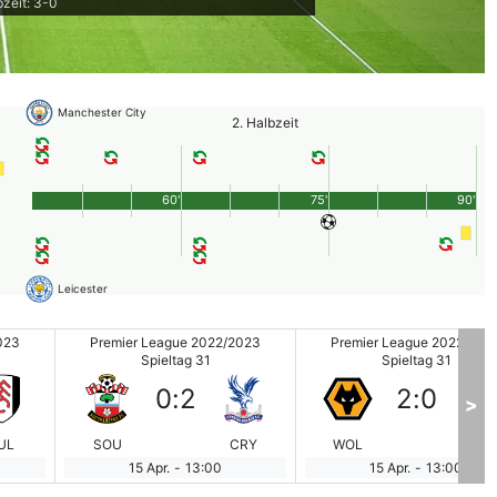
zeit: 3-0
Manchester City
2. Halbzeit
60'
75'
90'
Leicester
023
Premier League 2022/2023
Premier League 2022/202
Spieltag 31
Spieltag 31
0
:
2
2
:
0
>
UL
SOU
CRY
WOL
BRE
15 Apr.
-
13:00
15 Apr.
-
13:00