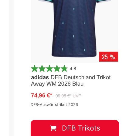
3
Premier League 2022/2023
Premier League 2022/2023
Spieltag 31
Spieltag 31
DFB-Auswärtstrikot 2026
2
:
3
3
:
1
HOT
BOU
ManCity
LEI
DFB Trikots
15 Apr.
-
13:15
15 Apr.
-
15:30