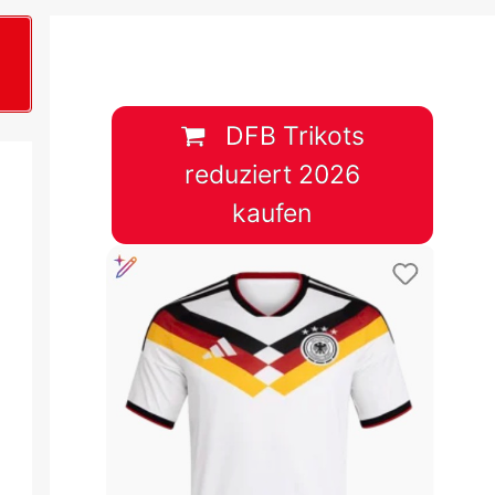
B
plan &
lplan &
DFB Trikots
reduziert 2026
lplan &
kaufen
 & Tabelle
 & Tabelle
 & Tabelle
 & Tabelle