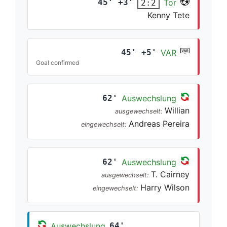
45' +3'
Tor
2:2
Kenny Tete
45' +5'
VAR
Goal confirmed
62'
Auswechslung
Willian
ausgewechselt:
Andreas Pereira
eingewechselt:
62'
Auswechslung
T. Cairney
ausgewechselt:
Harry Wilson
eingewechselt:
Auswechslung
64'