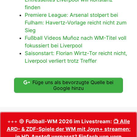
finden
Premiere League: Arsenal stolpert bei
Fulham: Havertz-Vorlage reicht nicht zum
Sieg
Fußball Videos Muñoz nach WM-Titel voll
fokussiert bei Liverpool
Saisonstart: Florian Wirtz-Tor reicht nicht,
Liverpool verliert trotz Treffer
Füge uns als bevorzugte Quelle bei
Google hinzu
+++ 🔴
Fußball-WM 2026 im Livestream:
📺 Alle
ARD- & ZDF-Spiele der WM mit Joyn+ streamen:
in HD, Anstoß verpasst? Einfach von vorn