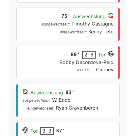
75'
Auswechslung
Timothy Castagne
ausgewechselt:
Kenny Tete
eingewechselt:
80'
Tor
2:3
Bobby Decordova-Reid
T. Cairney
assist:
Auswechslung
83'
W. Endo
ausgewechselt:
Ryan Gravenberch
eingewechselt:
Tor
87'
3:3