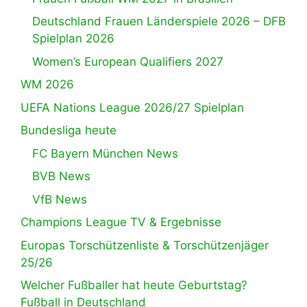
Deutschland Frauen Länderspiele 2026 – DFB
Spielplan 2026
Women’s European Qualifiers 2027
WM 2026
UEFA Nations League 2026/27 Spielplan
Bundesliga heute
FC Bayern München News
BVB News
VfB News
Champions League TV & Ergebnisse
Europas Torschützenliste & Torschützenjäger
25/26
Welcher Fußballer hat heute Geburtstag?
Fußball in Deutschland