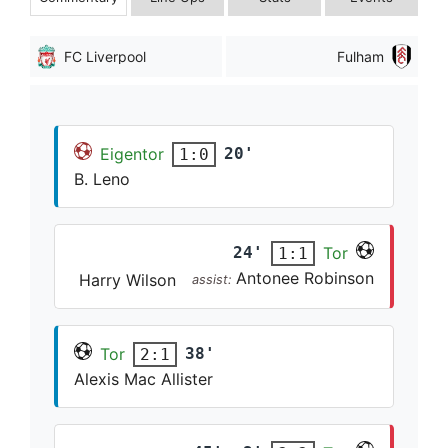
FC Liverpool
Fulham
Eigentor
20'
1:0
B. Leno
24'
Tor
1:1
Antonee Robinson
Harry Wilson
assist:
Tor
38'
2:1
Alexis Mac Allister