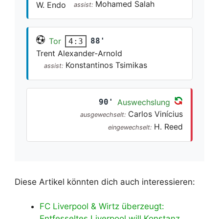
Mohamed Salah
W. Endo
assist:
Tor
88'
4:3
Trent Alexander-Arnold
Konstantinos Tsimikas
assist:
90'
Auswechslung
Carlos Vinícius
ausgewechselt:
H. Reed
eingewechselt:
Diese Artikel könnten dich auch interessieren:
FC Liverpool & Wirtz überzeugt:
Entfesseltes Liverpool will Konstanz