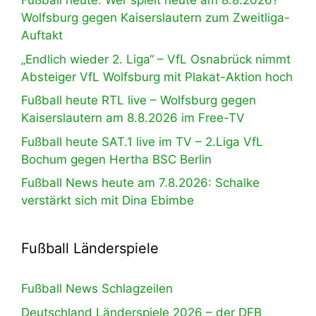
Fußball heute: Wer spielt heute am 8.8.2026?
Wolfsburg gegen Kaiserslautern zum Zweitliga-
Auftakt
„Endlich wieder 2. Liga“ – VfL Osnabrück nimmt
Absteiger VfL Wolfsburg mit Plakat-Aktion hoch
Fußball heute RTL live – Wolfsburg gegen
Kaiserslautern am 8.8.2026 im Free-TV
Fußball heute SAT.1 live im TV – 2.Liga VfL
Bochum gegen Hertha BSC Berlin
Fußball News heute am 7.8.2026: Schalke
verstärkt sich mit Dina Ebimbe
Fußball Länderspiele
Fußball News Schlagzeilen
Deutschland Länderspiele 2026 – der DFB