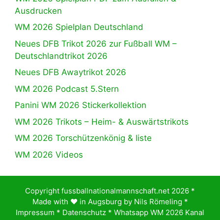
Ausdrucken
WM 2026 Spielplan Deutschland
Neues DFB Trikot 2026 zur Fußball WM –
Deutschlandtrikot 2026
Neues DFB Awaytrikot 2026
WM 2026 Podcast 5.Stern
Panini WM 2026 Stickerkollektion
WM 2026 Trikots – Heim- & Auswärtstrikots
WM 2026 Torschützenkönig & liste
WM 2026 Videos
Copyright fussballnationalmannschaft.net 2026 *
Made with ♥️ in Augsburg by
Nils Römeling
*
Impressum
*
Datenschutz
*
Whatsapp WM 2026 Kanal