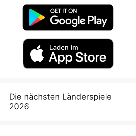
Die nächsten Länderspiele
2026