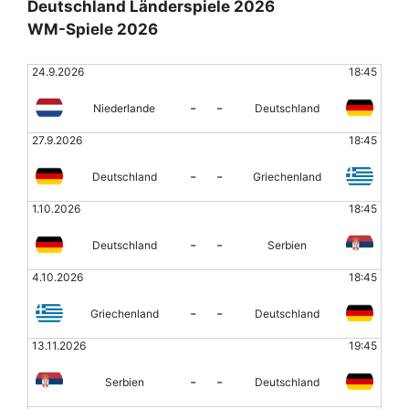
Deutschland Länderspiele 2026
WM-Spiele 2026
24.9.2026
18:45
-
-
Niederlande
Deutschland
27.9.2026
18:45
-
-
Deutschland
Griechenland
1.10.2026
18:45
-
-
Deutschland
Serbien
4.10.2026
18:45
-
-
Griechenland
Deutschland
13.11.2026
19:45
-
-
Serbien
Deutschland