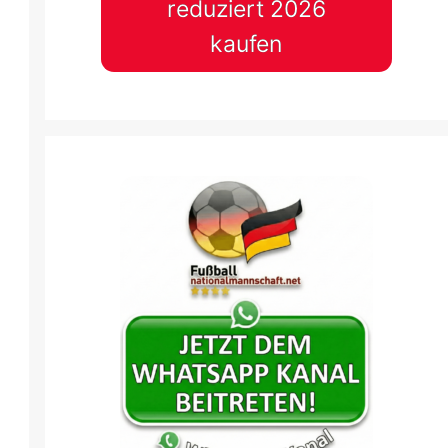
reduziert 2026
SVK
GER
BUL
ESP
kaufen
4 Sep.
-
18:45
4 Sep.
-
18:45