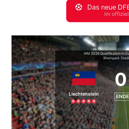
Das neue DFB
WM 2026 Spie
Im offizi
downloaden &
WM 2026 Qualifikation in E
Rheinpark Stad
0
Liechtenstein
ENDE
N
N
N
N
N