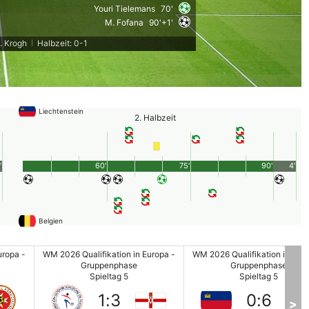
Youri Tielemans
70'
M. Fofana
90'+1'
. Krogh
Halbzeit: 0-1
|
Liechtenstein
2. Halbzeit
'
60'
75'
90'
4'
Belgien
uropa -
WM 2026 Qualifikation in Europa -
WM 2026 Qualifikation in Euro
Gruppenphase
Gruppenphase
Spieltag 5
Spieltag 5
1
:
3
0
:
6
>