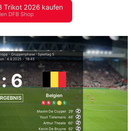
 Trikot 2026 kaufen
lplan Excel – kostenlos
ellen DFB Shop
 automatisch ausfüllen
uropa - Gruppenphase
Spieltag 5
|
ion
4.9.2025
-
18:45
|
:
6
Belgien
RGEBNIS
N
N
S
U
S
Maxim De Cuyper
29'
Youri Tielemans
46'
Arthur Theate
60'
Kevin De Bruyne
62'