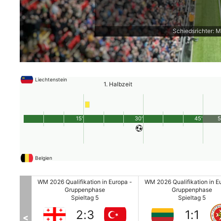
Schiedsrichter: M
Liechtenstein
1. Halbzeit
15'
30'
45'
5
Belgien
 Europa -
WM 2026 Qualifikation in Europa -
WM 2026 Qualifikation in E
Gruppenphase
Gruppenphase
Spieltag 5
Spieltag 5
2
:
3
1
:
1
<