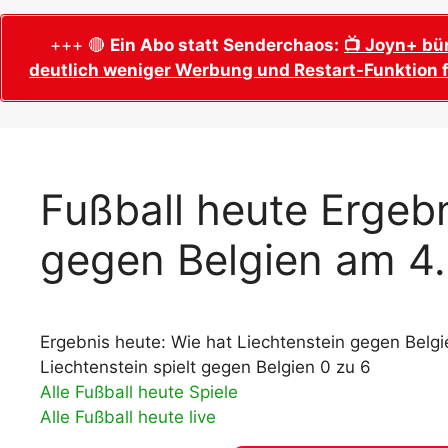
WM 2026 Sech
Termine, Ans
Wer wird Fußball-Weltmeister 2026?
+++ 🔴
Ein Abo statt Senderchaos:
📺 Joyn+ bü
deutlich weniger Werbung und Restart-Funktion f
WM 2026 Acht
Alle WM 2026 Trainer
Termine, Ans
Panini WM 2026 Sticker
WM 2026 Vier
Spielorte, T
Panini WM 2026 Stickerkollektion
WM 2026 Halb
Alle Fußball Weltmeister
Fußball heute Ergebn
Anstoßzeiten
Adidas Trionda: offizielle WM 2026
gegen Belgien am 4
WM 2026 Spie
Spielball
Spielort Mia
Alle Nationalspieler der FIFA Fußball WM
WM 2026 Fina
2026
Weltmeister, 
Ergebnis heute: Wie hat Liechtenstein gegen Belgi
WM 2026 Qualifikation in Europa: Tabelle
Fußball WM 
& Spielplan
Liechtenstein spielt gegen Belgien 0 zu 6
Ausfüllen &
Alle Fußball heute Spiele
Alle Fußball heute live
Fußball WM 20
PDF zum Dow