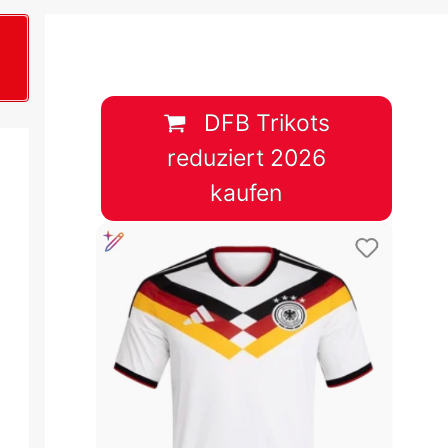
B
plan &
lplan &
DFB Trikots
reduziert 2026
lplan &
kaufen
 & Tabelle
 & Tabelle
 & Tabelle
 & Tabelle