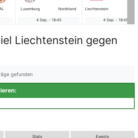
AL
Luxemburg
Nordirland
Liechtenstein
BEL
4 Sep.
-
18:45
4 Sep.
-
18:45
iel Liechtenstein gegen
träge gefunden
ieren:
Stats
Events