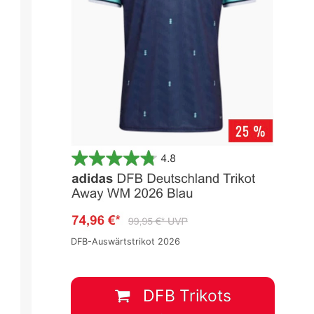
DFB-Auswärtstrikot 2026
pa -
WM 2026 Qualifikation in Europa -
WM 2026 Qualifikation in Europa
Gruppenphase
Gruppenphase
Spieltag 5
Spieltag 5
DFB Trikots
2
:
0
0
:
3