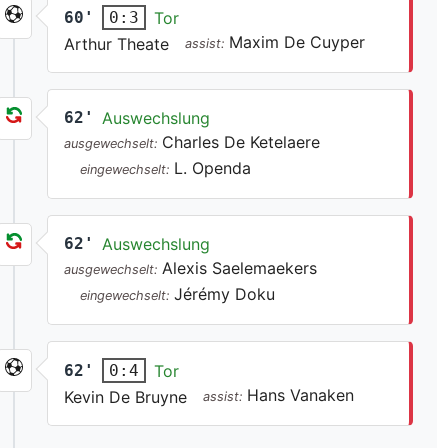
60'
Tor
0:3
Maxim De Cuyper
Arthur Theate
assist:
62'
Auswechslung
Charles De Ketelaere
ausgewechselt:
L. Openda
eingewechselt:
62'
Auswechslung
Alexis Saelemaekers
ausgewechselt:
Jérémy Doku
eingewechselt:
62'
Tor
0:4
Hans Vanaken
Kevin De Bruyne
assist: