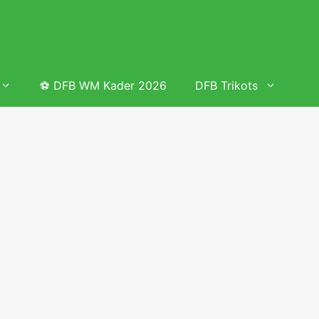
⚽ DFB WM Kader 2026
DFB Trikots
 & Tabelle
Frauenfußball heute
Deutschland Frauen Fußball Nationalmannschaft
 & Tabelle
Deutschland Frauen Länderspiele 2026 – DFB Spielplan
2026
lplan &
Deutschland Frauen Länderspiele 2025 – DFB Spielplan
2025
lplan &
Deutsche Frauen Nationalmannschaft DFB Kader 2025 &
Erfolge
elplan &