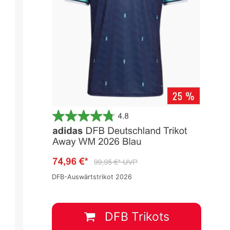
Länderspiele 2022
Länderspiele 2022
Spieltag 1
Spieltag 1
-
:
-
1
:
1
DFB-Auswärtstrikot 2026
SWE
FIN
ISL
DFB Trikots
Begegnung abgebrochen
12 Jan.
-
13:00