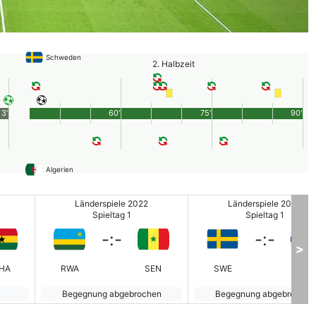
Schweden
2. Halbzeit
3'
60'
75'
90'
Algerien
Länderspiele 2022
Länderspiele 2022
Spieltag 1
Spieltag 1
-
:
-
-
:
-
>
HA
RWA
SEN
SWE
FIN
Begegnung abgebrochen
Begegnung abgebrochen