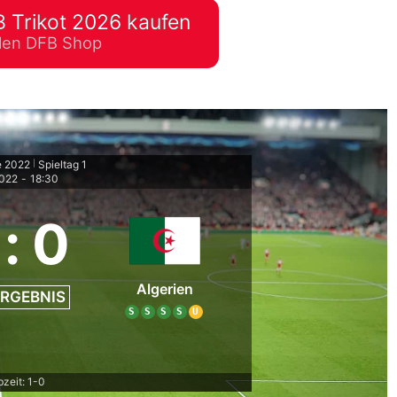
 Trikot 2026 kaufen
lplan Excel – kostenlos
ellen DFB Shop
 automatisch ausfüllen
e 2022
Spieltag 1
|
2022
-
18:30
:
0
Algerien
RGEBNIS
S
S
S
S
U
bzeit: 1-0