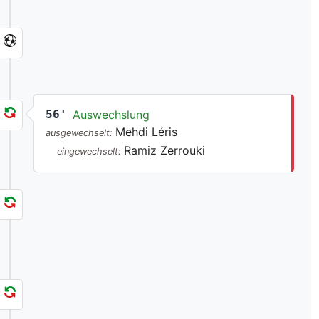
56'
Auswechslung
Mehdi Léris
ausgewechselt:
Ramiz Zerrouki
eingewechselt: