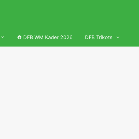
⚽ DFB WM Kader 2026
DFB Trikots
 & Tabelle
Frauenfußball heute
Deutschland Frauen Fußball Nationalmannschaft
 & Tabelle
Deutschland Frauen Länderspiele 2026 – DFB Spielplan
2026
lplan &
Deutschland Frauen Länderspiele 2025 – DFB Spielplan
2025
lplan &
Deutsche Frauen Nationalmannschaft DFB Kader 2025 &
Erfolge
elplan &