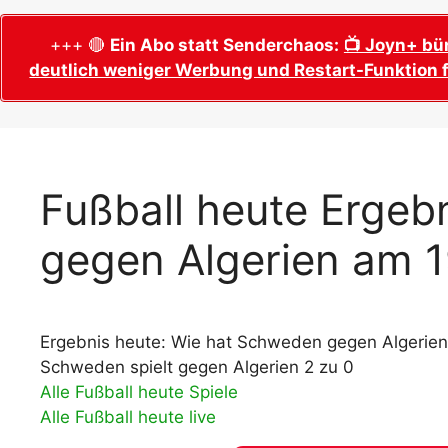
WM 2026 Sech
Termine, Ans
Wer wird Fußball-Weltmeister 2026?
+++ 🔴
Ein Abo statt Senderchaos:
📺 Joyn+ bü
deutlich weniger Werbung und Restart-Funktion f
WM 2026 Acht
Alle WM 2026 Trainer
Termine, Ans
Panini WM 2026 Sticker
WM 2026 Vier
Spielorte, T
Panini WM 2026 Stickerkollektion
WM 2026 Halb
Alle Fußball Weltmeister
Fußball heute Ergeb
Anstoßzeiten
Adidas Trionda: offizielle WM 2026
gegen Algerien am 1
WM 2026 Spie
Spielball
Spielort Mia
Alle Nationalspieler der FIFA Fußball WM
WM 2026 Fina
2026
Weltmeister, 
Ergebnis heute: Wie hat Schweden gegen Algerien
WM 2026 Qualifikation in Europa: Tabelle
Fußball WM 
& Spielplan
Schweden spielt gegen Algerien 2 zu 0
Ausfüllen &
Alle Fußball heute Spiele
Alle Fußball heute live
Fußball WM 20
PDF zum Dow