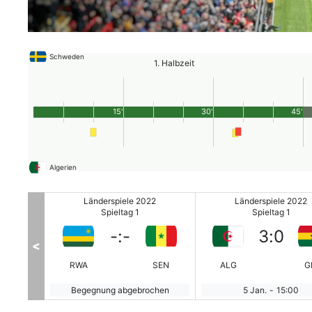
Schweden
1. Halbzeit
15'
30'
45'
Algerien
22
Länderspiele 2022
Länderspiele 2022
Spieltag 1
Spieltag 1
-
:
-
3
:
0
<
GAM
RWA
SEN
ALG
G
chen
Begegnung abgebrochen
5 Jan.
-
15:00