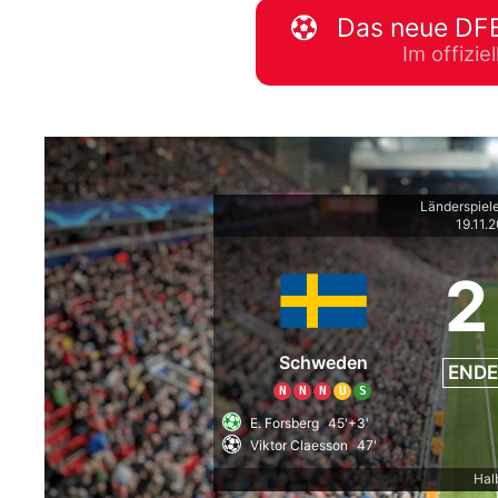
Das neue DFB
WM 2026 Spie
Im offizi
downloaden &
Länderspiel
19.11.
2
Schweden
ENDE
N
N
N
U
S
E. Forsberg
45'+3'
Viktor Claesson
47'
Hal