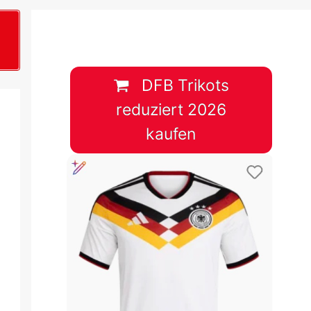
B
plan &
lplan &
DFB Trikots
reduziert 2026
lplan &
kaufen
 & Tabelle
 & Tabelle
 & Tabelle
 & Tabelle