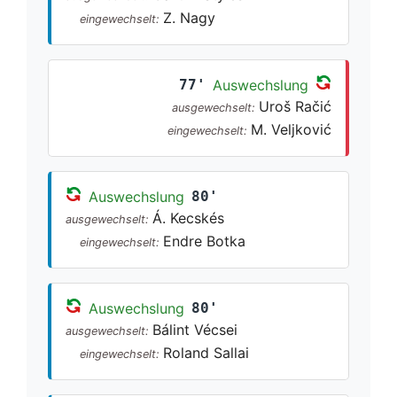
Z. Nagy
eingewechselt:
77'
Auswechslung
Uroš Račić
ausgewechselt:
M. Veljković
eingewechselt:
Auswechslung
80'
Á. Kecskés
ausgewechselt:
Endre Botka
eingewechselt:
Auswechslung
80'
Bálint Vécsei
ausgewechselt:
Roland Sallai
eingewechselt: