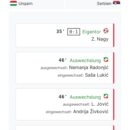
Ungarn
Serbien
35'
Eigentor
0:1
Z. Nagy
46'
Auswechslung
Nemanja Radonjić
ausgewechselt:
Saša Lukić
eingewechselt:
46'
Auswechslung
L. Jović
ausgewechselt:
Andrija Živković
eingewechselt: