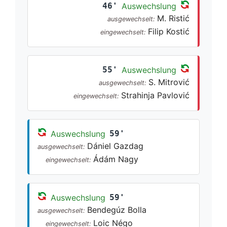
46'
Auswechslung
M. Ristić
ausgewechselt:
Filip Kostić
eingewechselt:
55'
Auswechslung
S. Mitrović
ausgewechselt:
Strahinja Pavlović
eingewechselt:
Auswechslung
59'
Dániel Gazdag
ausgewechselt:
Ádám Nagy
eingewechselt:
Auswechslung
59'
Bendegúz Bolla
ausgewechselt:
Loic Négo
eingewechselt: