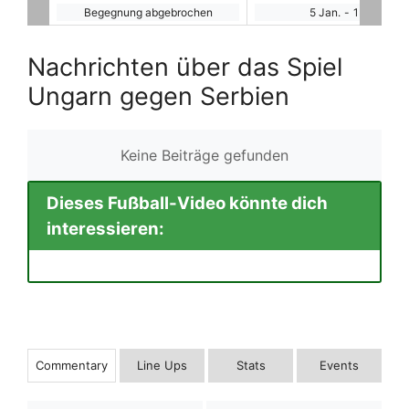
hen
5 Jan.
-
15:00
Begegnung abgebroche
Nachrichten über das Spiel
Ungarn gegen Serbien
Keine Beiträge gefunden
Dieses Fußball-Video könnte dich
interessieren:
Commentary
Line Ups
Stats
Events