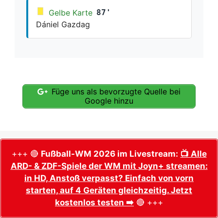
Gelbe Karte
87'
Dániel Gazdag
Füge uns als bevorzugte Quelle bei
Google hinzu
+++ 🔴
Fußball-WM 2026 im Livestream:
📺 Alle
ARD- & ZDF-Spiele der WM mit Joyn+ streamen:
in HD, Anstoß verpasst? Einfach von vorn
starten, auf 4 Geräten gleichzeitig. Jetzt
kostenlos testen ➡️
🔴 +++