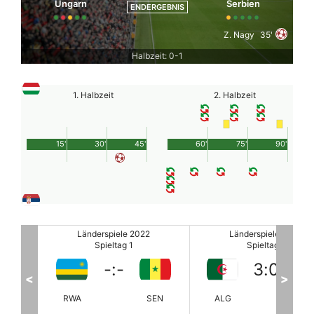
Ungarn
Serbien
ENDERGEBNIS
Z. Nagy
35'
Halbzeit: 0-1
1. Halbzeit
2. Halbzeit
15'
30'
45'
60'
75'
90'
Länderspiele 2022
Länderspiele 2022
Spieltag 1
Spieltag 1
3
:
0
-
:
-
<
>
SEN
ALG
GHA
RWA
SE