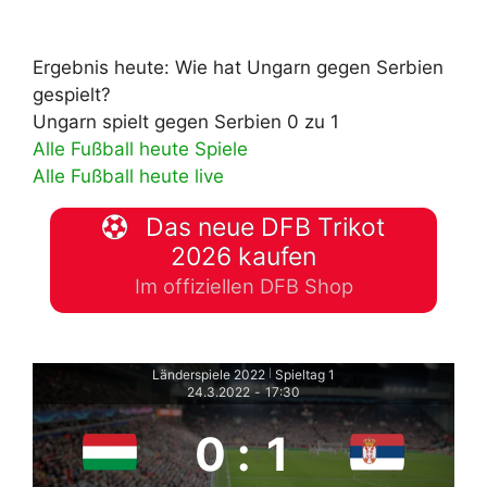
Ergebnis heute: Wie hat Ungarn gegen Serbien
gespielt?
Ungarn spielt gegen Serbien 0 zu 1
Alle Fußball heute Spiele
Alle Fußball heute live
Das neue DFB Trikot
2026 kaufen
Im offiziellen DFB Shop
Länderspiele 2022
Spieltag 1
|
24.3.2022
-
17:30
0
:
1