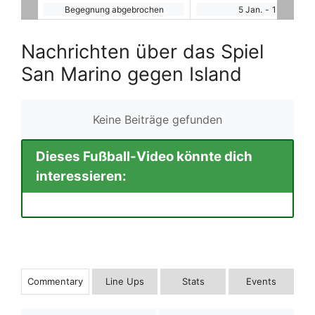
hen
5 Jan.
-
15:00
Begegnung abgebroche
Nachrichten über das Spiel
San Marino gegen Island
Keine Beiträge gefunden
Dieses Fußball-Video könnte dich
interessieren:
Commentary
Line Ups
Stats
Events