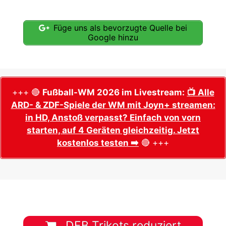
Füge uns als bevorzugte Quelle bei
Google hinzu
+++ 🔴
Fußball-WM 2026 im Livestream:
📺 Alle
ARD- & ZDF-Spiele der WM mit Joyn+ streamen:
in HD, Anstoß verpasst? Einfach von vorn
starten, auf 4 Geräten gleichzeitig. Jetzt
kostenlos testen ➡️
🔴 +++
DFB Trikots reduziert