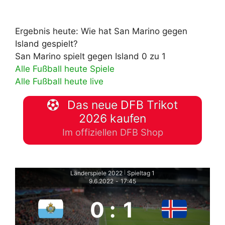
Ergebnis heute: Wie hat San Marino gegen
Island gespielt?
San Marino spielt gegen Island 0 zu 1
Alle Fußball heute Spiele
Alle Fußball heute live
Das neue DFB Trikot
2026 kaufen
Im offiziellen DFB Shop
Länderspiele 2022
Spieltag 1
|
9.6.2022
-
17:45
0
:
1