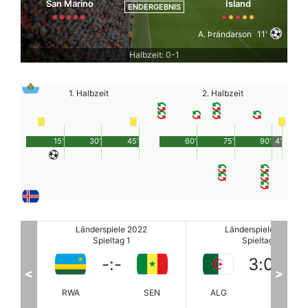
San Marino
Island
ENDERGEBNIS
A. Þrándarson
11'
Halbzeit: 0-1
1. Halbzeit
2. Halbzeit
15'
30'
45'
60'
75'
90'
4'
Länderspiele 2022
Länderspiele 2022
Spieltag 1
Spieltag 1
3
:
0
-
:
-
<
>
SEN
ALG
GHA
RWA
SE