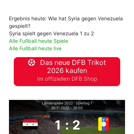
Ergebnis heute: Wie hat Syria gegen Venezuela
gespielt?
Syria spielt gegen Venezuela 1 zu 2
Alle Fußball heute Spiele
Alle Fußball heute live
Das neue DFB Trikot
2026 kaufen
Im offiziellen DFB Shop
Länderspiele 2022
Spieltag 1
|
20.11.2022
-
16:00
1
:
2