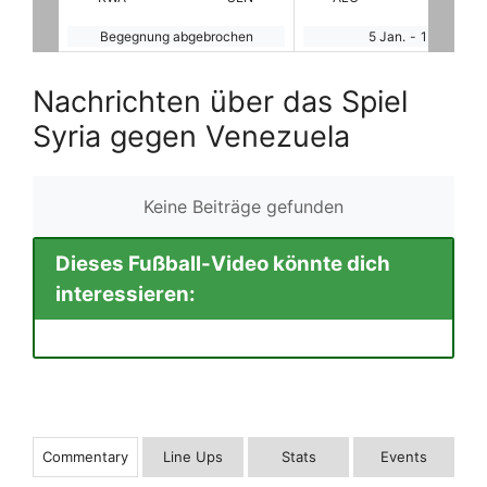
hen
5 Jan.
-
15:00
Begegnung abgebroche
Nachrichten über das Spiel
Syria gegen Venezuela
Keine Beiträge gefunden
Dieses Fußball-Video könnte dich
interessieren:
Commentary
Line Ups
Stats
Events