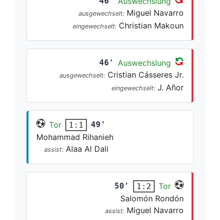
46'
Auswechslung
Miguel Navarro
ausgewechselt:
Christian Makoun
eingewechselt:
46'
Auswechslung
Cristian Cásseres Jr.
ausgewechselt:
J. Añor
eingewechselt:
Tor
49'
1:1
Mohammad Rihanieh
Alaa Al Dali
assist:
50'
Tor
1:2
Salomón Rondón
Miguel Navarro
assist: