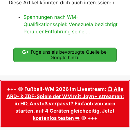
Diese Artikel könnten dich auch interessieren:
Spannungen nach WM-
Qualifikationsspiel: Venezuela bezichtigt
Peru der Entführung seiner…
Füge uns als bevorzugte Quelle bei
Google hinzu
+++ 🔴
Fußball-WM 2026 im Livestream:
📺 Alle
ARD- & ZDF-Spiele der WM mit Joyn+ streamen:
in HD, Anstoß verpasst? Einfach von vorn
starten, auf 4 Geräten gleichzeitig. Jetzt
kostenlos testen ➡️
🔴 +++