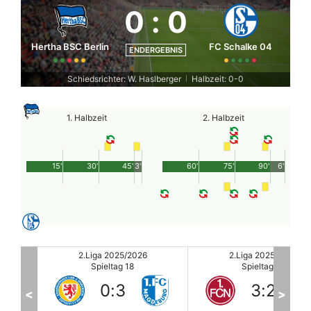
0
:
0
Hertha BSC Berlin
FC Schalke 04
ENDERGEBNIS
Schiedsrichter: W. Haslberger
Halbzeit: 0-0
|
1. Halbzeit
2. Halbzeit
15'
30'
45'
3'
60'
75'
90'
6'
2.Liga 2025/2026
2.Liga 2025/2026
Spieltag 18
Spieltag 18
3
:
2
2
:
0
<
>