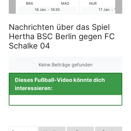
MAG
NUR
ELV
DRE
GR
17 Jan.
-
11:00
17 Jan.
-
11:00
Nachrichten über das Spiel
Hertha BSC Berlin gegen FC
Schalke 04
Keine Beiträge gefunden
Dieses Fußball-Video könnte dich
interessieren: