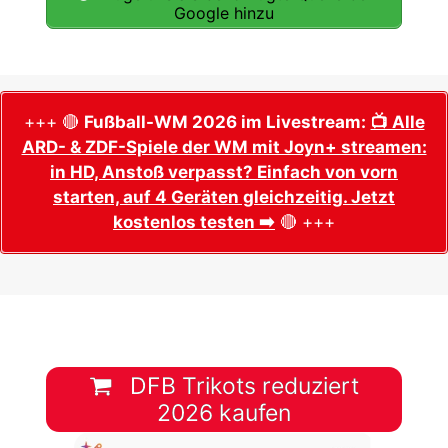
Google hinzu
+++ 🔴
Fußball-WM 2026 im Livestream:
📺 Alle
ARD- & ZDF-Spiele der WM mit Joyn+ streamen:
in HD, Anstoß verpasst? Einfach von vorn
starten, auf 4 Geräten gleichzeitig. Jetzt
kostenlos testen ➡️
🔴 +++
DFB Trikots reduziert
2026 kaufen