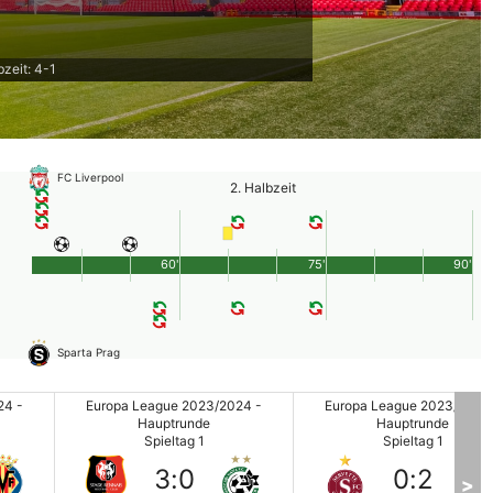
bzeit: 4-1
FC Liverpool
2. Halbzeit
60'
75'
90'
Sparta Prag
24 -
Europa League 2023/2024 -
Europa League 2023/2024
Hauptrunde
Hauptrunde
Spieltag 1
Spieltag 1
3
:
0
0
:
2
>