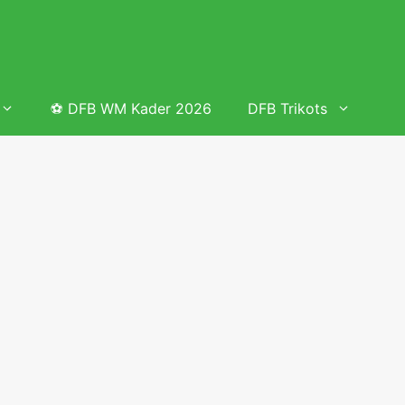
⚽ DFB WM Kader 2026
DFB Trikots
 & Tabelle
Frauenfußball heute
Deutschland Frauen Fußball Nationalmannschaft
 & Tabelle
Deutschland Frauen Länderspiele 2026 – DFB Spielplan
2026
lplan &
Deutschland Frauen Länderspiele 2025 – DFB Spielplan
2025
lplan &
Deutsche Frauen Nationalmannschaft DFB Kader 2025 &
Erfolge
elplan &