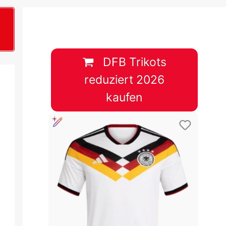
B
plan &
lplan &
DFB Trikots
reduziert 2026
lplan &
kaufen
 & Tabelle
 & Tabelle
 & Tabelle
 & Tabelle