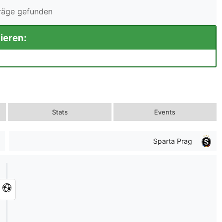
träge gefunden
ieren:
Stats
Events
Sparta Prag