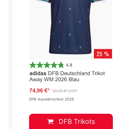
DFB-Auswärtstrikot 2026
 -
Europa League 2023/2024 -
Europa League 2023/2024 -
Hauptrunde
Hauptrunde
Spieltag 1
Spieltag 1
DFB Trikots
1
:
2
4
:
0