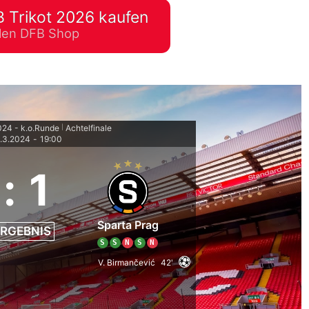
 Trikot 2026 kaufen
lplan Excel – kostenlos
ellen DFB Shop
 automatisch ausfüllen
24 - k.o.Runde
Achtelfinale
|
.3.2024
-
19:00
:
1
Sparta Prag
RGEBNIS
S
S
N
S
N
V. Birmančević
42'