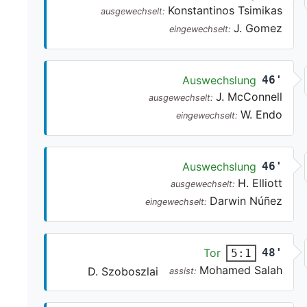
Konstantinos Tsimikas
ausgewechselt:
J. Gomez
eingewechselt:
Auswechslung
46'
J. McConnell
ausgewechselt:
W. Endo
eingewechselt:
Auswechslung
46'
H. Elliott
ausgewechselt:
Darwin Núñez
eingewechselt:
Tor
48'
5:1
Mohamed Salah
D. Szoboszlai
assist: