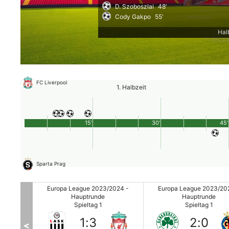
D. Szoboszlai
48'
Cody Gakpo
55'
Hal
FC Liverpool
1. Halbzeit
15'
30'
45'
Sparta Prag
2024 -
Europa League 2023/2024 -
Europa League 2023/20
Hauptrunde
Hauptrunde
Spieltag 1
Spieltag 1
1
:
3
2
:
0
<