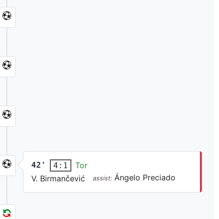
42'
Tor
4:1
Ángelo Preciado
V. Birmančević
assist: