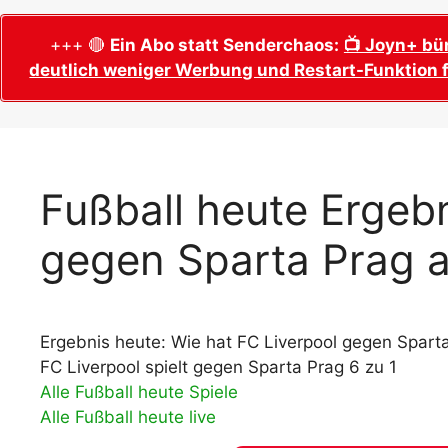
WM 2026 Sech
Termine, Ans
Wer wird Fußball-Weltmeister 2026?
+++ 🔴
Ein Abo statt Senderchaos:
📺 Joyn+ bü
deutlich weniger Werbung und Restart-Funktion f
WM 2026 Acht
Alle WM 2026 Trainer
Termine, Ans
Panini WM 2026 Sticker
WM 2026 Vier
Spielorte, T
Panini WM 2026 Stickerkollektion
WM 2026 Halb
Alle Fußball Weltmeister
Fußball heute Ergebn
Anstoßzeiten
Adidas Trionda: offizielle WM 2026
gegen Sparta Prag 
WM 2026 Spie
Spielball
Spielort Mia
Alle Nationalspieler der FIFA Fußball WM
WM 2026 Fina
2026
Weltmeister, 
Ergebnis heute: Wie hat FC Liverpool gegen Sparta
WM 2026 Qualifikation in Europa: Tabelle
Fußball WM 
& Spielplan
FC Liverpool spielt gegen Sparta Prag 6 zu 1
Ausfüllen &
Alle Fußball heute Spiele
Alle Fußball heute live
Fußball WM 20
PDF zum Dow