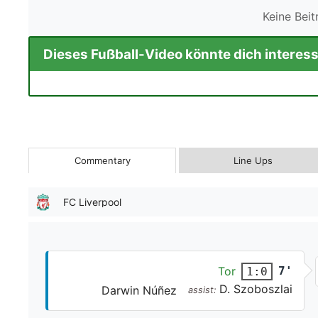
Keine Bei
Dieses Fußball-Video könnte dich interess
Commentary
Line Ups
FC Liverpool
Tor
7'
1:0
D. Szoboszlai
Darwin Núñez
assist: