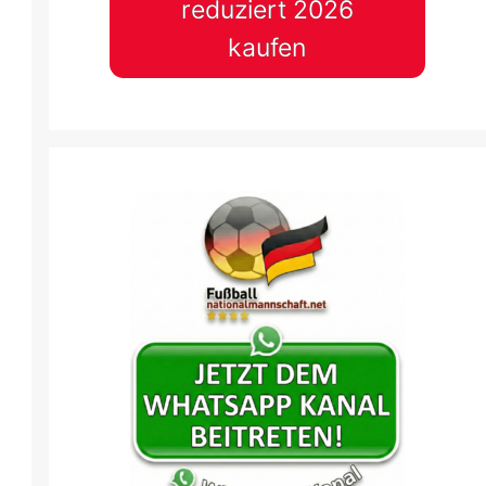
reduziert 2026
A
SHE
ROM
BAY
HAC
kaufen
21 Sep.
-
15:45
21 Sep.
-
15:45