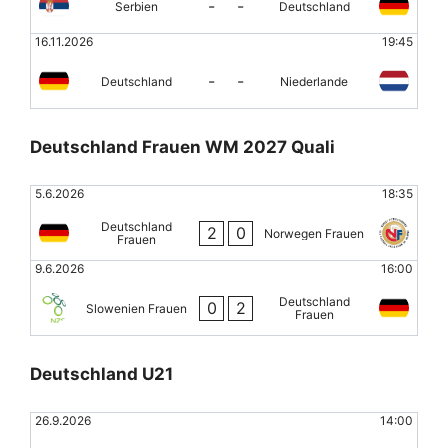
-
-
Serbien
Deutschland
16.11.2026
19:45
-
-
Deutschland
Niederlande
Deutschland Frauen WM 2027 Quali
5.6.2026
18:35
Deutschland
2
0
Norwegen Frauen
Frauen
9.6.2026
16:00
Deutschland
0
2
Slowenien Frauen
Frauen
Deutschland U21
26.9.2026
14:00