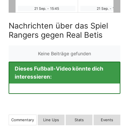
21 Sep.
-
15:45
21 Sep.
-
15:45
Nachrichten über das Spiel
Rangers gegen Real Betis
Keine Beiträge gefunden
Dieses Fußball-Video könnte dich
interessieren:
Commentary
Line Ups
Stats
Events