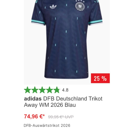
DFB-Auswärtstrikot 2026