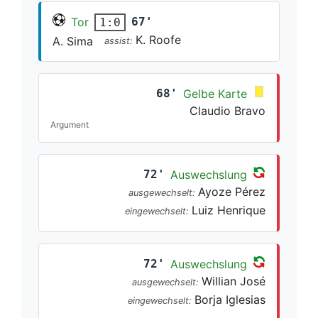
Tor
67'
1:0
K. Roofe
A. Sima
assist:
68'
Gelbe Karte
Claudio Bravo
Argument
72'
Auswechslung
Ayoze Pérez
ausgewechselt:
Luiz Henrique
eingewechselt:
72'
Auswechslung
Willian José
ausgewechselt:
Borja Iglesias
eingewechselt: