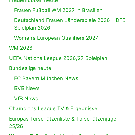
Frauenfußball heute
Frauen Fußball WM 2027 in Brasilien
Deutschland Frauen Länderspiele 2026 – DFB
Spielplan 2026
Women’s European Qualifiers 2027
WM 2026
UEFA Nations League 2026/27 Spielplan
Bundesliga heute
FC Bayern München News
BVB News
VfB News
Champions League TV & Ergebnisse
Europas Torschützenliste & Torschützenjäger
25/26