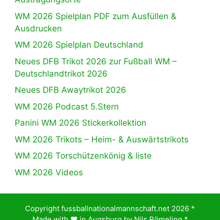
WM 2026 Spielplan PDF zum Ausfüllen &
Ausdrucken
WM 2026 Spielplan Deutschland
Neues DFB Trikot 2026 zur Fußball WM –
Deutschlandtrikot 2026
Neues DFB Awaytrikot 2026
WM 2026 Podcast 5.Stern
Panini WM 2026 Stickerkollektion
WM 2026 Trikots – Heim- & Auswärtstrikots
WM 2026 Torschützenkönig & liste
WM 2026 Videos
Copyright fussballnationalmannschaft.net 2026 *
Made with ♥️ in Augsburg by
Nils Römeling
*