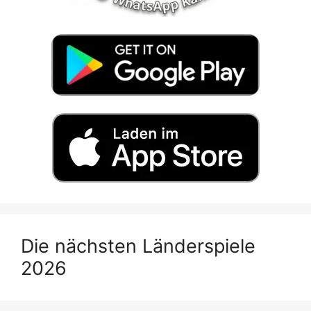
Die nächsten Länderspiele
2026