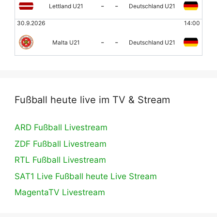
-
-
Lettland U21
Deutschland U21
30.9.2026
14:00
-
-
Malta U21
Deutschland U21
Fußball heute live im TV & Stream
ARD Fußball Livestream
ZDF Fußball Livestream
RTL Fußball Livestream
SAT1 Live Fußball heute Live Stream
MagentaTV Livestream