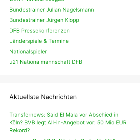
Bundestrainer Julian Nagelsmann
Bundestrainer Jürgen Klopp
DFB Pressekonferenzen
Länderspiele & Termine
Nationalspieler
u21 Nationalmannschaft DFB
Aktuellste Nachrichten
Transfernews: Said El Mala vor Abschied in
Köln? BVB legt All-in-Angebot vor: 50 Mio EUR
Rekord?