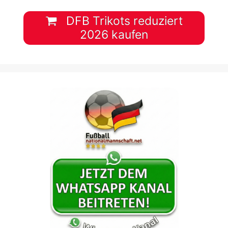
DFB Trikots reduziert
2026 kaufen