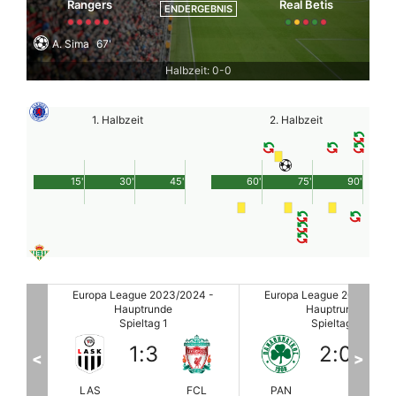
Rangers
Real Betis
ENDERGEBNIS
A. Sima
67'
Halbzeit: 0-0
1. Halbzeit
2. Halbzeit
15'
30'
45'
60'
75'
90'
24 -
Europa League 2023/2024 -
Europa League 2023/2024
Hauptrunde
Hauptrunde
Spieltag 1
Spieltag 1
2
:
0
3
:
0
<
>
FCL
PAN
VIL
REN
MA