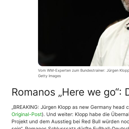
Vom WM-Experten zum Bundestrainer: Jürgen Klopp
Getty Images
Romanos „Here we go“: D
„BREAKING: Jürgen Klopp as new Germany head coa
Original-Post
). Und weiter: Klopp habe die Übernah
Projekt und dem Ausstieg bei Red Bull würden noc
sein“. Romanos Schlusssatz dürfte Fußball-Deutsch