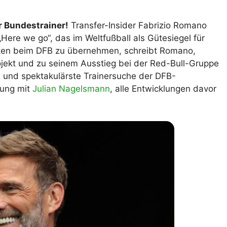
lplan Excel – kostenlos
 automatisch ausfüllen
 Bundestrainer!
Transfer-Insider Fabrizio Romano
ere we go“, das im Weltfußball als Gütesiegel für
osten beim DFB zu übernehmen, schreibt Romano,
rojekt und zu seinem Ausstieg bei der Red-Bull-Gruppe
 und spektakulärste Trainersuche der DFB-
sung mit
Julian Nagelsmann
, alle Entwicklungen davor