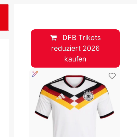
B
plan &
lplan &
DFB Trikots
reduziert 2026
lplan &
kaufen
 & Tabelle
 & Tabelle
 & Tabelle
 & Tabelle