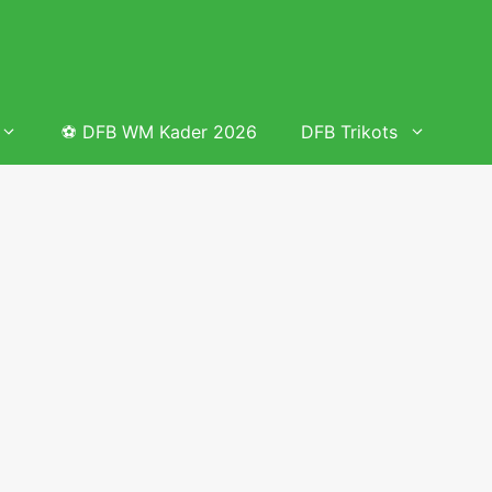
⚽ DFB WM Kader 2026
DFB Trikots
 & Tabelle
Frauenfußball heute
Deutschland Frauen Fußball Nationalmannschaft
 & Tabelle
Deutschland Frauen Länderspiele 2026 – DFB Spielplan
2026
lplan &
Deutschland Frauen Länderspiele 2025 – DFB Spielplan
2025
lplan &
Deutsche Frauen Nationalmannschaft DFB Kader 2025 &
Erfolge
elplan &