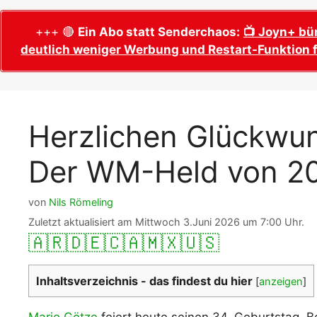
WM 2026 Sech
Termine, Ans
Wer wird Fußball-Weltmeister 2026?
+++ 🔴
Ein Abo statt Senderchaos:
📺 Joyn+ bü
deutlich weniger Werbung und Restart-Funktion f
WM 2026 Acht
Alle WM 2026 Trainer
Termine, Ans
Panini WM 2026 Sticker
WM 2026 Vier
Spielorte, T
Panini WM 2026 Stickerkollektion
Herzlichen Glückwun
WM 2026 Halb
Alle Fußball Weltmeister
Anstoßzeiten
Der WM-Held von 20
Adidas Trionda: offizielle WM 2026
WM 2026 Spie
Spielball
Spielort Mia
Alle Nationalspieler der FIFA Fußball WM
von
Nils Römeling
WM 2026 Fina
2026
Zuletzt aktualisiert am Mittwoch 3.Juni 2026 um 7:00 Uhr.
Weltmeister, 
🇦🇷
🇩🇪
🇨🇦
🇲🇽
🇺🇸
WM 2026 Qualifikation in Europa: Tabelle
Fußball WM 
& Spielplan
Ausfüllen &
Inhaltsverzeichnis - das findest du hier
[
anzeigen
]
Fußball WM 20
PDF zum Dow