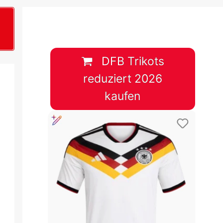
B
plan &
lplan &
DFB Trikots
reduziert 2026
lplan &
kaufen
 & Tabelle
 & Tabelle
 & Tabelle
 & Tabelle