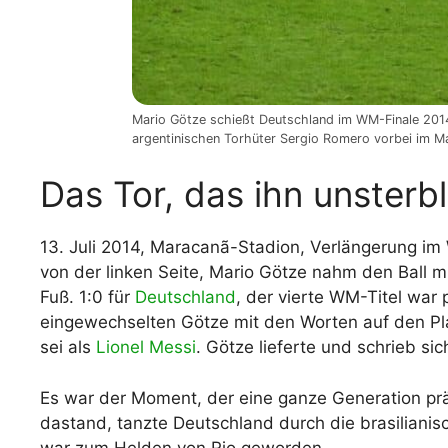
Mario Götze schießt Deutschland im WM-Finale 2014 
argentinischen Torhüter Sergio Romero vorbei im Ma
Das Tor, das ihn unsterb
13. Juli 2014, Maracanã-Stadion, Verlängerung i
von der linken Seite, Mario Götze nahm den Ball mi
Fuß. 1:0 für
Deutschland
, der vierte WM-Titel war
eingewechselten Götze mit den Worten auf den Plat
sei als
Lionel Messi
. Götze lieferte und schrieb si
Es war der Moment, der eine ganze Generation p
dastand, tanzte Deutschland durch die brasilian
war zum Helden von Rio geworden.