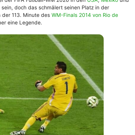
Bei der FIFA Fußball-WM 2026 in den
USA
,
Mexiko
und
sein, doch das schmälert seinen Platz in der
lplan Excel – kostenlos
 automatisch ausfüllen
n der 113. Minute des
WM-Finals 2014 von Rio de
mmer eine Legende.