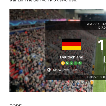
WM 2014 - k.
13.7.
1
Deutschland
U
S
S
S
S
Mario Götze
113'
Halbzeit: 0-0