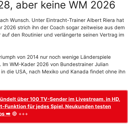
028, aber keine WM 2026
 nach Wunsch. Unter Eintracht-Trainer Albert Riera hat
r 2026 strich ihn der Coach sogar zeitweise aus dem
 auf den Routinier und verlängerte seinen Vertrag im
riumph von 2014 nur noch wenige Länderspiele
ück. Im WM-Kader 2026 von Bundestrainer Julian
 in die USA, nach Mexiko und Kanada findet ohne ihn
ündelt über 100 TV-Sender im Livestream, in HD,
t-Funktion für jedes Spiel. Neukunden testen
os ➡️
🔴 +++