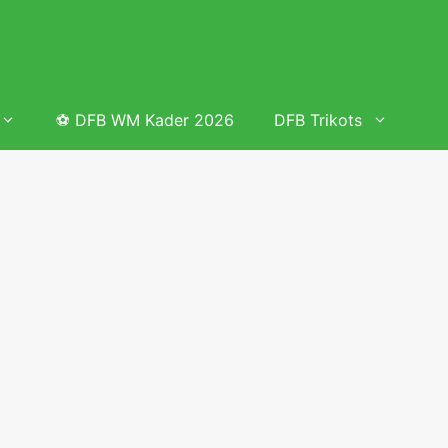
⚽ DFB WM Kader 2026
DFB Trikots
 & Tabelle
Frauenfußball heute
Deutschland Frauen Fußball Nationalmannschaft
 & Tabelle
Deutschland Frauen Länderspiele 2026 – DFB Spielplan
2026
lplan &
Deutschland Frauen Länderspiele 2025 – DFB Spielplan
2025
lplan &
Deutsche Frauen Nationalmannschaft DFB Kader 2025 &
Erfolge
elplan &