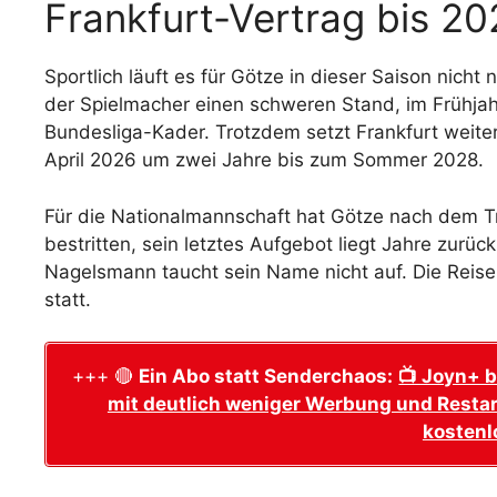
Frankfurt-Vertrag bis 2
Sportlich läuft es für Götze in dieser Saison nicht
der Spielmacher einen schweren Stand, im Frühjah
Bundesliga-Kader. Trotzdem setzt Frankfurt weiter
April 2026 um zwei Jahre bis zum Sommer 2028.
Für die Nationalmannschaft hat Götze nach dem T
bestritten, sein letztes Aufgebot liegt Jahre zur
Nagelsmann taucht sein Name nicht auf. Die Reise
statt.
+++ 🔴
Ein Abo statt Senderchaos:
📺 Joyn+ b
mit deutlich weniger Werbung und Restar
kostenl