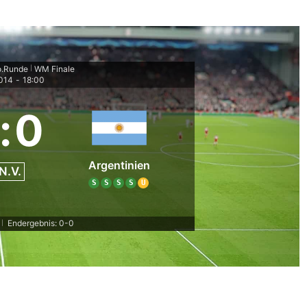
o.Runde
WM Finale
|
2014
-
18:00
:
0
Argentinien
N.V.
S
S
S
S
U
Endergebnis: 0-0
|