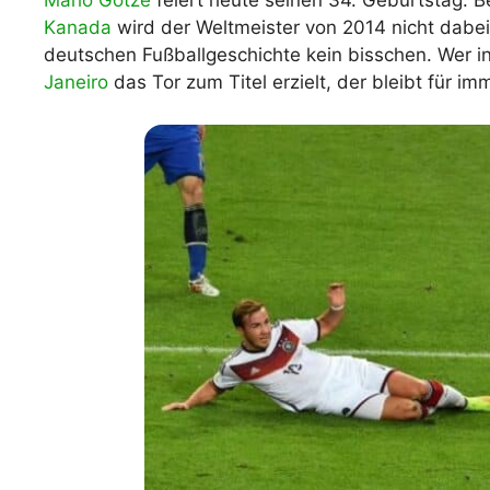
Mario Götze
feiert heute seinen 34. Geburtstag. 
Kanada
wird der Weltmeister von 2014 nicht dabei 
WM 2026 Spie
downloaden &
deutschen Fußballgeschichte kein bisschen. Wer i
Janeiro
das Tor zum Titel erzielt, der bleibt für i