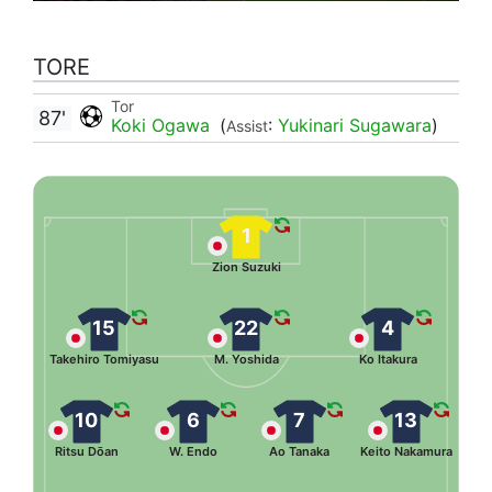
TORE
Tor
87'
Koki Ogawa
(
:
Yukinari Sugawara
)
Assist
1
Zion Suzuki
15
22
4
Takehiro Tomiyasu
M. Yoshida
Ko Itakura
10
6
7
13
Ritsu Dōan
W. Endo
Ao Tanaka
Keito Nakamura