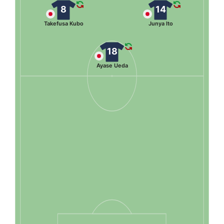
8
14
Takefusa Kubo
Junya Ito
18
Ayase Ueda