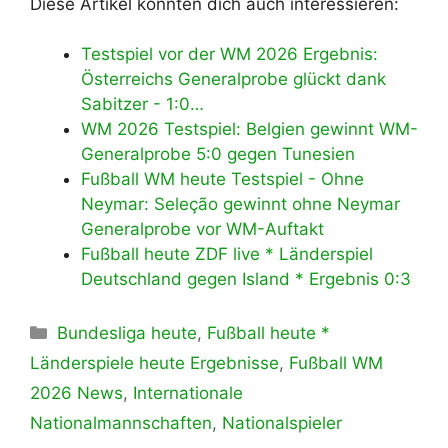
Diese Artikel könnten dich auch interessieren:
Testspiel vor der WM 2026 Ergebnis:
Österreichs Generalprobe glückt dank
Sabitzer - 1:0…
WM 2026 Testspiel: Belgien gewinnt WM-
Generalprobe 5:0 gegen Tunesien
Fußball WM heute Testspiel - Ohne
Neymar: Seleção gewinnt ohne Neymar
Generalprobe vor WM-Auftakt
Fußball heute ZDF live * Länderspiel
Deutschland gegen Island * Ergebnis 0:3
Kategorien
Bundesliga heute
,
Fußball heute *
Länderspiele heute Ergebnisse
,
Fußball WM
2026 News
,
Internationale
Nationalmannschaften
,
Nationalspieler