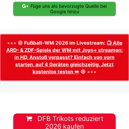
Füge uns als bevorzugte Quelle bei
Google hinzu
+++ 🔴
Fußball-WM 2026 im Livestream:
📺 Alle
ARD- & ZDF-Spiele der WM mit Joyn+ streamen:
in HD, Anstoß verpasst? Einfach von vorn
starten, auf 4 Geräten gleichzeitig. Jetzt
kostenlos testen ➡️
🔴 +++
DFB Trikots reduziert
2026 kaufen