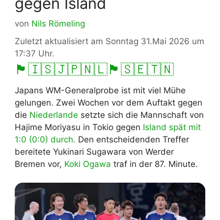
gegen Island
von
Nils Römeling
Zuletzt aktualisiert am Sonntag 31.Mai 2026 um
17:37 Uhr.
🏴󠁧󠁢󠁥󠁮󠁧󠁿
🇮🇸
🇯🇵
🇳🇱
🏴󠁧󠁢󠁳󠁣󠁴󠁿
🇸🇪
🇹🇳
Japans WM-Generalprobe ist mit viel Mühe
gelungen. Zwei Wochen vor dem Auftakt gegen
die
Niederlande
setzte sich die Mannschaft von
Hajime Moriyasu in Tokio gegen
Island
spät mit
1:0 (0:0) durch.
Den entscheidenden Treffer
bereitete Yukinari Sugawara von Werder
Bremen vor,
Koki Ogawa
traf in der 87. Minute.