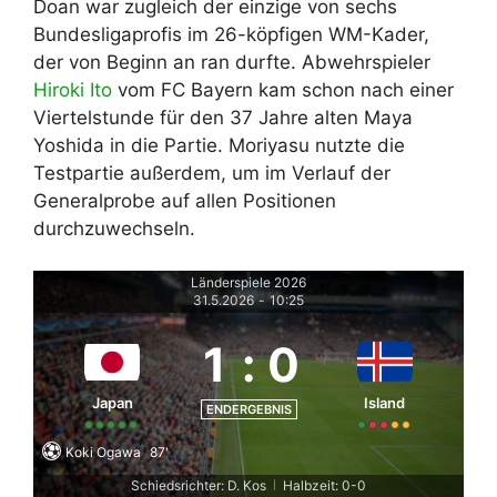
Doan war zugleich der einzige von sechs
Bundesligaprofis im 26-köpfigen WM-Kader,
der von Beginn an ran durfte. Abwehrspieler
Hiroki Ito
vom FC Bayern kam schon nach einer
Viertelstunde für den 37 Jahre alten Maya
Yoshida in die Partie. Moriyasu nutzte die
Testpartie außerdem, um im Verlauf der
Generalprobe auf allen Positionen
durchzuwechseln.
Länderspiele 2026
31.5.2026
-
10:25
1
:
0
Japan
Island
ENDERGEBNIS
Koki Ogawa
87'
Schiedsrichter: D. Kos
Halbzeit: 0-0
|