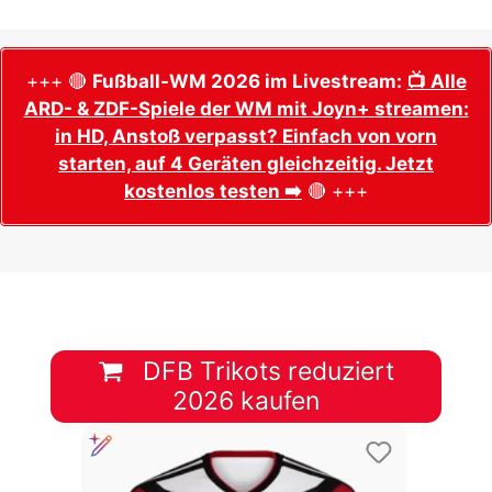
+++ 🔴
Fußball-WM 2026 im Livestream:
📺 Alle
ARD- & ZDF-Spiele der WM mit Joyn+ streamen:
in HD, Anstoß verpasst? Einfach von vorn
starten, auf 4 Geräten gleichzeitig. Jetzt
kostenlos testen ➡️
🔴 +++
DFB Trikots reduziert
2026 kaufen