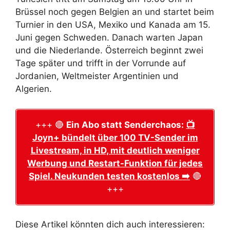
Brüssel noch gegen Belgien an und startet beim
Turnier in den USA, Mexiko und Kanada am 15.
Juni gegen Schweden. Danach warten Japan
und die Niederlande. Österreich beginnt zwei
Tage später und trifft in der Vorrunde auf
Jordanien, Weltmeister Argentinien und
Algerien.
+++ 🔴
Ein Abo statt Senderchaos:
📺
Joyn+ bündelt über 100 TV-Sender im
Livestream, in HD, mit deutlich weniger
Werbung und Restart-Funktion für jedes
Spiel. Neukunden testen kostenlos ➡️
🔴
+++
Diese Artikel könnten dich auch interessieren: