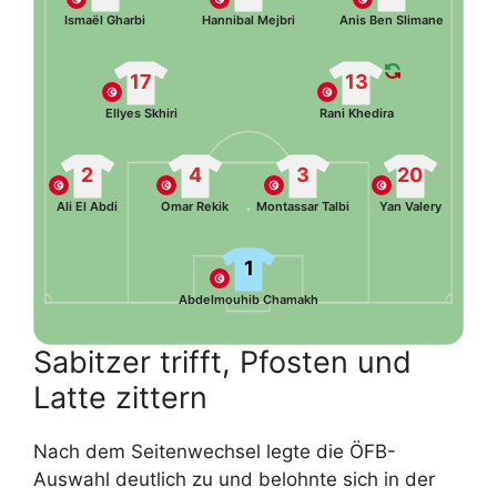
Ismaël Gharbi
Hannibal Mejbri
Anis Ben Slimane
17
13
Ellyes Skhiri
Rani Khedira
2
4
3
20
Ali El Abdi
Omar Rekik
Montassar Talbi
Yan Valery
1
Abdelmouhib Chamakh
Sabitzer trifft, Pfosten und
Latte zittern
Nach dem Seitenwechsel legte die ÖFB-
Auswahl deutlich zu und belohnte sich in der