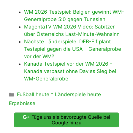
WM 2026 Testspiel: Belgien gewinnt WM-
Generalprobe 5:0 gegen Tunesien
MagentaTV WM 2026 Video: Sabitzer
über Österreichs Last-Minute-Wahnsinn
Nächste Länderspiele: DFB-Elf plant
Testspiel gegen die USA – Generalprobe
vor der WM?
Kanada Testspiel vor der WM 2026 -
Kanada verpasst ohne Davies Sieg bei
WM-Generalprobe
Kategorien
Fußball heute * Länderspiele heute
Ergebnisse
Füge uns als bevorzugte Quelle bei
Google hinzu