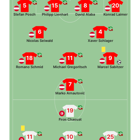
5
15
8
20
Stefan Posch
Philipp Lienhart
David Alaba
Konrad Laimer
6
4
Nicolas Seiwald
Xaver Schlager
18
11
9
Romano Schmid
Michael Gregoritsch
Marcel Sabitzer
7
Marko Arnautović
19
Firas Chaouat
11
10
25